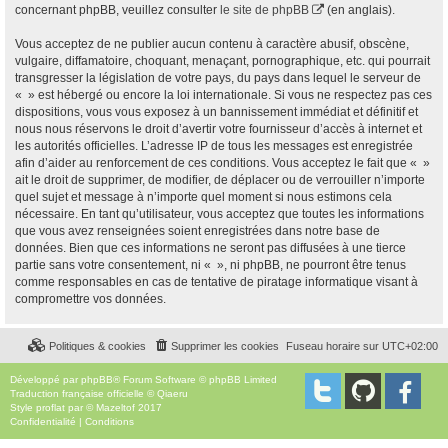
concernant phpBB, veuillez consulter
le site de phpBB
(en anglais).
Vous acceptez de ne publier aucun contenu à caractère abusif, obscène,
vulgaire, diffamatoire, choquant, menaçant, pornographique, etc. qui pourrait
transgresser la législation de votre pays, du pays dans lequel le serveur de
« » est hébergé ou encore la loi internationale. Si vous ne respectez pas ces
dispositions, vous vous exposez à un bannissement immédiat et définitif et
nous nous réservons le droit d’avertir votre fournisseur d’accès à internet et
les autorités officielles. L’adresse IP de tous les messages est enregistrée
afin d’aider au renforcement de ces conditions. Vous acceptez le fait que « »
ait le droit de supprimer, de modifier, de déplacer ou de verrouiller n’importe
quel sujet et message à n’importe quel moment si nous estimons cela
nécessaire. En tant qu’utilisateur, vous acceptez que toutes les informations
que vous avez renseignées soient enregistrées dans notre base de
données. Bien que ces informations ne seront pas diffusées à une tierce
partie sans votre consentement, ni « », ni phpBB, ne pourront être tenus
comme responsables en cas de tentative de piratage informatique visant à
compromettre vos données.
Politiques & cookies
Supprimer les cookies
Fuseau horaire sur
UTC+02:00
Développé par
phpBB
® Forum Software © phpBB Limited
Traduction française officielle
©
Qiaeru
Style
proflat
par ©
Mazeltof
2017
Confidentialité
|
Conditions