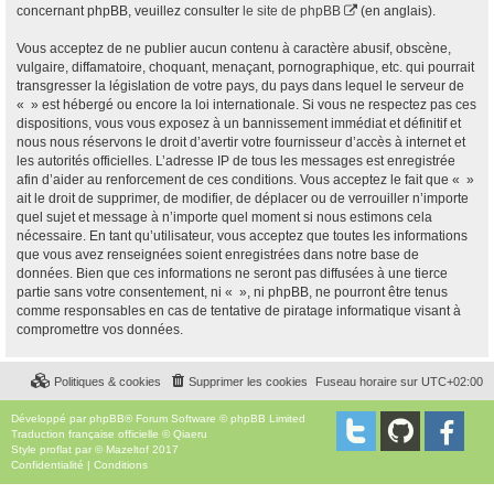
concernant phpBB, veuillez consulter
le site de phpBB
(en anglais).
Vous acceptez de ne publier aucun contenu à caractère abusif, obscène,
vulgaire, diffamatoire, choquant, menaçant, pornographique, etc. qui pourrait
transgresser la législation de votre pays, du pays dans lequel le serveur de
« » est hébergé ou encore la loi internationale. Si vous ne respectez pas ces
dispositions, vous vous exposez à un bannissement immédiat et définitif et
nous nous réservons le droit d’avertir votre fournisseur d’accès à internet et
les autorités officielles. L’adresse IP de tous les messages est enregistrée
afin d’aider au renforcement de ces conditions. Vous acceptez le fait que « »
ait le droit de supprimer, de modifier, de déplacer ou de verrouiller n’importe
quel sujet et message à n’importe quel moment si nous estimons cela
nécessaire. En tant qu’utilisateur, vous acceptez que toutes les informations
que vous avez renseignées soient enregistrées dans notre base de
données. Bien que ces informations ne seront pas diffusées à une tierce
partie sans votre consentement, ni « », ni phpBB, ne pourront être tenus
comme responsables en cas de tentative de piratage informatique visant à
compromettre vos données.
Politiques & cookies
Supprimer les cookies
Fuseau horaire sur
UTC+02:00
Développé par
phpBB
® Forum Software © phpBB Limited
Traduction française officielle
©
Qiaeru
Style
proflat
par ©
Mazeltof
2017
Confidentialité
|
Conditions