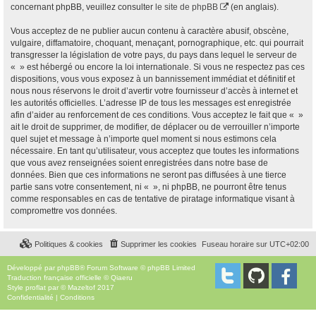
concernant phpBB, veuillez consulter
le site de phpBB
(en anglais).
Vous acceptez de ne publier aucun contenu à caractère abusif, obscène,
vulgaire, diffamatoire, choquant, menaçant, pornographique, etc. qui pourrait
transgresser la législation de votre pays, du pays dans lequel le serveur de
« » est hébergé ou encore la loi internationale. Si vous ne respectez pas ces
dispositions, vous vous exposez à un bannissement immédiat et définitif et
nous nous réservons le droit d’avertir votre fournisseur d’accès à internet et
les autorités officielles. L’adresse IP de tous les messages est enregistrée
afin d’aider au renforcement de ces conditions. Vous acceptez le fait que « »
ait le droit de supprimer, de modifier, de déplacer ou de verrouiller n’importe
quel sujet et message à n’importe quel moment si nous estimons cela
nécessaire. En tant qu’utilisateur, vous acceptez que toutes les informations
que vous avez renseignées soient enregistrées dans notre base de
données. Bien que ces informations ne seront pas diffusées à une tierce
partie sans votre consentement, ni « », ni phpBB, ne pourront être tenus
comme responsables en cas de tentative de piratage informatique visant à
compromettre vos données.
Politiques & cookies
Supprimer les cookies
Fuseau horaire sur
UTC+02:00
Développé par
phpBB
® Forum Software © phpBB Limited
Traduction française officielle
©
Qiaeru
Style
proflat
par ©
Mazeltof
2017
Confidentialité
|
Conditions