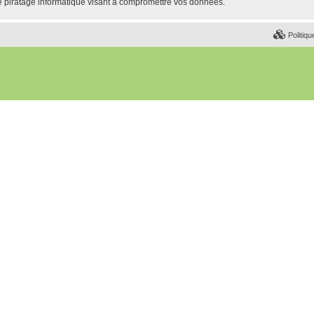
e piratage informatique visant à compromettre vos données.
Politiqu