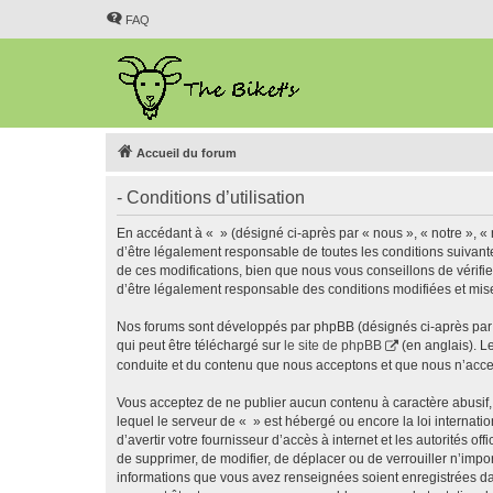
FAQ
Accueil du forum
- Conditions d’utilisation
En accédant à « » (désigné ci-après par « nous », « notre », « 
d’être légalement responsable de toutes les conditions suivant
de ces modifications, bien que nous vous conseillons de vérifie
d’être légalement responsable des conditions modifiées et mise
Nos forums sont développés par phpBB (désignés ci-après par «
qui peut être téléchargé sur
le site de phpBB
(en anglais). L
conduite et du contenu que nous acceptons et que nous n’acce
Vous acceptez de ne publier aucun contenu à caractère abusif, 
lequel le serveur de « » est hébergé ou encore la loi internati
d’avertir votre fournisseur d’accès à internet et les autorités o
de supprimer, de modifier, de déplacer ou de verrouiller n’impo
informations que vous avez renseignées soient enregistrées da