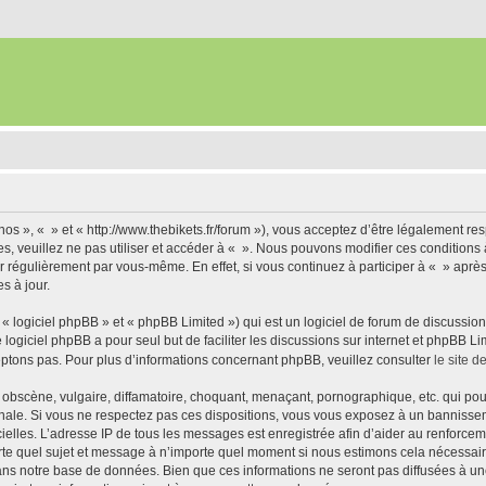
nos », « » et « http://www.thebikets.fr/forum »), vous acceptez d’être légalement r
es, veuillez ne pas utiliser et accéder à « ». Nous pouvons modifier ces condition
r régulièrement par vous-même. En effet, si vous continuez à participer à « » aprè
s à jour.
 logiciel phpBB » et « phpBB Limited ») qui est un logiciel de forum de discussio
e logiciel phpBB a pour seul but de faciliter les discussions sur internet et phpBB
ptons pas. Pour plus d’informations concernant phpBB, veuillez consulter
le site 
obscène, vulgaire, diffamatoire, choquant, menaçant, pornographique, etc. qui pourr
onale. Si vous ne respectez pas ces dispositions, vous vous exposez à un bannisseme
fficielles. L’adresse IP de tous les messages est enregistrée afin d’aider au renforcem
rte quel sujet et message à n’importe quel moment si nous estimons cela nécessaire.
ns notre base de données. Bien que ces informations ne seront pas diffusées à une