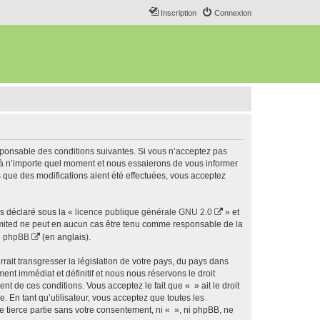
Inscription
Connexion
esponsable des conditions suivantes. Si vous n’acceptez pas
s à n’importe quel moment et nous essaierons de vous informer
s que des modifications aient été effectuées, vous acceptez
ns déclaré sous la «
licence publique générale GNU 2.0
» et
 Limited ne peut en aucun cas être tenu comme responsable de la
de phpBB
(en anglais).
ait transgresser la législation de votre pays, du pays dans
nt immédiat et définitif et nous nous réservons le droit
ent de ces conditions. Vous acceptez le fait que « » ait le droit
 En tant qu’utilisateur, vous acceptez que toutes les
 tierce partie sans votre consentement, ni « », ni phpBB, ne