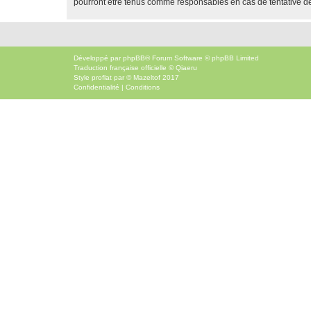
pourront être tenus comme responsables en cas de tentative d
Développé par
phpBB
® Forum Software © phpBB Limited
Traduction française officielle
©
Qiaeru
Style
proflat
par ©
Mazeltof
2017
Confidentialité
|
Conditions