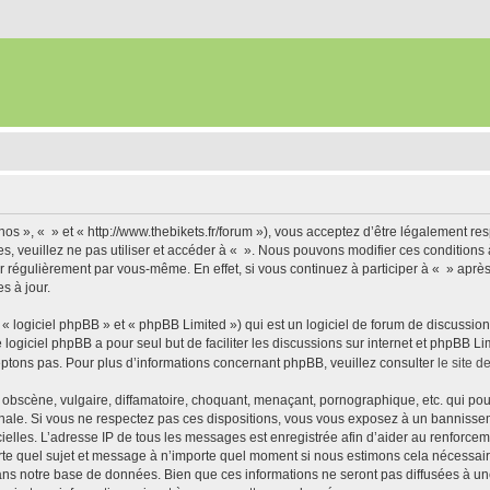
nos », « » et « http://www.thebikets.fr/forum »), vous acceptez d’être légalement r
es, veuillez ne pas utiliser et accéder à « ». Nous pouvons modifier ces condition
r régulièrement par vous-même. En effet, si vous continuez à participer à « » aprè
s à jour.
 logiciel phpBB » et « phpBB Limited ») qui est un logiciel de forum de discussio
e logiciel phpBB a pour seul but de faciliter les discussions sur internet et phpBB
ptons pas. Pour plus d’informations concernant phpBB, veuillez consulter
le site 
obscène, vulgaire, diffamatoire, choquant, menaçant, pornographique, etc. qui pourr
onale. Si vous ne respectez pas ces dispositions, vous vous exposez à un bannisseme
fficielles. L’adresse IP de tous les messages est enregistrée afin d’aider au renforcem
rte quel sujet et message à n’importe quel moment si nous estimons cela nécessaire.
ns notre base de données. Bien que ces informations ne seront pas diffusées à une