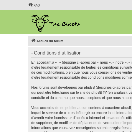
FAQ
Accueil du forum
- Conditions d’utilisation
En accédant à « » (désigné ci-après par « nous », « notre », « 
d’être légalement responsable de toutes les conditions suivant
de ces modifications, bien que nous vous conseillons de vérifie
d’être légalement responsable des conditions modifiées et mise
Nos forums sont développés par phpBB (désignés ci-après par «
qui peut être téléchargé sur
le site de phpBB
(en anglais). L
conduite et du contenu que nous acceptons et que nous n’acce
Vous acceptez de ne publier aucun contenu à caractère abusif, 
lequel le serveur de « » est hébergé ou encore la loi internati
d’avertir votre fournisseur d’accès à internet et les autorités o
de supprimer, de modifier, de déplacer ou de verrouiller n’impo
informations que vous avez renseignées soient enregistrées da