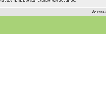
e piratage informatique visant à compromettre vos données.
Politiqu