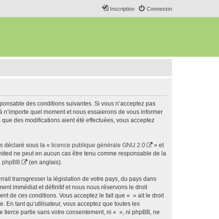
Inscription
Connexion
esponsable des conditions suivantes. Si vous n’acceptez pas
s à n’importe quel moment et nous essaierons de vous informer
s que des modifications aient été effectuées, vous acceptez
ns déclaré sous la «
licence publique générale GNU 2.0
» et
 Limited ne peut en aucun cas être tenu comme responsable de la
de phpBB
(en anglais).
ait transgresser la législation de votre pays, du pays dans
nt immédiat et définitif et nous nous réservons le droit
ent de ces conditions. Vous acceptez le fait que « » ait le droit
 En tant qu’utilisateur, vous acceptez que toutes les
 tierce partie sans votre consentement, ni « », ni phpBB, ne