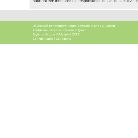
pourront être tenus comme responsables en cas de tentative d
Développé par
phpBB
® Forum Software © phpBB Limited
Traduction française officielle
©
Qiaeru
Style
proflat
par ©
Mazeltof
2017
Confidentialité
|
Conditions