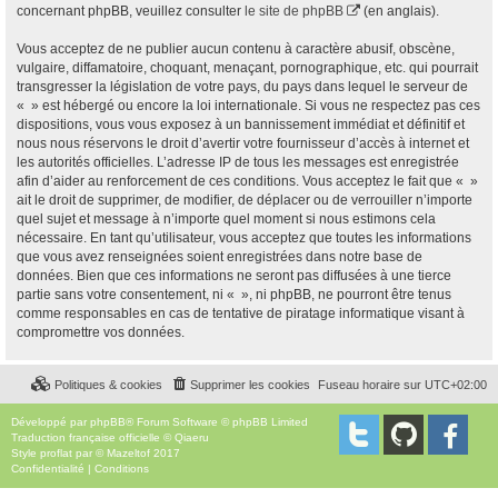
concernant phpBB, veuillez consulter
le site de phpBB
(en anglais).
Vous acceptez de ne publier aucun contenu à caractère abusif, obscène,
vulgaire, diffamatoire, choquant, menaçant, pornographique, etc. qui pourrait
transgresser la législation de votre pays, du pays dans lequel le serveur de
« » est hébergé ou encore la loi internationale. Si vous ne respectez pas ces
dispositions, vous vous exposez à un bannissement immédiat et définitif et
nous nous réservons le droit d’avertir votre fournisseur d’accès à internet et
les autorités officielles. L’adresse IP de tous les messages est enregistrée
afin d’aider au renforcement de ces conditions. Vous acceptez le fait que « »
ait le droit de supprimer, de modifier, de déplacer ou de verrouiller n’importe
quel sujet et message à n’importe quel moment si nous estimons cela
nécessaire. En tant qu’utilisateur, vous acceptez que toutes les informations
que vous avez renseignées soient enregistrées dans notre base de
données. Bien que ces informations ne seront pas diffusées à une tierce
partie sans votre consentement, ni « », ni phpBB, ne pourront être tenus
comme responsables en cas de tentative de piratage informatique visant à
compromettre vos données.
Politiques & cookies
Supprimer les cookies
Fuseau horaire sur
UTC+02:00
Développé par
phpBB
® Forum Software © phpBB Limited
Traduction française officielle
©
Qiaeru
Style
proflat
par ©
Mazeltof
2017
Confidentialité
|
Conditions