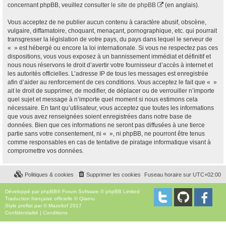
concernant phpBB, veuillez consulter
le site de phpBB
(en anglais).
Vous acceptez de ne publier aucun contenu à caractère abusif, obscène,
vulgaire, diffamatoire, choquant, menaçant, pornographique, etc. qui pourrait
transgresser la législation de votre pays, du pays dans lequel le serveur de
« » est hébergé ou encore la loi internationale. Si vous ne respectez pas ces
dispositions, vous vous exposez à un bannissement immédiat et définitif et
nous nous réservons le droit d’avertir votre fournisseur d’accès à internet et
les autorités officielles. L’adresse IP de tous les messages est enregistrée
afin d’aider au renforcement de ces conditions. Vous acceptez le fait que « »
ait le droit de supprimer, de modifier, de déplacer ou de verrouiller n’importe
quel sujet et message à n’importe quel moment si nous estimons cela
nécessaire. En tant qu’utilisateur, vous acceptez que toutes les informations
que vous avez renseignées soient enregistrées dans notre base de
données. Bien que ces informations ne seront pas diffusées à une tierce
partie sans votre consentement, ni « », ni phpBB, ne pourront être tenus
comme responsables en cas de tentative de piratage informatique visant à
compromettre vos données.
Politiques & cookies
Supprimer les cookies
Fuseau horaire sur
UTC+02:00
Développé par
phpBB
® Forum Software © phpBB Limited
Traduction française officielle
©
Qiaeru
Style
proflat
par ©
Mazeltof
2017
Confidentialité
|
Conditions