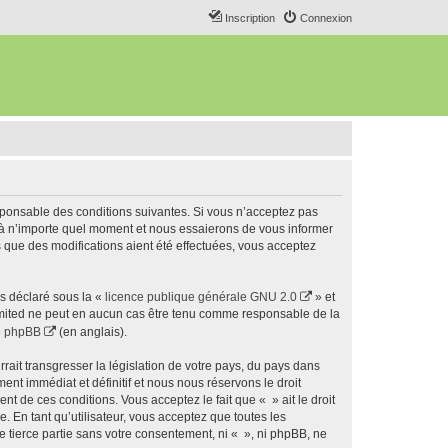
Inscription
Connexion
esponsable des conditions suivantes. Si vous n’acceptez pas
s à n’importe quel moment et nous essaierons de vous informer
s que des modifications aient été effectuées, vous acceptez
ns déclaré sous la «
licence publique générale GNU 2.0
» et
 Limited ne peut en aucun cas être tenu comme responsable de la
de phpBB
(en anglais).
ait transgresser la législation de votre pays, du pays dans
nt immédiat et définitif et nous nous réservons le droit
ent de ces conditions. Vous acceptez le fait que « » ait le droit
 En tant qu’utilisateur, vous acceptez que toutes les
 tierce partie sans votre consentement, ni « », ni phpBB, ne