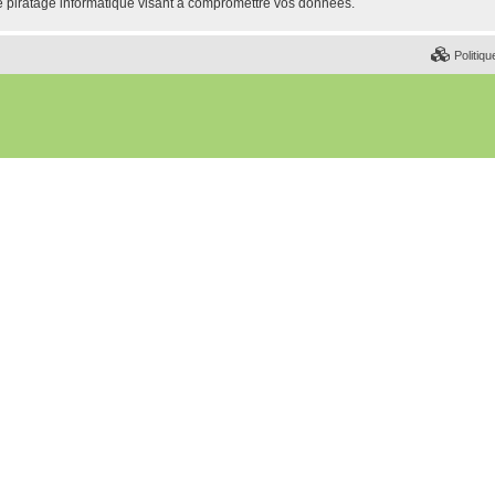
e piratage informatique visant à compromettre vos données.
Politiqu