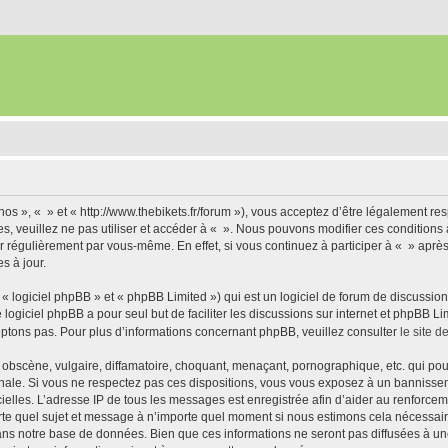
nos », « » et « http://www.thebikets.fr/forum »), vous acceptez d’être légalement r
es, veuillez ne pas utiliser et accéder à « ». Nous pouvons modifier ces condition
r régulièrement par vous-même. En effet, si vous continuez à participer à « » aprè
s à jour.
 logiciel phpBB » et « phpBB Limited ») qui est un logiciel de forum de discussio
e logiciel phpBB a pour seul but de faciliter les discussions sur internet et phpBB
ptons pas. Pour plus d’informations concernant phpBB, veuillez consulter
le site 
obscène, vulgaire, diffamatoire, choquant, menaçant, pornographique, etc. qui pourr
onale. Si vous ne respectez pas ces dispositions, vous vous exposez à un bannisseme
fficielles. L’adresse IP de tous les messages est enregistrée afin d’aider au renforcem
rte quel sujet et message à n’importe quel moment si nous estimons cela nécessaire.
ns notre base de données. Bien que ces informations ne seront pas diffusées à une