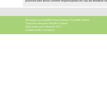
pourront être tenus comme responsables en cas de tentative d
Développé par
phpBB
® Forum Software © phpBB Limited
Traduction française officielle
©
Qiaeru
Style
proflat
par ©
Mazeltof
2017
Confidentialité
|
Conditions