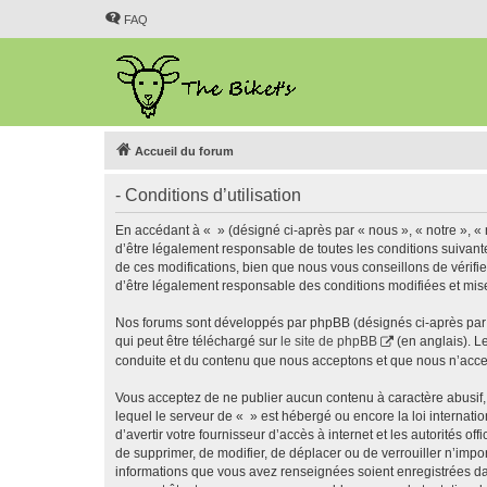
FAQ
Accueil du forum
- Conditions d’utilisation
En accédant à « » (désigné ci-après par « nous », « notre », « 
d’être légalement responsable de toutes les conditions suivant
de ces modifications, bien que nous vous conseillons de vérifie
d’être légalement responsable des conditions modifiées et mise
Nos forums sont développés par phpBB (désignés ci-après par «
qui peut être téléchargé sur
le site de phpBB
(en anglais). L
conduite et du contenu que nous acceptons et que nous n’acce
Vous acceptez de ne publier aucun contenu à caractère abusif, 
lequel le serveur de « » est hébergé ou encore la loi internati
d’avertir votre fournisseur d’accès à internet et les autorités o
de supprimer, de modifier, de déplacer ou de verrouiller n’impo
informations que vous avez renseignées soient enregistrées da