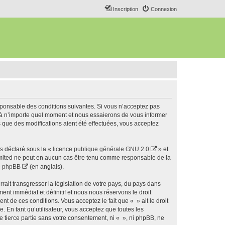
Inscription
Connexion
esponsable des conditions suivantes. Si vous n’acceptez pas
s à n’importe quel moment et nous essaierons de vous informer
s que des modifications aient été effectuées, vous acceptez
ns déclaré sous la «
licence publique générale GNU 2.0
» et
 Limited ne peut en aucun cas être tenu comme responsable de la
de phpBB
(en anglais).
ait transgresser la législation de votre pays, du pays dans
nt immédiat et définitif et nous nous réservons le droit
ent de ces conditions. Vous acceptez le fait que « » ait le droit
 En tant qu’utilisateur, vous acceptez que toutes les
 tierce partie sans votre consentement, ni « », ni phpBB, ne