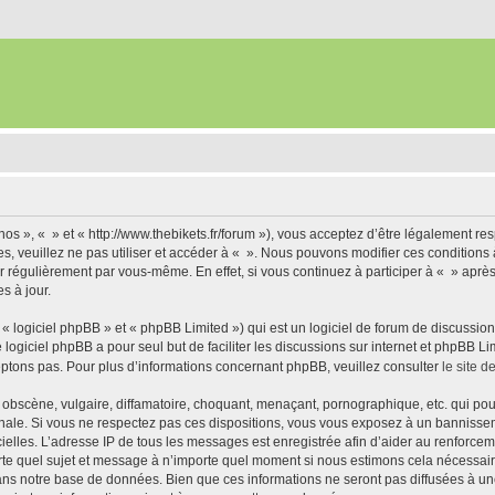
nos », « » et « http://www.thebikets.fr/forum »), vous acceptez d’être légalement r
es, veuillez ne pas utiliser et accéder à « ». Nous pouvons modifier ces condition
r régulièrement par vous-même. En effet, si vous continuez à participer à « » aprè
s à jour.
 logiciel phpBB » et « phpBB Limited ») qui est un logiciel de forum de discussio
e logiciel phpBB a pour seul but de faciliter les discussions sur internet et phpBB
ptons pas. Pour plus d’informations concernant phpBB, veuillez consulter
le site 
obscène, vulgaire, diffamatoire, choquant, menaçant, pornographique, etc. qui pourr
onale. Si vous ne respectez pas ces dispositions, vous vous exposez à un bannisseme
fficielles. L’adresse IP de tous les messages est enregistrée afin d’aider au renforcem
rte quel sujet et message à n’importe quel moment si nous estimons cela nécessaire.
ns notre base de données. Bien que ces informations ne seront pas diffusées à une