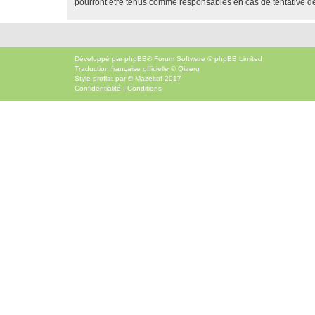
pourront être tenus comme responsables en cas de tentative d
Développé par
phpBB
® Forum Software © phpBB Limited
Traduction française officielle
©
Qiaeru
Style
proflat
par ©
Mazeltof
2017
Confidentialité
|
Conditions