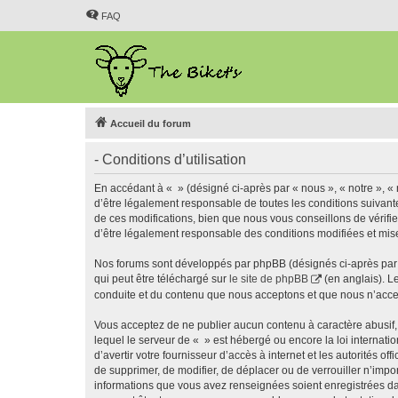
FAQ
Accueil du forum
- Conditions d’utilisation
En accédant à « » (désigné ci-après par « nous », « notre », « 
d’être légalement responsable de toutes les conditions suivant
de ces modifications, bien que nous vous conseillons de vérifie
d’être légalement responsable des conditions modifiées et mise
Nos forums sont développés par phpBB (désignés ci-après par «
qui peut être téléchargé sur
le site de phpBB
(en anglais). L
conduite et du contenu que nous acceptons et que nous n’acce
Vous acceptez de ne publier aucun contenu à caractère abusif, 
lequel le serveur de « » est hébergé ou encore la loi internati
d’avertir votre fournisseur d’accès à internet et les autorités o
de supprimer, de modifier, de déplacer ou de verrouiller n’impo
informations que vous avez renseignées soient enregistrées da