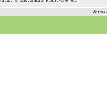
e piratage informatique visant à compromettre vos données.
Politiqu