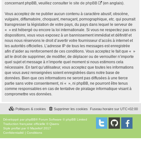
concernant phpBB, veuillez consulter
le site de phpBB
(en anglais).
Vous acceptez de ne publier aucun contenu à caractère abusif, obscène,
vulgaire, diffamatoire, choquant, menaçant, pornographique, etc. qui pourrait
transgresser la législation de votre pays, du pays dans lequel le serveur de
« » est hébergé ou encore la loi internationale. Si vous ne respectez pas ces
dispositions, vous vous exposez à un bannissement immédiat et définitif et
nous nous réservons le droit d’avertir votre fournisseur d’accès à internet et
les autorités officielles. L’adresse IP de tous les messages est enregistrée
afin d’aider au renforcement de ces conditions. Vous acceptez le fait que « »
ait le droit de supprimer, de modifier, de déplacer ou de verrouiller n’importe
quel sujet et message à n’importe quel moment si nous estimons cela
nécessaire. En tant qu’utilisateur, vous acceptez que toutes les informations
que vous avez renseignées soient enregistrées dans notre base de
données. Bien que ces informations ne seront pas diffusées à une tierce
partie sans votre consentement, ni « », ni phpBB, ne pourront être tenus
comme responsables en cas de tentative de piratage informatique visant à
compromettre vos données.
Politiques & cookies
Supprimer les cookies
Fuseau horaire sur
UTC+02:00
Développé par
phpBB
® Forum Software © phpBB Limited
Traduction française officielle
©
Qiaeru
Style
proflat
par ©
Mazeltof
2017
Confidentialité
|
Conditions