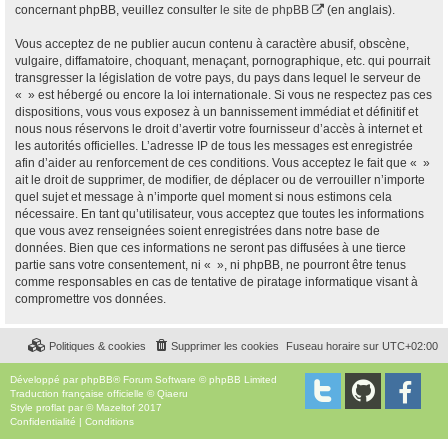
concernant phpBB, veuillez consulter
le site de phpBB
(en anglais).
Vous acceptez de ne publier aucun contenu à caractère abusif, obscène,
vulgaire, diffamatoire, choquant, menaçant, pornographique, etc. qui pourrait
transgresser la législation de votre pays, du pays dans lequel le serveur de
« » est hébergé ou encore la loi internationale. Si vous ne respectez pas ces
dispositions, vous vous exposez à un bannissement immédiat et définitif et
nous nous réservons le droit d’avertir votre fournisseur d’accès à internet et
les autorités officielles. L’adresse IP de tous les messages est enregistrée
afin d’aider au renforcement de ces conditions. Vous acceptez le fait que « »
ait le droit de supprimer, de modifier, de déplacer ou de verrouiller n’importe
quel sujet et message à n’importe quel moment si nous estimons cela
nécessaire. En tant qu’utilisateur, vous acceptez que toutes les informations
que vous avez renseignées soient enregistrées dans notre base de
données. Bien que ces informations ne seront pas diffusées à une tierce
partie sans votre consentement, ni « », ni phpBB, ne pourront être tenus
comme responsables en cas de tentative de piratage informatique visant à
compromettre vos données.
Politiques & cookies
Supprimer les cookies
Fuseau horaire sur
UTC+02:00
Développé par
phpBB
® Forum Software © phpBB Limited
Traduction française officielle
©
Qiaeru
Style
proflat
par ©
Mazeltof
2017
Confidentialité
|
Conditions