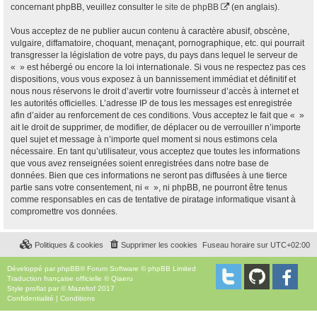
concernant phpBB, veuillez consulter
le site de phpBB
(en anglais).
Vous acceptez de ne publier aucun contenu à caractère abusif, obscène,
vulgaire, diffamatoire, choquant, menaçant, pornographique, etc. qui pourrait
transgresser la législation de votre pays, du pays dans lequel le serveur de
« » est hébergé ou encore la loi internationale. Si vous ne respectez pas ces
dispositions, vous vous exposez à un bannissement immédiat et définitif et
nous nous réservons le droit d’avertir votre fournisseur d’accès à internet et
les autorités officielles. L’adresse IP de tous les messages est enregistrée
afin d’aider au renforcement de ces conditions. Vous acceptez le fait que « »
ait le droit de supprimer, de modifier, de déplacer ou de verrouiller n’importe
quel sujet et message à n’importe quel moment si nous estimons cela
nécessaire. En tant qu’utilisateur, vous acceptez que toutes les informations
que vous avez renseignées soient enregistrées dans notre base de
données. Bien que ces informations ne seront pas diffusées à une tierce
partie sans votre consentement, ni « », ni phpBB, ne pourront être tenus
comme responsables en cas de tentative de piratage informatique visant à
compromettre vos données.
Politiques & cookies
Supprimer les cookies
Fuseau horaire sur
UTC+02:00
Développé par
phpBB
® Forum Software © phpBB Limited
Traduction française officielle
©
Qiaeru
Style
proflat
par ©
Mazeltof
2017
Confidentialité
|
Conditions