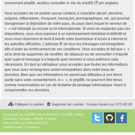
concernant phpBB, veuillez consulter
le site de phpBB
(en anglais).
Vous acceptez de ne publier aucun contenu à caractère abusif, obscène,
vulgaire, diffamatoire, choquant, menaçant, pornographique, etc. qui pourrait
transgresser la législation de votre pays, du pays dans lequel le serveur de
« » est hébergé ou encore la loi internationale. Si vous ne respectez pas ces
dispositions, vous vous exposez à un bannissement immédiat et définitif et
nous nous réservons le droit d’avertir votre fournisseur d’accès à internet et
les autorités officielles. L’adresse IP de tous les messages est enregistrée
afin d’aider au renforcement de ces conditions. Vous acceptez le fait que « »
ait le droit de supprimer, de modifier, de déplacer ou de verrouiller n’importe
quel sujet et message à n’importe quel moment si nous estimons cela
nécessaire. En tant qu’utilisateur, vous acceptez que toutes les informations
que vous avez renseignées soient enregistrées dans notre base de
données. Bien que ces informations ne seront pas diffusées à une tierce
partie sans votre consentement, ni « », ni phpBB, ne pourront être tenus
comme responsables en cas de tentative de piratage informatique visant à
compromettre vos données.
Politiques & cookies
Supprimer les cookies
Fuseau horaire sur
UTC+02:00
Développé par
phpBB
® Forum Software © phpBB Limited
Traduction française officielle
©
Qiaeru
Style
proflat
par ©
Mazeltof
2017
Confidentialité
|
Conditions