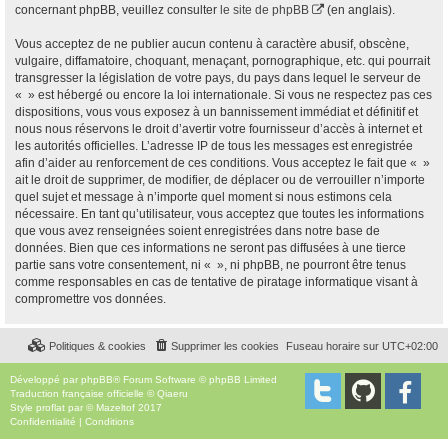
concernant phpBB, veuillez consulter
le site de phpBB
(en anglais).
Vous acceptez de ne publier aucun contenu à caractère abusif, obscène,
vulgaire, diffamatoire, choquant, menaçant, pornographique, etc. qui pourrait
transgresser la législation de votre pays, du pays dans lequel le serveur de
« » est hébergé ou encore la loi internationale. Si vous ne respectez pas ces
dispositions, vous vous exposez à un bannissement immédiat et définitif et
nous nous réservons le droit d’avertir votre fournisseur d’accès à internet et
les autorités officielles. L’adresse IP de tous les messages est enregistrée
afin d’aider au renforcement de ces conditions. Vous acceptez le fait que « »
ait le droit de supprimer, de modifier, de déplacer ou de verrouiller n’importe
quel sujet et message à n’importe quel moment si nous estimons cela
nécessaire. En tant qu’utilisateur, vous acceptez que toutes les informations
que vous avez renseignées soient enregistrées dans notre base de
données. Bien que ces informations ne seront pas diffusées à une tierce
partie sans votre consentement, ni « », ni phpBB, ne pourront être tenus
comme responsables en cas de tentative de piratage informatique visant à
compromettre vos données.
Politiques & cookies
Supprimer les cookies
Fuseau horaire sur
UTC+02:00
Développé par
phpBB
® Forum Software © phpBB Limited
Traduction française officielle
©
Qiaeru
Style
proflat
par ©
Mazeltof
2017
Confidentialité
|
Conditions