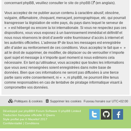
concernant phpBB, veuillez consulter
le site de phpBB
(en anglais).
Vous acceptez de ne publier aucun contenu à caractère abusif, obscène,
vulgaire, diffamatoire, choquant, menaçant, pornographique, etc. qui pourrait
transgresser la législation de votre pays, du pays dans lequel le serveur de
« » est hébergé ou encore la loi internationale. Si vous ne respectez pas ces
dispositions, vous vous exposez à un bannissement immédiat et définitif et
nous nous réservons le droit d’avertir votre fournisseur d’accès à internet et
les autorités officielles. L’adresse IP de tous les messages est enregistrée
afin d’aider au renforcement de ces conditions. Vous acceptez le fait que « »
ait le droit de supprimer, de modifier, de déplacer ou de verrouiller n’importe
quel sujet et message à n’importe quel moment si nous estimons cela
nécessaire. En tant qu’utilisateur, vous acceptez que toutes les informations
que vous avez renseignées soient enregistrées dans notre base de
données. Bien que ces informations ne seront pas diffusées à une tierce
partie sans votre consentement, ni « », ni phpBB, ne pourront être tenus
comme responsables en cas de tentative de piratage informatique visant à
compromettre vos données.
Politiques & cookies
Supprimer les cookies
Fuseau horaire sur
UTC+02:00
Développé par
phpBB
® Forum Software © phpBB Limited
Traduction française officielle
©
Qiaeru
Style
proflat
par ©
Mazeltof
2017
Confidentialité
|
Conditions