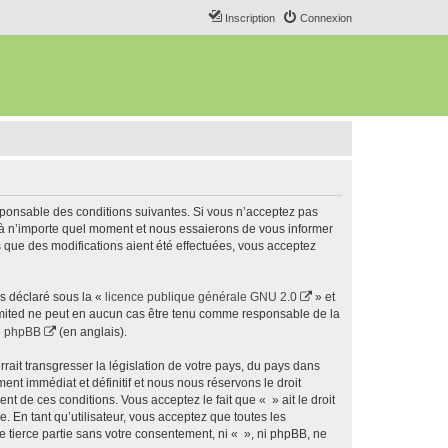
Inscription
Connexion
esponsable des conditions suivantes. Si vous n’acceptez pas
s à n’importe quel moment et nous essaierons de vous informer
s que des modifications aient été effectuées, vous acceptez
ns déclaré sous la «
licence publique générale GNU 2.0
» et
 Limited ne peut en aucun cas être tenu comme responsable de la
de phpBB
(en anglais).
ait transgresser la législation de votre pays, du pays dans
nt immédiat et définitif et nous nous réservons le droit
ent de ces conditions. Vous acceptez le fait que « » ait le droit
 En tant qu’utilisateur, vous acceptez que toutes les
 tierce partie sans votre consentement, ni « », ni phpBB, ne