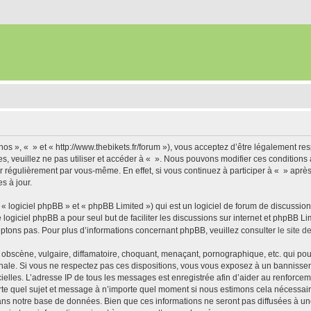
nos », « » et « http://www.thebikets.fr/forum »), vous acceptez d’être légalement r
es, veuillez ne pas utiliser et accéder à « ». Nous pouvons modifier ces condition
r régulièrement par vous-même. En effet, si vous continuez à participer à « » aprè
s à jour.
 logiciel phpBB » et « phpBB Limited ») qui est un logiciel de forum de discussio
e logiciel phpBB a pour seul but de faciliter les discussions sur internet et phpBB
ptons pas. Pour plus d’informations concernant phpBB, veuillez consulter
le site 
obscène, vulgaire, diffamatoire, choquant, menaçant, pornographique, etc. qui pourr
onale. Si vous ne respectez pas ces dispositions, vous vous exposez à un bannisseme
fficielles. L’adresse IP de tous les messages est enregistrée afin d’aider au renforcem
rte quel sujet et message à n’importe quel moment si nous estimons cela nécessaire.
ns notre base de données. Bien que ces informations ne seront pas diffusées à une