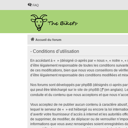
FAQ
Accueil du forum
- Conditions d’utilisation
En accédant à « » (désigné ci-après par « nous », « notre », « 
d’être légalement responsable de toutes les conditions suivant
de ces modifications, bien que nous vous conseillons de vérifie
d’être légalement responsable des conditions modifiées et mise
Nos forums sont développés par phpBB (désignés ci-après par «
qui peut être téléchargé sur
le site de phpBB
(en anglais). L
conduite et du contenu que nous acceptons et que nous n’acce
Vous acceptez de ne publier aucun contenu à caractère abusif, 
lequel le serveur de « » est hébergé ou encore la loi internati
d’avertir votre fournisseur d’accès à internet et les autorités o
de supprimer, de modifier, de déplacer ou de verrouiller n’impo
informations que vous avez renseignées soient enregistrées da