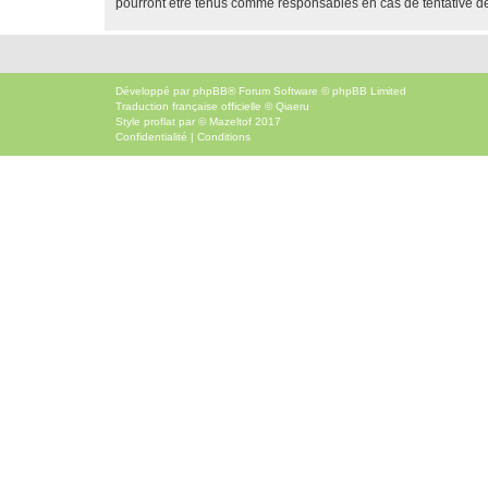
pourront être tenus comme responsables en cas de tentative d
Développé par
phpBB
® Forum Software © phpBB Limited
Traduction française officielle
©
Qiaeru
Style
proflat
par ©
Mazeltof
2017
Confidentialité
|
Conditions