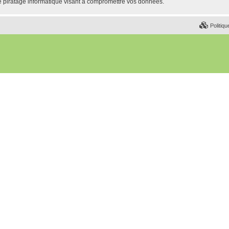
e piratage informatique visant à compromettre vos données.
Politiqu