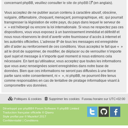
concernant phpBB, veuillez consulter
le site de phpBB
(en anglais).
Vous acceptez de ne publier aucun contenu à caractère abusif, obscène,
vulgaire, diffamatoire, choquant, menaçant, pornographique, etc. qui pourrait
transgresser la législation de votre pays, du pays dans lequel le serveur de
« » est hébergé ou encore la loi internationale. Si vous ne respectez pas ces
dispositions, vous vous exposez à un bannissement immédiat et définitif et
nous nous réservons le droit d’avertir votre fournisseur d’accès à internet et
les autorités officielles. L’adresse IP de tous les messages est enregistrée
afin d’aider au renforcement de ces conditions. Vous acceptez le fait que « »
ait le droit de supprimer, de modifier, de déplacer ou de verrouiller n’importe
quel sujet et message à n’importe quel moment si nous estimons cela
nécessaire. En tant qu’utilisateur, vous acceptez que toutes les informations
que vous avez renseignées soient enregistrées dans notre base de
données. Bien que ces informations ne seront pas diffusées à une tierce
partie sans votre consentement, ni « », ni phpBB, ne pourront être tenus
comme responsables en cas de tentative de piratage informatique visant à
compromettre vos données.
Politiques & cookies
Supprimer les cookies
Fuseau horaire sur
UTC+02:00
Développé par
phpBB
® Forum Software © phpBB Limited
Traduction française officielle
©
Qiaeru
Style
proflat
par ©
Mazeltof
2017
Confidentialité
|
Conditions