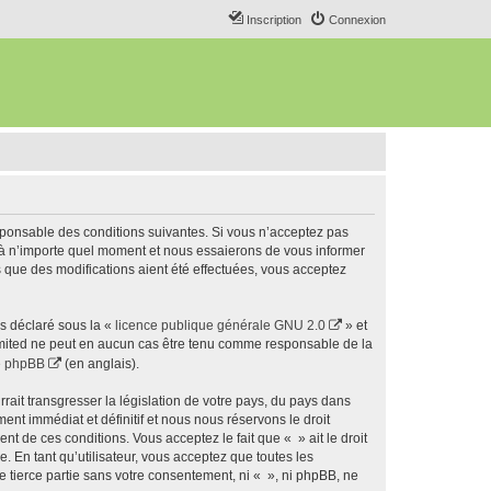
Inscription
Connexion
esponsable des conditions suivantes. Si vous n’acceptez pas
s à n’importe quel moment et nous essaierons de vous informer
s que des modifications aient été effectuées, vous acceptez
ns déclaré sous la «
licence publique générale GNU 2.0
» et
 Limited ne peut en aucun cas être tenu comme responsable de la
de phpBB
(en anglais).
ait transgresser la législation de votre pays, du pays dans
nt immédiat et définitif et nous nous réservons le droit
ent de ces conditions. Vous acceptez le fait que « » ait le droit
 En tant qu’utilisateur, vous acceptez que toutes les
 tierce partie sans votre consentement, ni « », ni phpBB, ne