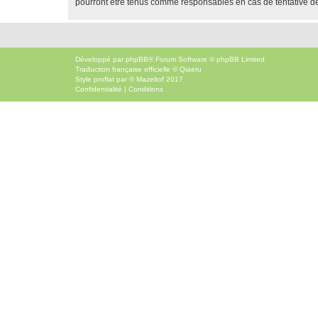
pourront être tenus comme responsables en cas de tentative d
Développé par
phpBB
® Forum Software © phpBB Limited
Traduction française officielle
©
Qiaeru
Style
proflat
par ©
Mazeltof
2017
Confidentialité
|
Conditions