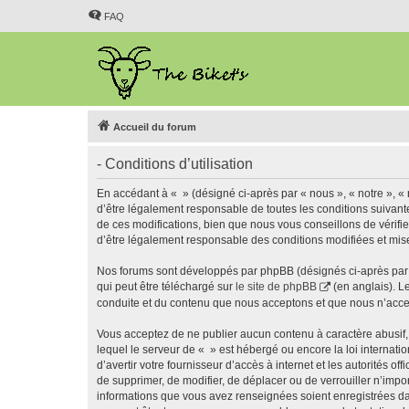
FAQ
Accueil du forum
- Conditions d’utilisation
En accédant à « » (désigné ci-après par « nous », « notre », « 
d’être légalement responsable de toutes les conditions suivant
de ces modifications, bien que nous vous conseillons de vérifie
d’être légalement responsable des conditions modifiées et mise
Nos forums sont développés par phpBB (désignés ci-après par «
qui peut être téléchargé sur
le site de phpBB
(en anglais). L
conduite et du contenu que nous acceptons et que nous n’acce
Vous acceptez de ne publier aucun contenu à caractère abusif, 
lequel le serveur de « » est hébergé ou encore la loi internati
d’avertir votre fournisseur d’accès à internet et les autorités o
de supprimer, de modifier, de déplacer ou de verrouiller n’impo
informations que vous avez renseignées soient enregistrées da