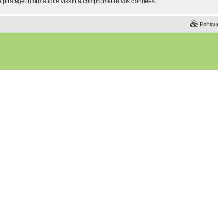
e piratage informatique visant à compromettre vos données.
Politiqu