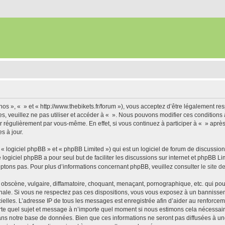
nos », « » et « http://www.thebikets.fr/forum »), vous acceptez d’être légalement r
es, veuillez ne pas utiliser et accéder à « ». Nous pouvons modifier ces condition
r régulièrement par vous-même. En effet, si vous continuez à participer à « » aprè
s à jour.
 logiciel phpBB » et « phpBB Limited ») qui est un logiciel de forum de discussio
e logiciel phpBB a pour seul but de faciliter les discussions sur internet et phpBB
ptons pas. Pour plus d’informations concernant phpBB, veuillez consulter
le site 
obscène, vulgaire, diffamatoire, choquant, menaçant, pornographique, etc. qui pourr
onale. Si vous ne respectez pas ces dispositions, vous vous exposez à un bannisseme
fficielles. L’adresse IP de tous les messages est enregistrée afin d’aider au renforcem
rte quel sujet et message à n’importe quel moment si nous estimons cela nécessaire.
ns notre base de données. Bien que ces informations ne seront pas diffusées à une