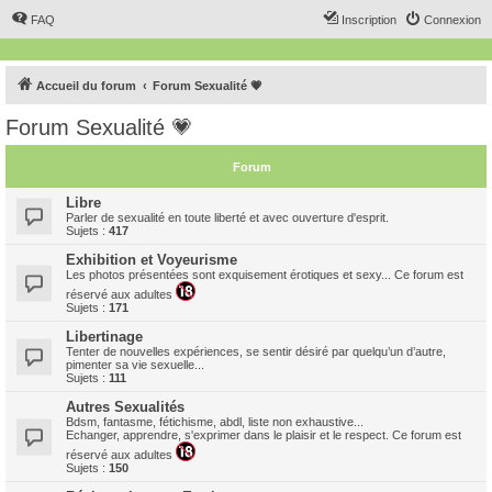
FAQ
Inscription
Connexion
Accueil du forum
Forum Sexualité 💗
Forum Sexualité 💗
Forum
Libre
Parler de sexualité en toute liberté et avec ouverture d'esprit.
Sujets :
417
Exhibition et Voyeurisme
Les photos présentées sont exquisement érotiques et sexy... Ce forum est
réservé aux adultes
Sujets :
171
Libertinage
Tenter de nouvelles expériences, se sentir désiré par quelqu’un d’autre,
pimenter sa vie sexuelle...
Sujets :
111
Autres Sexualités
Bdsm, fantasme, fétichisme, abdl, liste non exhaustive...
Echanger, apprendre, s'exprimer dans le plaisir et le respect. Ce forum est
réservé aux adultes
Sujets :
150