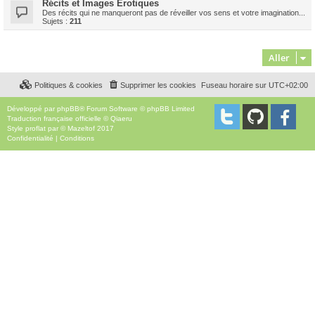
Récits et Images Erotiques
Des récits qui ne manqueront pas de réveiller vos sens et votre imagination...
Sujets :
211
Aller
Politiques & cookies
Supprimer les cookies
Fuseau horaire sur
UTC+02:00
Développé par
phpBB
® Forum Software © phpBB Limited
Traduction française officielle
©
Qiaeru
Style
proflat
par ©
Mazeltof
2017
Confidentialité
|
Conditions