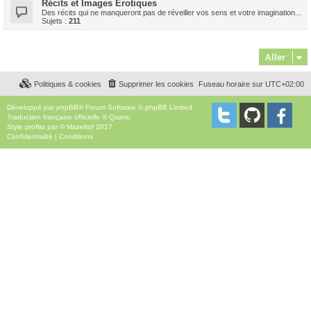
Récits et Images Erotiques
Des récits qui ne manqueront pas de réveiller vos sens et votre imagination...
Sujets :
211
Aller
Politiques & cookies
Supprimer les cookies
Fuseau horaire sur
UTC+02:00
Développé par
phpBB
® Forum Software © phpBB Limited
Traduction française officielle
©
Qiaeru
Style
proflat
par ©
Mazeltof
2017
Confidentialité
|
Conditions