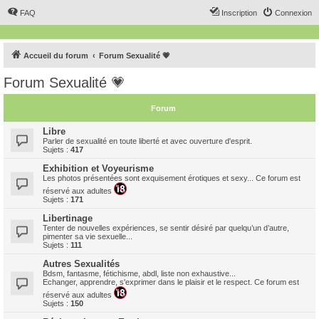
FAQ
Inscription
Connexion
Accueil du forum
Forum Sexualité 💗
Forum Sexualité 💗
Forum
Libre
Parler de sexualité en toute liberté et avec ouverture d'esprit.
Sujets :
417
Exhibition et Voyeurisme
Les photos présentées sont exquisement érotiques et sexy... Ce forum est
réservé aux adultes
Sujets :
171
Libertinage
Tenter de nouvelles expériences, se sentir désiré par quelqu’un d’autre,
pimenter sa vie sexuelle...
Sujets :
111
Autres Sexualités
Bdsm, fantasme, fétichisme, abdl, liste non exhaustive...
Echanger, apprendre, s'exprimer dans le plaisir et le respect. Ce forum est
réservé aux adultes
Sujets :
150