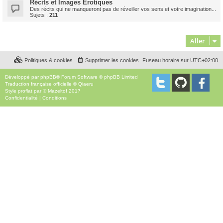
Récits et Images Erotiques
Des récits qui ne manqueront pas de réveiller vos sens et votre imagination...
Sujets :
211
Aller
Politiques & cookies
Supprimer les cookies
Fuseau horaire sur
UTC+02:00
Développé par
phpBB
® Forum Software © phpBB Limited
Traduction française officielle
©
Qiaeru
Style
proflat
par ©
Mazeltof
2017
Confidentialité
|
Conditions