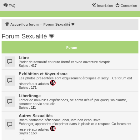
FAQ
Inscription
Connexion
Accueil du forum
Forum Sexualité 💗
Forum Sexualité 💗
Forum
Libre
Parler de sexualité en toute liberté et avec ouverture d'esprit.
Sujets :
417
Exhibition et Voyeurisme
Les photos présentées sont exquisement érotiques et sexy... Ce forum est
réservé aux adultes
Sujets :
171
Libertinage
Tenter de nouvelles expériences, se sentir désiré par quelqu’un d’autre,
pimenter sa vie sexuelle...
Sujets :
111
Autres Sexualités
Bdsm, fantasme, fétichisme, abdl, liste non exhaustive...
Echanger, apprendre, s'exprimer dans le plaisir et le respect. Ce forum est
réservé aux adultes
Sujets :
150