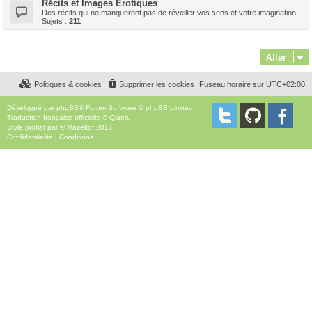
Récits et Images Erotiques
Des récits qui ne manqueront pas de réveiller vos sens et votre imagination...
Sujets :
211
Aller
Politiques & cookies
Supprimer les cookies
Fuseau horaire sur
UTC+02:00
Développé par
phpBB
® Forum Software © phpBB Limited
Traduction française officielle
©
Qiaeru
Style
proflat
par ©
Mazeltof
2017
Confidentialité
|
Conditions