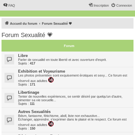
FAQ
Inscription
Connexion
Accueil du forum
Forum Sexualité 💗
Forum Sexualité 💗
Forum
Libre
Parler de sexualité en toute liberté et avec ouverture d'esprit.
Sujets :
417
Exhibition et Voyeurisme
Les photos présentées sont exquisement érotiques et sexy... Ce forum est
réservé aux adultes
Sujets :
171
Libertinage
Tenter de nouvelles expériences, se sentir désiré par quelqu’un d’autre,
pimenter sa vie sexuelle...
Sujets :
111
Autres Sexualités
Bdsm, fantasme, fétichisme, abdl, liste non exhaustive...
Echanger, apprendre, s'exprimer dans le plaisir et le respect. Ce forum est
réservé aux adultes
Sujets :
150