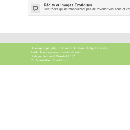
Récits et Images Erotiques
Des récits qui ne manqueront pas de réveiller vos sens et vot
Développé par
phpBB
® Forum Software © phpBB Limited
Traduction française officielle
©
Qiaeru
Style
proflat
par ©
Mazeltof
2017
Confidentialité
|
Conditions