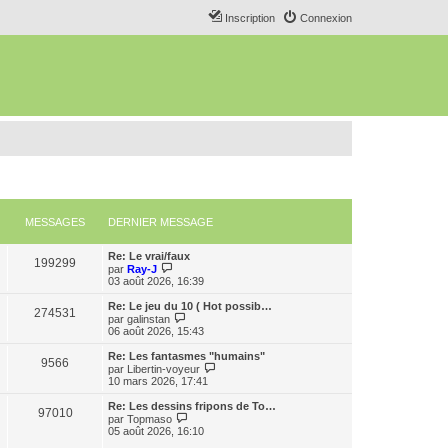
Inscription
Connexion
MESSAGES
DERNIER MESSAGE
Re: Le vrai/faux
199299
C
par
Ray-J
o
03 août 2026, 16:39
n
s
Re: Le jeu du 10 ( Hot possib…
274531
u
C
par
galinstan
l
o
06 août 2026, 15:43
t
n
e
s
Re: Les fantasmes "humains"
9566
r
u
C
par
Libertin-voyeur
l
l
o
10 mars 2026, 17:41
e
t
n
d
e
s
Re: Les dessins fripons de To…
e
97010
r
u
C
par
Topmaso
r
l
l
o
05 août 2026, 16:10
n
e
t
n
i