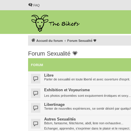
FAQ
Accueil du forum
Forum Sexualité 💗
Forum Sexualité 💗
FORUM
Libre
Parler de sexualité en toute liberté et avec ouverture d'esprit.
Exhibition et Voyeurisme
Les photos présentées sont exquisement érotiques et sexy..
Libertinage
Tenter de nouvelles expériences, se sentir désiré par quelqu’u
Autres Sexualités
Bdsm, fantasme, fétichisme, abdl, liste non exhaustive...
Echanger, apprendre, s'exprimer dans le plaisir et le respec