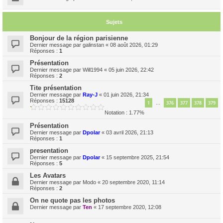
Sujets
Bonjour de la région parisienne
Dernier message par
galinstan
«
08 août 2026, 01:29
Réponses :
1
Présentation
Dernier message par
Will1994
«
05 juin 2026, 22:42
Réponses :
2
Tite présentation
Dernier message par
Ray-J
«
01 juin 2026, 21:34
Réponses :
15128
1
376
377
378
379
…
Notation : 1.77%
Présentation
Dernier message par
Dpolar
«
03 avril 2026, 21:13
Réponses :
1
presentation
Dernier message par
Dpolar
«
15 septembre 2025, 21:54
Réponses :
5
Les Avatars
Dernier message par
Modo
«
20 septembre 2020, 11:14
Réponses :
2
On ne quote pas les photos
Dernier message par
Ten
«
17 septembre 2020, 12:08