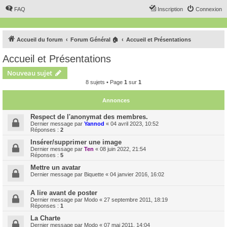
FAQ
Inscription
Connexion
Accueil du forum
Forum Général 🏠
Accueil et Présentations
Accueil et Présentations
Nouveau sujet
8 sujets • Page
1
sur
1
Annonces
Respect de l'anonymat des membres.
Dernier message par
Yannod
«
04 avril 2023, 10:52
Réponses :
2
Insérer/supprimer une image
Dernier message par
Ten
«
08 juin 2022, 21:54
Réponses :
5
Mettre un avatar
Dernier message par
Biquette
«
04 janvier 2016, 16:02
A lire avant de poster
Dernier message par
Modo
«
27 septembre 2011, 18:19
Réponses :
1
La Charte
Dernier message par
Modo
«
07 mai 2011, 14:04