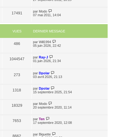
par
Modo
17491
07 mai 2011, 14:04
VUES
DERNIER MESSAGE
par
Will1994
486
05 juin 2026, 22:42
par
Ray-J
1044547
01 juin 2026, 21:34
par
Dpolar
273
03 avril 2026, 21:13
par
Dpolar
1318
15 septembre 2025, 21:54
par
Modo
18329
20 septembre 2020, 11:14
par
Ten
7653
17 septembre 2020, 12:08
par
Biquette
8662