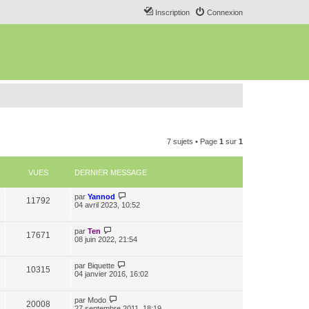
Inscription
Connexion
7 sujets • Page
1
sur
1
VUES
DERNIER MESSAGE
par
Yannod
11792
04 avril 2023, 10:52
par
Ten
17671
08 juin 2022, 21:54
par
Biquette
10315
04 janvier 2016, 16:02
par
Modo
20008
27 septembre 2011, 18:19