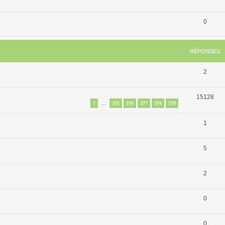
0
RÉPONSES
2
15128
1
375
376
377
378
379
…
1
5
2
0
0