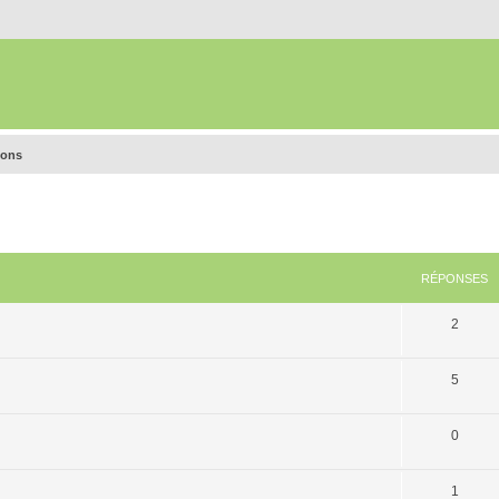
ions
RÉPONSES
2
5
0
1