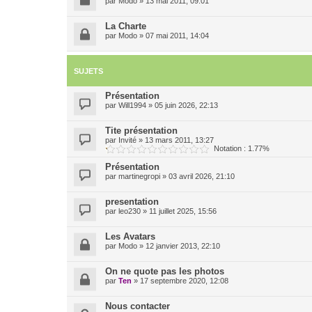
par
Modo
»
13 mai 2011, 09:01
La Charte
par
Modo
»
07 mai 2011, 14:04
SUJETS
Présentation
par
Will1994
»
05 juin 2026, 22:13
Tite présentation
par
Invité
»
13 mars 2011, 13:27
Notation : 1.77%
Présentation
par
martinegropi
»
03 avril 2026, 21:10
presentation
par
leo230
»
11 juillet 2025, 15:56
Les Avatars
par
Modo
»
12 janvier 2013, 22:10
On ne quote pas les photos
par
Ten
»
17 septembre 2020, 12:08
Nous contacter