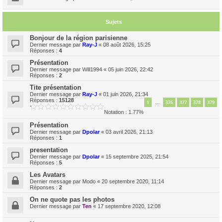
Sujets
Bonjour de la région parisienne
Dernier message par
Ray-J
«
08 août 2026, 15:25
Réponses :
4
Présentation
Dernier message par
Will1994
«
05 juin 2026, 22:42
Réponses :
2
Tite présentation
Dernier message par
Ray-J
«
01 juin 2026, 21:34
Réponses :
15128
1
376
377
378
379
…
Notation : 1.77%
Présentation
Dernier message par
Dpolar
«
03 avril 2026, 21:13
Réponses :
1
presentation
Dernier message par
Dpolar
«
15 septembre 2025, 21:54
Réponses :
5
Les Avatars
Dernier message par
Modo
«
20 septembre 2020, 11:14
Réponses :
2
On ne quote pas les photos
Dernier message par
Ten
«
17 septembre 2020, 12:08