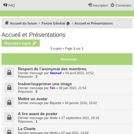
FAQ
Inscription
Connexion
Accueil du forum
Forum Général 🏠
Accueil et Présentations
Accueil et Présentations
Nouveau sujet
8 sujets • Page
1
sur
1
Annonces
Respect de l'anonymat des membres.
Dernier message par
Yannod
«
04 avril 2023, 10:52
Réponses :
2
Insérer/supprimer une image
Dernier message par
Ten
«
08 juin 2022, 21:54
Réponses :
5
Mettre un avatar
Dernier message par
Biquette
«
04 janvier 2016, 16:02
A lire avant de poster
Dernier message par
Modo
«
27 septembre 2011, 18:19
Réponses :
1
La Charte
Dernier message par
Modo
«
07 mai 2011, 14:04