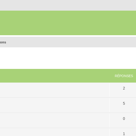
ions
RÉPONSES
2
5
0
1