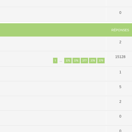
0
RÉPONSES
2
15128
1
375
376
377
378
379
…
1
5
2
0
0