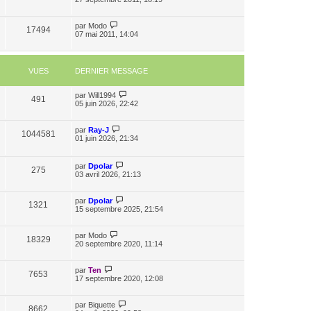
par
Modo
17494
07 mai 2011, 14:04
VUES
DERNIER MESSAGE
par
Will1994
491
05 juin 2026, 22:42
par
Ray-J
1044581
01 juin 2026, 21:34
par
Dpolar
275
03 avril 2026, 21:13
par
Dpolar
1321
15 septembre 2025, 21:54
par
Modo
18329
20 septembre 2020, 11:14
par
Ten
7653
17 septembre 2020, 12:08
par
Biquette
8662