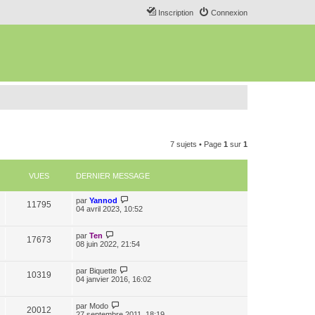
Inscription
Connexion
7 sujets • Page
1
sur
1
VUES
DERNIER MESSAGE
par
Yannod
11795
04 avril 2023, 10:52
par
Ten
17673
08 juin 2022, 21:54
par
Biquette
10319
04 janvier 2016, 16:02
par
Modo
20012
27 septembre 2011, 18:19