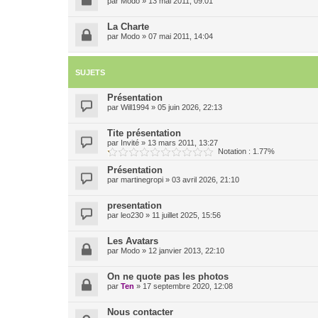
par
Modo
»
13 mai 2011, 09:01
La Charte
par
Modo
»
07 mai 2011, 14:04
SUJETS
Présentation
par
Will1994
»
05 juin 2026, 22:13
Tite présentation
par
Invité
»
13 mars 2011, 13:27
Notation : 1.77%
Présentation
par
martinegropi
»
03 avril 2026, 21:10
presentation
par
leo230
»
11 juillet 2025, 15:56
Les Avatars
par
Modo
»
12 janvier 2013, 22:10
On ne quote pas les photos
par
Ten
»
17 septembre 2020, 12:08
Nous contacter