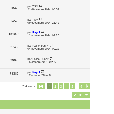
par
TSM
1937
21 décembre 2024, 08:37
par
TSM
1457
09 décembre 2024, 21:42
par
Ray-J
154028
12 novembre 2024, 07:26
par
Paline-Bunny
2743
04 novembre 2024, 09:22
par
Paline-Bunny
2907
15 octobre 2024, 07:56
par
Ray-J
78385
12 octobre 2024, 03:51
1
2
3
4
5
9
Page
1
sur
9
Suivant
204 sujets
…
Aller