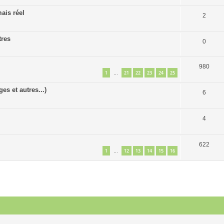
ais réel
2
tres
0
980
1
21
22
23
24
25
…
s et autres...)
6
4
622
1
12
13
14
15
16
…