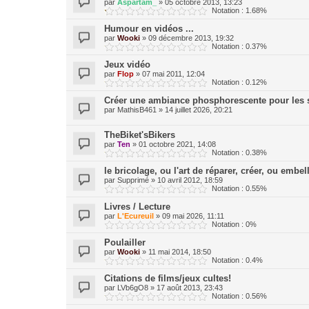
par
Aspartam_
»
05 octobre 2013, 13:23
Notation : 1.68%
Humour en vidéos ...
par
Wooki
»
09 décembre 2013, 19:32
Notation : 0.37%
Jeux vidéo
par
Flop
»
07 mai 2011, 12:04
Notation : 0.12%
Créer une ambiance phosphorescente pour les s
par
MathisB461
»
14 juillet 2026, 20:21
TheBiket'sBikers
par
Ten
»
01 octobre 2021, 14:08
Notation : 0.38%
le bricolage, ou l'art de réparer, créer, ou embelli
par
Supprimé
»
10 avril 2012, 18:59
Notation : 0.55%
Livres / Lecture
par
L'Ecureuil
»
09 mai 2026, 11:11
Notation : 0%
Poulailler
par
Wooki
»
11 mai 2014, 18:50
Notation : 0.4%
Citations de films/jeux cultes!
par
LVb6gO8
»
17 août 2013, 23:43
Notation : 0.56%