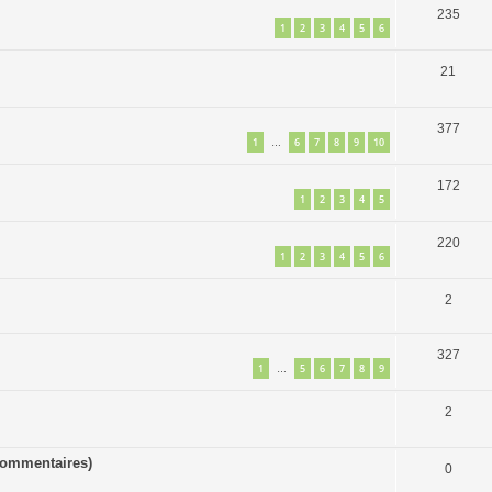
235
1
2
3
4
5
6
21
377
1
6
7
8
9
10
…
172
1
2
3
4
5
220
1
2
3
4
5
6
2
327
1
5
6
7
8
9
…
2
commentaires)
0