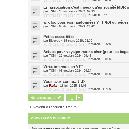
En association c'est mieux qu'en société MDR m
par
TSM
»
23 novembre 2024, 09:33
Notation : 0%
wikiloc pour vos randonnées VTT 4x4 ou pédes
par
TSM
»
09 décembre 2024, 21:42
Petits casse-têtes !
par
Biquette
»
16 mars 2019, 21:39
Notation : 0.32%
Astuce pour voyager moins cher (pour les bagage
par
TSM
»
27 octobre 2024, 06:46
Notation : 0.01%
Virée infernale en VTT
par
TSM
»
05 octobre 2024, 06:14
Notation : 0.01%
Vous avez connu...? :D
par
Farfa
»
18 juin 2015, 14:06
Notation : 1.71%
Nouveau sujet
Revenir à l’accueil du forum
PERMISSIONS DU FORUM
Vous
ne pouvez pas
publier de nouveaux sujets dans ce forum