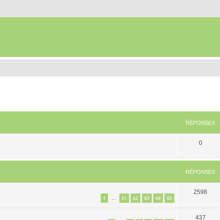
RÉPONSES
0
RÉPONSES
2598
1
61
62
63
64
65
…
437