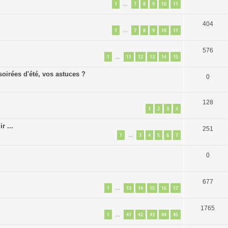
1
7
8
9
10
11
…
404
1
7
8
9
10
11
…
576
1
11
12
13
14
15
…
oirées d'été, vos astuces ?
0
128
1
2
3
4
r ...
251
1
3
4
5
6
7
…
0
677
1
13
14
15
16
17
…
1765
1
41
42
43
44
45
…