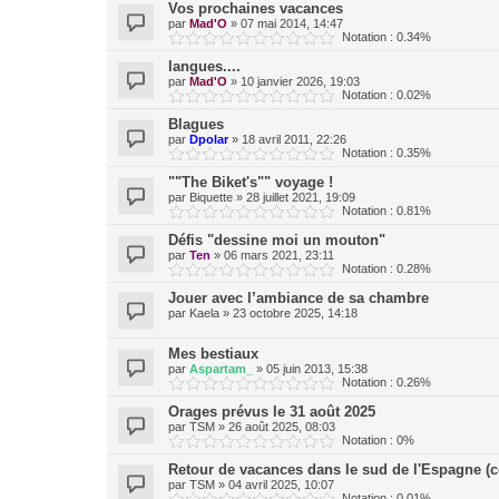
Vos prochaines vacances
par
Mad'O
»
07 mai 2014, 14:47
Notation : 0.34%
langues....
par
Mad'O
»
10 janvier 2026, 19:03
Notation : 0.02%
Blagues
par
Dpolar
»
18 avril 2011, 22:26
Notation : 0.35%
""The Biket's"" voyage !
par
Biquette
»
28 juillet 2021, 19:09
Notation : 0.81%
Défis "dessine moi un mouton"
par
Ten
»
06 mars 2021, 23:11
Notation : 0.28%
Jouer avec l’ambiance de sa chambre
par
Kaela
»
23 octobre 2025, 14:18
Mes bestiaux
par
Aspartam_
»
05 juin 2013, 15:38
Notation : 0.26%
Orages prévus le 31 août 2025
par
TSM
»
26 août 2025, 08:03
Notation : 0%
Retour de vacances dans le sud de l'Espagne (
par
TSM
»
04 avril 2025, 10:07
Notation : 0.01%