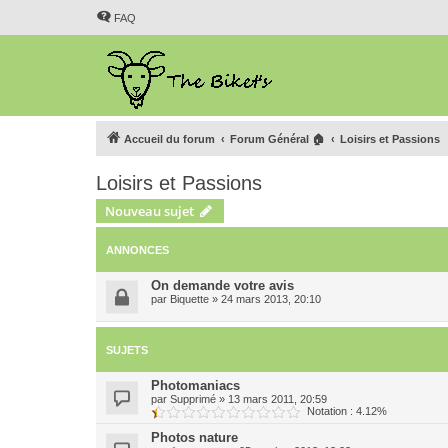
FAQ
Accueil du forum
Forum Général 🏠
Loisirs et Passions
Loisirs et Passions
Nouveau sujet
ANNONCES
On demande votre avis
par
Biquette
»
24 mars 2013, 20:10
SUJETS
Photomaniacs
par
Supprimé
»
13 mars 2011, 20:59
Notation : 4.12%
Photos nature