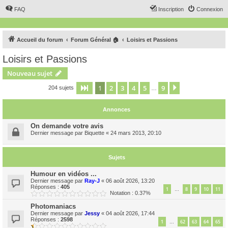
FAQ
Inscription
Connexion
Accueil du forum
Forum Général 🏠
Loisirs et Passions
Loisirs et Passions
Nouveau sujet
1
2
3
4
5
9
Page
1
sur
9
Suivant
204 sujets
…
Annonces
On demande votre avis
Dernier message par
Biquette
«
24 mars 2013, 20:10
Sujets
Humour en vidéos ...
Dernier message par
Ray-J
«
06 août 2026, 13:20
Réponses :
405
1
8
9
10
11
…
Notation : 0.37%
Photomaniacs
Dernier message par
Jessy
«
04 août 2026, 17:44
Réponses :
2598
1
62
63
64
65
…