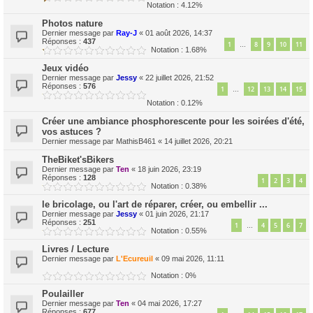
Notation : 4.12%
Photos nature
Dernier message par
Ray-J
«
01 août 2026, 14:37
Réponses :
437
1
8
9
10
11
…
Notation : 1.68%
Jeux vidéo
Dernier message par
Jessy
«
22 juillet 2026, 21:52
Réponses :
576
1
12
13
14
15
…
Notation : 0.12%
Créer une ambiance phosphorescente pour les soirées d'été,
vos astuces ?
Dernier message par
MathisB461
«
14 juillet 2026, 20:21
TheBiket'sBikers
Dernier message par
Ten
«
18 juin 2026, 23:19
Réponses :
128
1
2
3
4
Notation : 0.38%
le bricolage, ou l'art de réparer, créer, ou embellir ...
Dernier message par
Jessy
«
01 juin 2026, 21:17
Réponses :
251
1
4
5
6
7
…
Notation : 0.55%
Livres / Lecture
Dernier message par
L'Ecureuil
«
09 mai 2026, 11:11
Notation : 0%
Poulailler
Dernier message par
Ten
«
04 mai 2026, 17:27
Réponses :
677