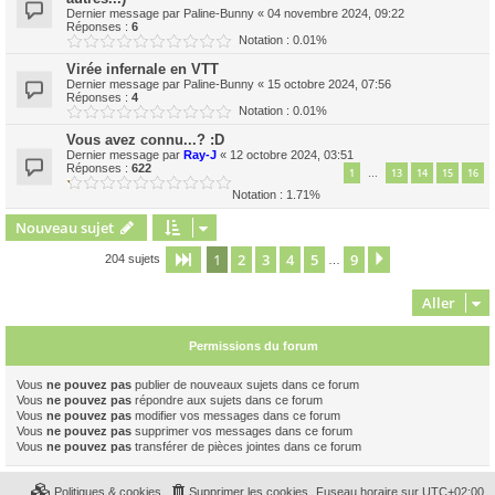
Dernier message par
Paline-Bunny
«
04 novembre 2024, 09:22
Réponses :
6
Notation : 0.01%
Virée infernale en VTT
Dernier message par
Paline-Bunny
«
15 octobre 2024, 07:56
Réponses :
4
Notation : 0.01%
Vous avez connu...? :D
Dernier message par
Ray-J
«
12 octobre 2024, 03:51
Réponses :
622
1
13
14
15
16
…
Notation : 1.71%
Nouveau sujet
1
2
3
4
5
9
Page
1
sur
9
Suivant
204 sujets
…
Aller
Permissions du forum
Vous
ne pouvez pas
publier de nouveaux sujets dans ce forum
Vous
ne pouvez pas
répondre aux sujets dans ce forum
Vous
ne pouvez pas
modifier vos messages dans ce forum
Vous
ne pouvez pas
supprimer vos messages dans ce forum
Vous
ne pouvez pas
transférer de pièces jointes dans ce forum
Politiques & cookies
Supprimer les cookies
Fuseau horaire sur
UTC+02:00