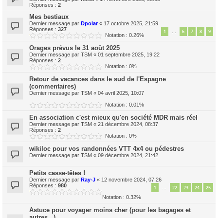
Réponses :
2
Mes bestiaux
Dernier message par
Dpolar
«
17 octobre 2025, 21:59
Réponses :
327
1
6
7
8
9
…
Notation : 0.26%
Orages prévus le 31 août 2025
Dernier message par
TSM
«
01 septembre 2025, 19:22
Réponses :
2
Notation : 0%
Retour de vacances dans le sud de l'Espagne
(commentaires)
Dernier message par
TSM
«
04 avril 2025, 10:07
Notation : 0.01%
En association c'est mieux qu'en société MDR mais réel
Dernier message par
TSM
«
21 décembre 2024, 08:37
Réponses :
2
Notation : 0%
wikiloc pour vos randonnées VTT 4x4 ou pédestres
Dernier message par
TSM
«
09 décembre 2024, 21:42
Petits casse-têtes !
Dernier message par
Ray-J
«
12 novembre 2024, 07:26
Réponses :
980
1
22
23
24
25
…
Notation : 0.32%
Astuce pour voyager moins cher (pour les bagages et
autres...)