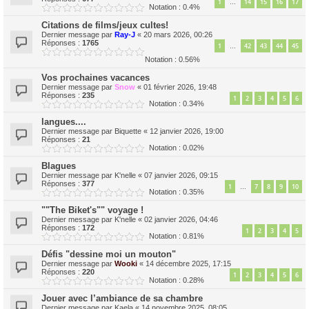
1
14
15
16
17
…
Notation : 0.4%
Citations de films/jeux cultes!
Dernier message par
Ray-J
«
20 mars 2026, 00:26
Réponses :
1765
1
42
43
44
45
…
Notation : 0.56%
Vos prochaines vacances
Dernier message par
Snow
«
01 février 2026, 19:48
Réponses :
235
1
2
3
4
5
6
Notation : 0.34%
langues....
Dernier message par
Biquette
«
12 janvier 2026, 19:00
Réponses :
21
Notation : 0.02%
Blagues
Dernier message par
K'nelle
«
07 janvier 2026, 09:15
Réponses :
377
1
7
8
9
10
…
Notation : 0.35%
""The Biket's"" voyage !
Dernier message par
K'nelle
«
02 janvier 2026, 04:46
Réponses :
172
1
2
3
4
5
Notation : 0.81%
Défis "dessine moi un mouton"
Dernier message par
Wooki
«
14 décembre 2025, 17:15
Réponses :
220
1
2
3
4
5
6
Notation : 0.28%
Jouer avec l’ambiance de sa chambre
Dernier message par
Kaela
«
14 novembre 2025, 08:05