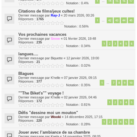
1
14
15
16
17
…
Notation : 0.4%
Citations de films/jeux cultes!
Dernier message par
Ray-J
«
20 mars 2026, 00:26
Réponses :
1765
1
42
43
44
45
…
Notation : 0.56%
Vos prochaines vacances
Dernier message par
Snow
«
01 février 2026, 19:48
Réponses :
235
1
2
3
4
5
6
Notation : 0.34%
langues....
Dernier message par
Biquette
«
12 janvier 2026, 19:00
Réponses :
21
Notation : 0.02%
Blagues
Dernier message par
K'nelle
«
07 janvier 2026, 09:15
Réponses :
377
1
7
8
9
10
…
Notation : 0.35%
""The Biket's"" voyage !
Dernier message par
K'nelle
«
02 janvier 2026, 04:46
Réponses :
172
1
2
3
4
5
Notation : 0.81%
Défis "dessine moi un mouton"
Dernier message par
Wooki
«
14 décembre 2025, 17:15
Réponses :
220
1
2
3
4
5
6
Notation : 0.28%
Jouer avec l’ambiance de sa chambre
Dernier message par
Kaela
«
14 novembre 2025, 08:05