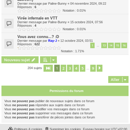
Dernier message par
Paline-Bunny
«
04 novembre 2024, 09:22
Réponses :
6
Notation : 0.01%
Virée infernale en VTT
Dernier message par
Paline-Bunny
«
15 octobre 2024, 07:56
Réponses :
4
Notation : 0.01%
Vous avez connu...? :D
Dernier message par
Ray-J
«
12 octobre 2024, 03:51
Réponses :
622
1
13
14
15
16
…
Notation : 1.71%
Nouveau sujet
1
2
3
4
5
9
Page
1
sur
9
Suivant
204 sujets
…
Aller
Permissions du forum
Vous
ne pouvez pas
publier de nouveaux sujets dans ce forum
Vous
ne pouvez pas
répondre aux sujets dans ce forum
Vous
ne pouvez pas
modifier vos messages dans ce forum
Vous
ne pouvez pas
supprimer vos messages dans ce forum
Vous
ne pouvez pas
transférer de pièces jointes dans ce forum
Politiques & cookies
Supprimer les cookies
Fuseau horaire sur
UTC+02:00