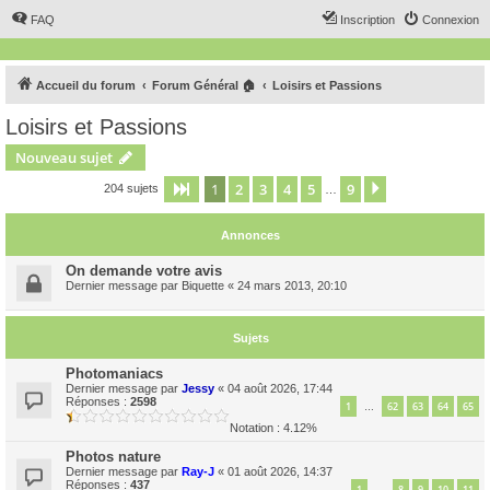
FAQ
Inscription
Connexion
Accueil du forum
Forum Général 🏠
Loisirs et Passions
Loisirs et Passions
Nouveau sujet
1
2
3
4
5
9
Page
1
sur
9
Suivant
204 sujets
…
Annonces
On demande votre avis
Dernier message par
Biquette
«
24 mars 2013, 20:10
Sujets
Photomaniacs
Dernier message par
Jessy
«
04 août 2026, 17:44
Réponses :
2598
1
62
63
64
65
…
Notation : 4.12%
Photos nature
Dernier message par
Ray-J
«
01 août 2026, 14:37
Réponses :
437
1
8
9
10
11