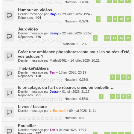
…
Notation : 1.68%
Humour en vidéos ...
Dernier message par
Ray-J
«
29 juillet 2026, 19:45
Réponses :
404
1
8
9
10
11
…
Notation : 0.37%
Jeux vidéo
Dernier message par
Jessy
«
22 juillet 2026, 21:52
Réponses :
576
1
12
13
14
15
…
Notation : 0.12%
Créer une ambiance phosphorescente pour les soirées d'été,
vos astuces ?
Dernier message par
MathisB461
«
14 juillet 2026, 20:21
TheBiket'sBikers
Dernier message par
Ten
«
18 juin 2026, 23:19
Réponses :
128
1
2
3
4
Notation : 0.38%
le bricolage, ou l'art de réparer, créer, ou embellir ...
Dernier message par
Jessy
«
01 juin 2026, 21:17
Réponses :
251
1
4
5
6
7
…
Notation : 0.55%
Livres / Lecture
Dernier message par
L'Ecureuil
«
09 mai 2026, 11:11
Notation : 0%
Poulailler
Dernier message par
Ten
«
04 mai 2026, 17:27
Réponses :
677