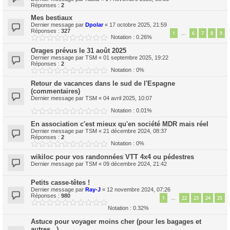
Réponses :
2
Mes bestiaux
Dernier message par
Dpolar
«
17 octobre 2025, 21:59
Réponses :
327
1
6
7
8
9
…
Notation : 0.26%
Orages prévus le 31 août 2025
Dernier message par
TSM
«
01 septembre 2025, 19:22
Réponses :
2
Notation : 0%
Retour de vacances dans le sud de l'Espagne
(commentaires)
Dernier message par
TSM
«
04 avril 2025, 10:07
Notation : 0.01%
En association c'est mieux qu'en société MDR mais réel
Dernier message par
TSM
«
21 décembre 2024, 08:37
Réponses :
2
Notation : 0%
wikiloc pour vos randonnées VTT 4x4 ou pédestres
Dernier message par
TSM
«
09 décembre 2024, 21:42
Petits casse-têtes !
Dernier message par
Ray-J
«
12 novembre 2024, 07:26
Réponses :
980
1
22
23
24
25
…
Notation : 0.32%
Astuce pour voyager moins cher (pour les bagages et
autres...)