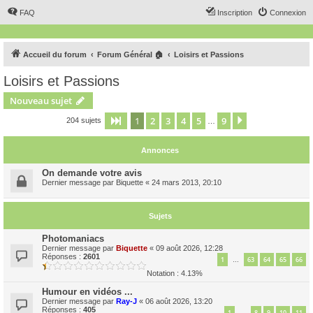
FAQ
Inscription
Connexion
Accueil du forum
Forum Général 🏠
Loisirs et Passions
Loisirs et Passions
Nouveau sujet
1
2
3
4
5
9
Page
1
sur
9
Suivant
204 sujets
…
Annonces
On demande votre avis
Dernier message par
Biquette
«
24 mars 2013, 20:10
Sujets
Photomaniacs
Dernier message par
Biquette
«
09 août 2026, 12:28
Réponses :
2601
1
63
64
65
66
…
Notation : 4.13%
Humour en vidéos ...
Dernier message par
Ray-J
«
06 août 2026, 13:20
Réponses :
405
1
8
9
10
11