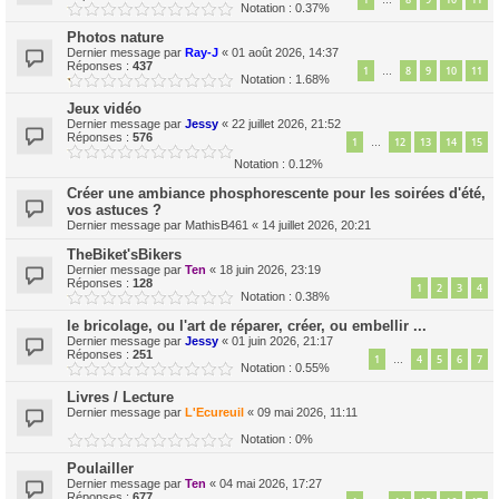
…
Notation : 0.37%
Photos nature
Dernier message par
Ray-J
«
01 août 2026, 14:37
Réponses :
437
1
8
9
10
11
…
Notation : 1.68%
Jeux vidéo
Dernier message par
Jessy
«
22 juillet 2026, 21:52
Réponses :
576
1
12
13
14
15
…
Notation : 0.12%
Créer une ambiance phosphorescente pour les soirées d'été,
vos astuces ?
Dernier message par
MathisB461
«
14 juillet 2026, 20:21
TheBiket'sBikers
Dernier message par
Ten
«
18 juin 2026, 23:19
Réponses :
128
1
2
3
4
Notation : 0.38%
le bricolage, ou l'art de réparer, créer, ou embellir ...
Dernier message par
Jessy
«
01 juin 2026, 21:17
Réponses :
251
1
4
5
6
7
…
Notation : 0.55%
Livres / Lecture
Dernier message par
L'Ecureuil
«
09 mai 2026, 11:11
Notation : 0%
Poulailler
Dernier message par
Ten
«
04 mai 2026, 17:27
Réponses :
677