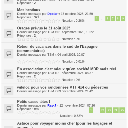
Réponses :
2
Mes bestiaux
Dernier message par
Dpolar
«
17 octobre 2025, 21:59
Réponses :
327
1
6
7
8
9
…
Notation : 0.26%
Orages prévus le 31 août 2025
Dernier message par
TSM
«
01 septembre 2025, 19:22
Réponses :
2
Notation : 0%
Retour de vacances dans le sud de l'Espagne
(commentaires)
Dernier message par
TSM
«
04 avril 2025, 10:07
Notation : 0.01%
En association c'est mieux qu'en société MDR mais réel
Dernier message par
TSM
«
21 décembre 2024, 08:37
Réponses :
2
Notation : 0%
wikiloc pour vos randonnées VTT 4x4 ou pédestres
Dernier message par
TSM
«
09 décembre 2024, 21:42
Petits casse-têtes !
Dernier message par
Ray-J
«
12 novembre 2024, 07:26
Réponses :
980
1
22
23
24
25
…
Notation : 0.32%
Astuce pour voyager moins cher (pour les bagages et
autres...)