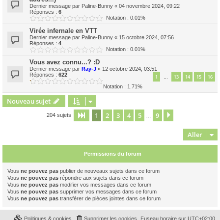
Dernier message par
Paline-Bunny
«
04 novembre 2024, 09:22
Réponses :
6
Notation : 0.01%
Virée infernale en VTT
Dernier message par
Paline-Bunny
«
15 octobre 2024, 07:56
Réponses :
4
Notation : 0.01%
Vous avez connu...? :D
Dernier message par
Ray-J
«
12 octobre 2024, 03:51
Réponses :
622
1
13
14
15
16
…
Notation : 1.71%
Nouveau sujet
1
2
3
4
5
9
Page
1
sur
9
Suivant
204 sujets
…
Aller
Permissions du forum
Vous
ne pouvez pas
publier de nouveaux sujets dans ce forum
Vous
ne pouvez pas
répondre aux sujets dans ce forum
Vous
ne pouvez pas
modifier vos messages dans ce forum
Vous
ne pouvez pas
supprimer vos messages dans ce forum
Vous
ne pouvez pas
transférer de pièces jointes dans ce forum
Politiques & cookies
Supprimer les cookies
Fuseau horaire sur
UTC+02:00