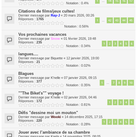
1
14
15
16
17
…
Notation : 0.4%
Citations de films/jeux cultes!
Dernier message par
Ray-J
«
20 mars 2026, 00:26
Réponses :
1765
1
42
43
44
45
…
Notation : 0.56%
Vos prochaines vacances
Dernier message par
Snow
«
01 février 2026, 19:48
Réponses :
235
1
2
3
4
5
6
Notation : 0.34%
langues....
Dernier message par
Biquette
«
12 janvier 2026, 19:00
Réponses :
21
Notation : 0.02%
Blagues
Dernier message par
K'nelle
«
07 janvier 2026, 09:15
Réponses :
377
1
7
8
9
10
…
Notation : 0.35%
""The Biket's"" voyage !
Dernier message par
K'nelle
«
02 janvier 2026, 04:46
Réponses :
172
1
2
3
4
5
Notation : 0.81%
Défis "dessine moi un mouton"
Dernier message par
Wooki
«
14 décembre 2025, 17:15
Réponses :
220
1
2
3
4
5
6
Notation : 0.28%
Jouer avec l’ambiance de sa chambre
Dernier message par
Kaela
«
14 novembre 2025, 08:05