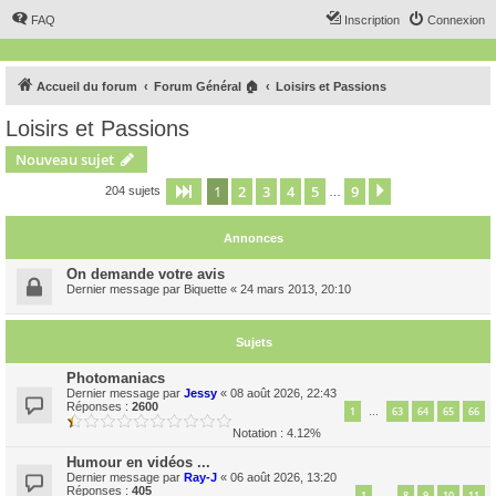
FAQ
Inscription
Connexion
Accueil du forum
Forum Général 🏠
Loisirs et Passions
Loisirs et Passions
Nouveau sujet
1
2
3
4
5
9
Page
1
sur
9
Suivant
204 sujets
…
Annonces
On demande votre avis
Dernier message par
Biquette
«
24 mars 2013, 20:10
Sujets
Photomaniacs
Dernier message par
Jessy
«
08 août 2026, 22:43
Réponses :
2600
1
63
64
65
66
…
Notation : 4.12%
Humour en vidéos ...
Dernier message par
Ray-J
«
06 août 2026, 13:20
Réponses :
405
1
8
9
10
11