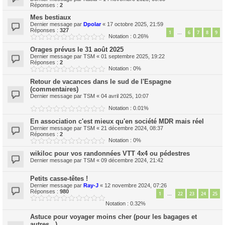
Réponses :
2
Mes bestiaux
Dernier message par
Dpolar
«
17 octobre 2025, 21:59
Réponses :
327
1
6
7
8
9
…
Notation : 0.26%
Orages prévus le 31 août 2025
Dernier message par
TSM
«
01 septembre 2025, 19:22
Réponses :
2
Notation : 0%
Retour de vacances dans le sud de l'Espagne
(commentaires)
Dernier message par
TSM
«
04 avril 2025, 10:07
Notation : 0.01%
En association c'est mieux qu'en société MDR mais réel
Dernier message par
TSM
«
21 décembre 2024, 08:37
Réponses :
2
Notation : 0%
wikiloc pour vos randonnées VTT 4x4 ou pédestres
Dernier message par
TSM
«
09 décembre 2024, 21:42
Petits casse-têtes !
Dernier message par
Ray-J
«
12 novembre 2024, 07:26
Réponses :
980
1
22
23
24
25
…
Notation : 0.32%
Astuce pour voyager moins cher (pour les bagages et
autres...)