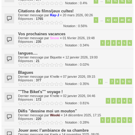
1
14
15
16
17
…
Notation : 0.4%
Citations de films/jeux cultes!
Dernier message par
Ray-J
«
20 mars 2026, 00:26
Réponses :
1765
1
42
43
44
45
…
Notation : 0.56%
Vos prochaines vacances
Dernier message par
Snow
«
01 février 2026, 19:48
Réponses :
235
1
2
3
4
5
6
Notation : 0.34%
langues....
Dernier message par
Biquette
«
12 janvier 2026, 19:00
Réponses :
21
Notation : 0.02%
Blagues
Dernier message par
K'nelle
«
07 janvier 2026, 09:15
Réponses :
377
1
7
8
9
10
…
Notation : 0.35%
""The Biket's"" voyage !
Dernier message par
K'nelle
«
02 janvier 2026, 04:46
Réponses :
172
1
2
3
4
5
Notation : 0.81%
Défis "dessine moi un mouton"
Dernier message par
Wooki
«
14 décembre 2025, 17:15
Réponses :
220
1
2
3
4
5
6
Notation : 0.28%
Jouer avec l’ambiance de sa chambre
Dernier message par
Kaela
«
14 novembre 2025, 08:05