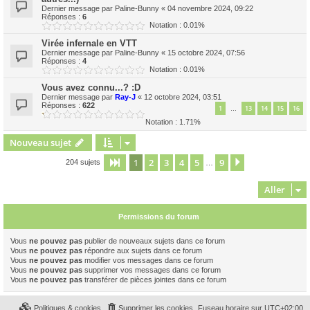
Dernier message par
Paline-Bunny
«
04 novembre 2024, 09:22
Réponses :
6
Notation : 0.01%
Virée infernale en VTT
Dernier message par
Paline-Bunny
«
15 octobre 2024, 07:56
Réponses :
4
Notation : 0.01%
Vous avez connu...? :D
Dernier message par
Ray-J
«
12 octobre 2024, 03:51
Réponses :
622
1
13
14
15
16
…
Notation : 1.71%
Nouveau sujet
1
2
3
4
5
9
Page
1
sur
9
Suivant
204 sujets
…
Aller
Permissions du forum
Vous
ne pouvez pas
publier de nouveaux sujets dans ce forum
Vous
ne pouvez pas
répondre aux sujets dans ce forum
Vous
ne pouvez pas
modifier vos messages dans ce forum
Vous
ne pouvez pas
supprimer vos messages dans ce forum
Vous
ne pouvez pas
transférer de pièces jointes dans ce forum
Politiques & cookies
Supprimer les cookies
Fuseau horaire sur
UTC+02:00