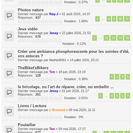
…
Notation : 0.37%
Photos nature
Dernier message par
Ray-J
«
01 août 2026, 14:37
Réponses :
437
1
8
9
10
11
…
Notation : 1.68%
Jeux vidéo
Dernier message par
Jessy
«
22 juillet 2026, 21:52
Réponses :
576
1
12
13
14
15
…
Notation : 0.12%
Créer une ambiance phosphorescente pour les soirées d'été,
vos astuces ?
Dernier message par
MathisB461
«
14 juillet 2026, 20:21
TheBiket'sBikers
Dernier message par
Ten
«
18 juin 2026, 23:19
Réponses :
128
1
2
3
4
Notation : 0.38%
le bricolage, ou l'art de réparer, créer, ou embellir ...
Dernier message par
Jessy
«
01 juin 2026, 21:17
Réponses :
251
1
4
5
6
7
…
Notation : 0.55%
Livres / Lecture
Dernier message par
L'Ecureuil
«
09 mai 2026, 11:11
Notation : 0%
Poulailler
Dernier message par
Ten
«
04 mai 2026, 17:27
Réponses :
677