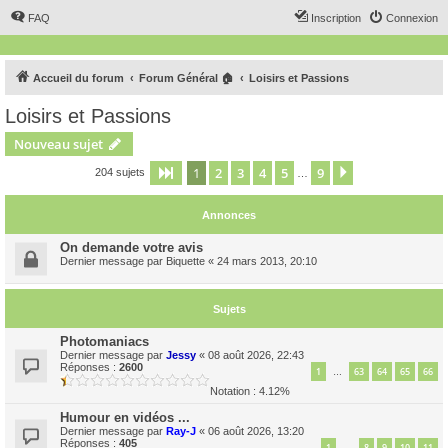
FAQ
Inscription
Connexion
Accueil du forum
Forum Général 🏠
Loisirs et Passions
Loisirs et Passions
Nouveau sujet
1
2
3
4
5
9
Page
1
sur
9
Suivant
204 sujets
…
Annonces
On demande votre avis
Dernier message par
Biquette
«
24 mars 2013, 20:10
Sujets
Photomaniacs
Dernier message par
Jessy
«
08 août 2026, 22:43
Réponses :
2600
1
63
64
65
66
…
Notation : 4.12%
Humour en vidéos ...
Dernier message par
Ray-J
«
06 août 2026, 13:20
Réponses :
405
1
8
9
10
11