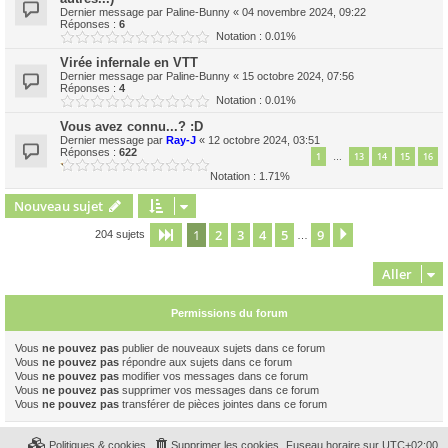
Dernier message par
Paline-Bunny
«
04 novembre 2024, 09:22
Réponses :
6
Notation : 0.01%
Virée infernale en VTT
Dernier message par
Paline-Bunny
«
15 octobre 2024, 07:56
Réponses :
4
Notation : 0.01%
Vous avez connu...? :D
Dernier message par
Ray-J
«
12 octobre 2024, 03:51
Réponses :
622
1
13
14
15
16
…
Notation : 1.71%
Nouveau sujet
1
2
3
4
5
9
Page
1
sur
9
Suivant
204 sujets
…
Aller
Permissions du forum
Vous
ne pouvez pas
publier de nouveaux sujets dans ce forum
Vous
ne pouvez pas
répondre aux sujets dans ce forum
Vous
ne pouvez pas
modifier vos messages dans ce forum
Vous
ne pouvez pas
supprimer vos messages dans ce forum
Vous
ne pouvez pas
transférer de pièces jointes dans ce forum
Politiques & cookies
Supprimer les cookies
Fuseau horaire sur
UTC+02:00