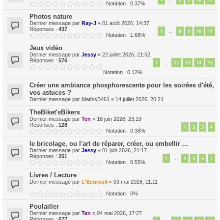
…
Notation : 0.37%
Photos nature
Dernier message par
Ray-J
«
01 août 2026, 14:37
Réponses :
437
1
8
9
10
11
…
Notation : 1.68%
Jeux vidéo
Dernier message par
Jessy
«
22 juillet 2026, 21:52
Réponses :
576
1
12
13
14
15
…
Notation : 0.12%
Créer une ambiance phosphorescente pour les soirées d'été,
vos astuces ?
Dernier message par
MathisB461
«
14 juillet 2026, 20:21
TheBiket'sBikers
Dernier message par
Ten
«
18 juin 2026, 23:19
Réponses :
128
1
2
3
4
Notation : 0.38%
le bricolage, ou l'art de réparer, créer, ou embellir ...
Dernier message par
Jessy
«
01 juin 2026, 21:17
Réponses :
251
1
4
5
6
7
…
Notation : 0.55%
Livres / Lecture
Dernier message par
L'Ecureuil
«
09 mai 2026, 11:11
Notation : 0%
Poulailler
Dernier message par
Ten
«
04 mai 2026, 17:27
Réponses :
677