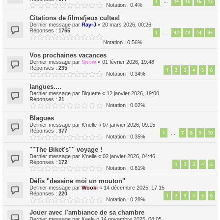
1
14
15
16
17
…
Notation : 0.4%
Citations de films/jeux cultes!
Dernier message par
Ray-J
«
20 mars 2026, 00:26
Réponses :
1765
1
42
43
44
45
…
Notation : 0.56%
Vos prochaines vacances
Dernier message par
Snow
«
01 février 2026, 19:48
Réponses :
235
1
2
3
4
5
6
Notation : 0.34%
langues....
Dernier message par
Biquette
«
12 janvier 2026, 19:00
Réponses :
21
Notation : 0.02%
Blagues
Dernier message par
K'nelle
«
07 janvier 2026, 09:15
Réponses :
377
1
7
8
9
10
…
Notation : 0.35%
""The Biket's"" voyage !
Dernier message par
K'nelle
«
02 janvier 2026, 04:46
Réponses :
172
1
2
3
4
5
Notation : 0.81%
Défis "dessine moi un mouton"
Dernier message par
Wooki
«
14 décembre 2025, 17:15
Réponses :
220
1
2
3
4
5
6
Notation : 0.28%
Jouer avec l’ambiance de sa chambre
Dernier message par
Kaela
«
14 novembre 2025, 08:05