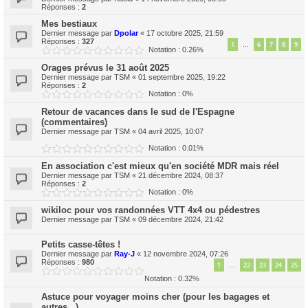
Réponses :
2
Mes bestiaux
Dernier message par
Dpolar
«
17 octobre 2025, 21:59
Réponses :
327
1
6
7
8
9
…
Notation : 0.26%
Orages prévus le 31 août 2025
Dernier message par
TSM
«
01 septembre 2025, 19:22
Réponses :
2
Notation : 0%
Retour de vacances dans le sud de l'Espagne
(commentaires)
Dernier message par
TSM
«
04 avril 2025, 10:07
Notation : 0.01%
En association c'est mieux qu'en société MDR mais réel
Dernier message par
TSM
«
21 décembre 2024, 08:37
Réponses :
2
Notation : 0%
wikiloc pour vos randonnées VTT 4x4 ou pédestres
Dernier message par
TSM
«
09 décembre 2024, 21:42
Petits casse-têtes !
Dernier message par
Ray-J
«
12 novembre 2024, 07:26
Réponses :
980
1
22
23
24
25
…
Notation : 0.32%
Astuce pour voyager moins cher (pour les bagages et
autres...)