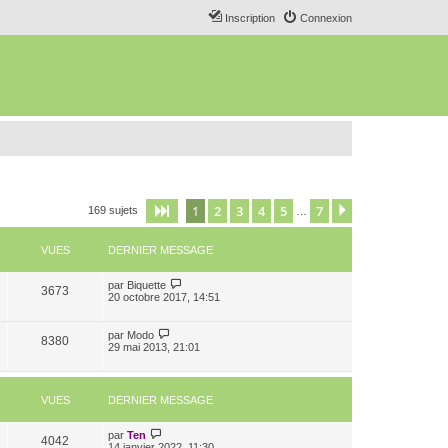
Inscription
Connexion
1
2
3
4
5
7
Page
1
sur
7
Suivant
169 sujets
…
VUES
DERNIER MESSAGE
par
Biquette
3673
20 octobre 2017, 14:51
par
Modo
8380
29 mai 2013, 21:01
VUES
DERNIER MESSAGE
par
Ten
4042
14 janvier 2022, 11:30