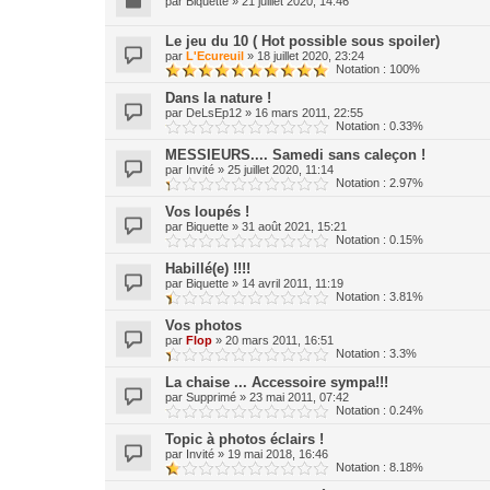
par
Biquette
»
21 juillet 2020, 14:46
Le jeu du 10 ( Hot possible sous spoiler)
par
L'Ecureuil
»
18 juillet 2020, 23:24
Notation : 100%
Dans la nature !
par
DeLsEp12
»
16 mars 2011, 22:55
Notation : 0.33%
MESSIEURS.... Samedi sans caleçon !
par
Invité
»
25 juillet 2020, 11:14
Notation : 2.97%
Vos loupés !
par
Biquette
»
31 août 2021, 15:21
Notation : 0.15%
Habillé(e) !!!!
par
Biquette
»
14 avril 2011, 11:19
Notation : 3.81%
Vos photos
par
Flop
»
20 mars 2011, 16:51
Notation : 3.3%
La chaise ... Accessoire sympa!!!
par
Supprimé
»
23 mai 2011, 07:42
Notation : 0.24%
Topic à photos éclairs !
par
Invité
»
19 mai 2018, 16:46
Notation : 8.18%