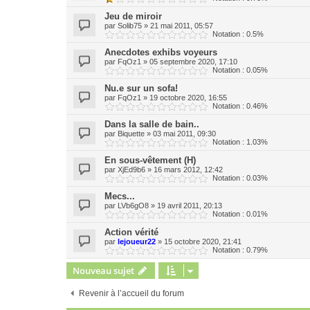
Jeu de miroir
par
Solib75
»
21 mai 2011, 05:57
Notation : 0.5%
Anecdotes exhibs voyeurs
par
FqOz1
»
05 septembre 2020, 17:10
Notation : 0.05%
Nu.e sur un sofa!
par
FqOz1
»
19 octobre 2020, 16:55
Notation : 0.46%
Dans la salle de bain..
par
Biquette
»
03 mai 2011, 09:30
Notation : 1.03%
En sous-vêtement (H)
par
XjEd9b6
»
16 mars 2012, 12:42
Notation : 0.03%
Mecs...
par
LVb6gO8
»
19 avril 2011, 20:13
Notation : 0.01%
Action vérité
par
lejoueur22
»
15 octobre 2020, 21:41
Notation : 0.79%
Nouveau sujet
Revenir à l’accueil du forum