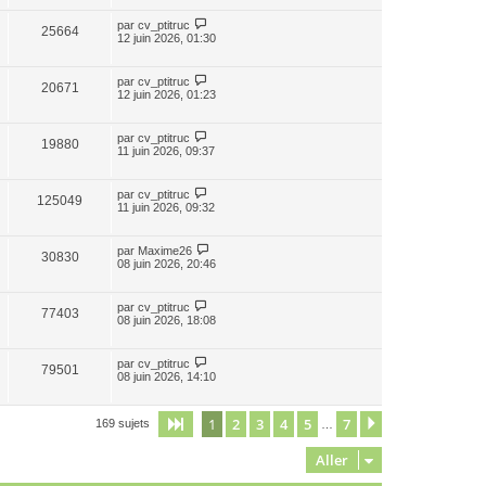
par
cv_ptitruc
25664
12 juin 2026, 01:30
par
cv_ptitruc
20671
12 juin 2026, 01:23
par
cv_ptitruc
19880
11 juin 2026, 09:37
par
cv_ptitruc
125049
11 juin 2026, 09:32
par
Maxime26
30830
08 juin 2026, 20:46
par
cv_ptitruc
77403
08 juin 2026, 18:08
par
cv_ptitruc
79501
08 juin 2026, 14:10
1
2
3
4
5
7
Page
1
sur
7
Suivant
169 sujets
…
Aller