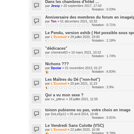
Dans les chambres d'hôtel ...
par
Jessy
»
20 septembre 2017, 17:43
Notation : 0.03%
Anniversaire des membres du forum en image/p
par
Ten
»
01 décembre 2021, 10:32
Notation : 0.71%
Le Pendu, version exhib ( Hot possible sous spo
par
L'Ecureuil
»
29 juillet 2020, 19:00
Notation : 2.18%
"dédicaces"
par
cheminot63
»
10 mars 2021, 10:22
Notation : 1.74%
Nichons ???
par
Dpolar
»
01 novembre 2013, 01:27
Notation : 6.83%
Les Maîtres du Dé ("non-hot")
par
L'Ecureuil
»
20 juin 2021, 11:23
Notation : 3.9%
Qui a vu mon sexe ?
par
cv_ptitruc
»
18 juillet 2021, 11:55
toison pubienne ou pas, votre choix en image
par
DeLsEp12
»
05 avril 2014, 10:46
Notation : 0.01%
Le Vendredi Sans Culotte (VSC)
par
L'Ecureuil
»
22 juillet 2020, 10:38
Notation : 9.78%