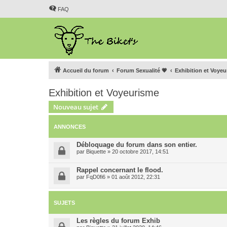
FAQ
Accueil du forum
Forum Sexualité 💗
Exhibition et Voye
Exhibition et Voyeurisme
Nouveau sujet
ANNONCES
Débloquage du forum dans son entier.
par
Biquette
»
20 octobre 2017, 14:51
Rappel concernant le flood.
par
FqD0fi6
»
01 août 2012, 22:31
SUJETS
Les règles du forum Exhib