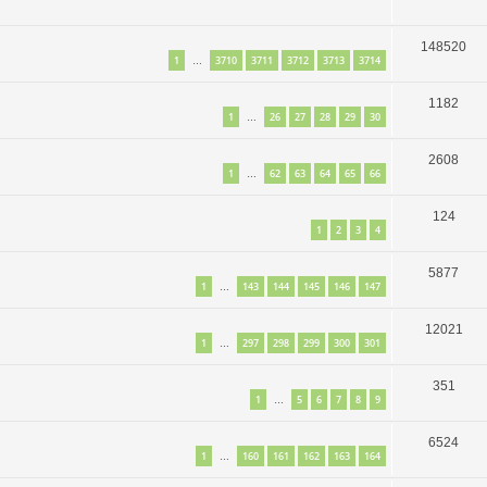
148520
1
3710
3711
3712
3713
3714
…
1182
1
26
27
28
29
30
…
2608
1
62
63
64
65
66
…
124
1
2
3
4
5877
1
143
144
145
146
147
…
12021
1
297
298
299
300
301
…
351
1
5
6
7
8
9
…
6524
1
160
161
162
163
164
…