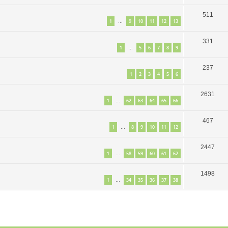
511
1
9
10
11
12
13
…
331
1
5
6
7
8
9
…
237
1
2
3
4
5
6
2631
1
62
63
64
65
66
…
467
1
8
9
10
11
12
…
2447
1
58
59
60
61
62
…
1498
1
34
35
36
37
38
…