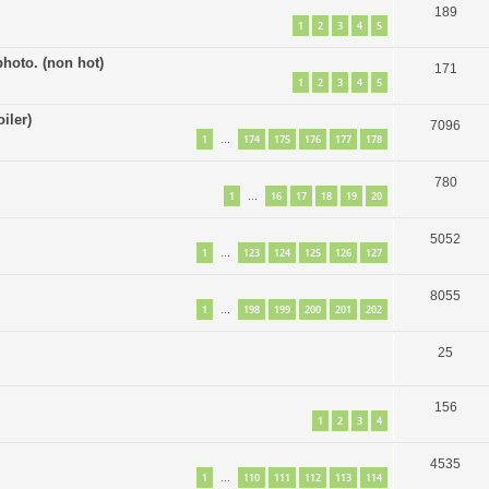
189
1
2
3
4
5
hoto. (non hot)
171
1
2
3
4
5
iler)
7096
1
174
175
176
177
178
…
780
1
16
17
18
19
20
…
5052
1
123
124
125
126
127
…
8055
1
198
199
200
201
202
…
25
156
1
2
3
4
4535
1
110
111
112
113
114
…