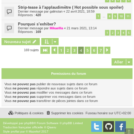
Strip-tease à l'applaudimètre ( Hot possible sous spoiler)
Dernier message par
galinstan
«
22 avril 2021, 18:59
Réponses :
420
1
8
9
10
11
…
Pourquoi s’exhiber?
Dernier message par
Mikaellla
«
21 mars 2021, 13:14
Réponses :
169
1
2
3
4
5
Nouveau sujet
1
2
3
4
5
6
7
Page
4
Précédent
sur
7
Suivant
169 sujets
Aller
Permissions du forum
Vous
ne pouvez pas
publier de nouveaux sujets dans ce forum
Vous
ne pouvez pas
répondre aux sujets dans ce forum
Vous
ne pouvez pas
modifier vos messages dans ce forum
Vous
ne pouvez pas
supprimer vos messages dans ce forum
Vous
ne pouvez pas
transférer de pièces jointes dans ce forum
Politiques & cookies
Supprimer les cookies
Fuseau horaire sur
UTC+02:00
Développé par
phpBB
® Forum Software © phpBB Limited
Traduction française officielle
©
Qiaeru
⇩
Style
proflat
par ©
Mazeltof
2017