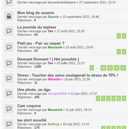
Dernier message par
lesoumisdeMadame
«
27 septembre 2021, 13:37
Mon blog de soumis
Dernier message par
Biquette
«
15 septembre 2021, 10:46
Réponses :
6
La journée du topless
Dernier message par
Ten
«
27 août 2021, 23:18
Réponses :
60
1
2
Petit jeu - Pair ou impair ?
Dernier message par
Moustork
«
22 août 2021, 19:43
Réponses :
63
1
2
Donnant Donnant ! ( Hot possible )
Dernier message par
Ten
«
03 juillet 2021, 21:27
Réponses :
1290
1
30
31
32
33
…
Stress : Toucher des seins soulagerait le stress de 70% !
Dernier message par
Mikaellla
«
16 juin 2021, 11:56
Réponses :
11
Une photo, un âge.
Dernier message par
Strogoff2020
«
12 juin 2021, 17:37
Réponses :
205
1
2
3
4
5
6
Cam coquine
Dernier message par
Moustork
«
11 juin 2021, 19:14
Réponses :
6
tee shirt mouillé
Dernier message par
Soffrog
«
16 mai 2021, 17:41
Réponses :
174
1
2
3
4
5