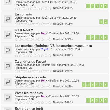
Dernier message par
Invité
«
09 février 2022, 14:49
Réponses :
182
1
2
3
4
5
Notation : 0.02%
En collants
Dernier message par
Invité
«
15 janvier 2022, 09:41
Réponses :
42
1
2
Notation : 0.18%
C'est Noël !!
Dernier message par
Ten
«
28 décembre 2021, 22:26
Réponses :
186
1
2
3
4
5
Notation : 0.35%
Les courbes féminines VS les courbes masculines
Dernier message par
Ray-J
«
15 décembre 2021, 11:45
Réponses :
34
Notation : 0.01%
Calendrier de l’avent
Dernier message par
Biquette
«
08 décembre 2021, 14:53
Réponses :
22
Notation : 0.04%
Strip-tease à la carte
Dernier message par
Ten
«
08 décembre 2021, 10:14
Réponses :
220
1
2
3
4
5
6
Notation : 0.29%
Vives les ronds-es
Dernier message par
Ten
«
08 novembre 2021, 23:39
Réponses :
190
1
2
3
4
5
Notation : 0.08%
Exhibition en forêt