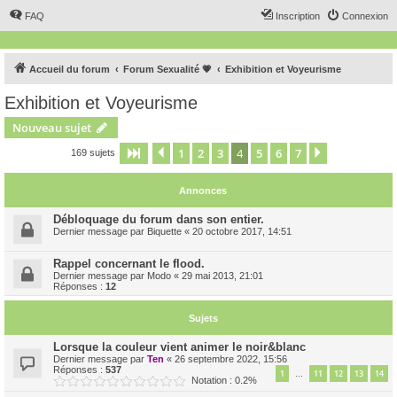
FAQ
Inscription
Connexion
Accueil du forum
Forum Sexualité 💗
Exhibition et Voyeurisme
Exhibition et Voyeurisme
Nouveau sujet
1
2
3
4
5
6
7
Page
4
Précédent
sur
7
Suivant
169 sujets
Annonces
Débloquage du forum dans son entier.
Dernier message par
Biquette
«
20 octobre 2017, 14:51
Rappel concernant le flood.
Dernier message par
Modo
«
29 mai 2013, 21:01
Réponses :
12
Sujets
Lorsque la couleur vient animer le noir&blanc
Dernier message par
Ten
«
26 septembre 2022, 15:56
Réponses :
537
1
11
12
13
14
…
Notation : 0.2%