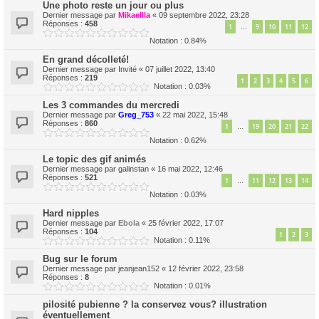
Une photo reste un jour ou plus
Dernier message par
Mikaellla
«
09 septembre 2022, 23:28
Réponses :
458
1
9
10
11
12
…
Notation : 0.84%
En grand décolleté!
Dernier message par
Invité
«
07 juillet 2022, 13:40
Réponses :
219
1
2
3
4
5
6
Notation : 0.03%
Les 3 commandes du mercredi
Dernier message par
Greg_753
«
22 mai 2022, 15:48
Réponses :
860
1
19
20
21
22
…
Notation : 0.62%
Le topic des gif animés
Dernier message par
galinstan
«
16 mai 2022, 12:46
Réponses :
521
1
11
12
13
14
…
Notation : 0.03%
Hard nipples
Dernier message par
Ebola
«
25 février 2022, 17:07
Réponses :
104
1
2
3
Notation : 0.11%
Bug sur le forum
Dernier message par
jeanjean152
«
12 février 2022, 23:58
Réponses :
8
Notation : 0.01%
pilosité pubienne ? la conservez vous? illustration
éventuellement