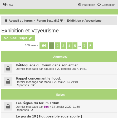
FAQ
Inscription
Connexion
Accueil du forum
Forum Sexualité 💗
Exhibition et Voyeurisme
Exhibition et Voyeurisme
Nouveau sujet
1
2
3
4
5
7
Page
1
sur
7
Suivant
169 sujets
…
Annonces
Débloquage du forum dans son entier.
Dernier message par
Biquette
«
20 octobre 2017, 14:51
Rappel concernant le flood.
Dernier message par
Modo
«
29 mai 2013, 21:01
Réponses :
12
Sujets
Les règles du forum Exhib
Dernier message par
Ten
«
14 janvier 2022, 11:30
Réponses :
2
Le jeu du 10 ( Hot possible sous spoiler)