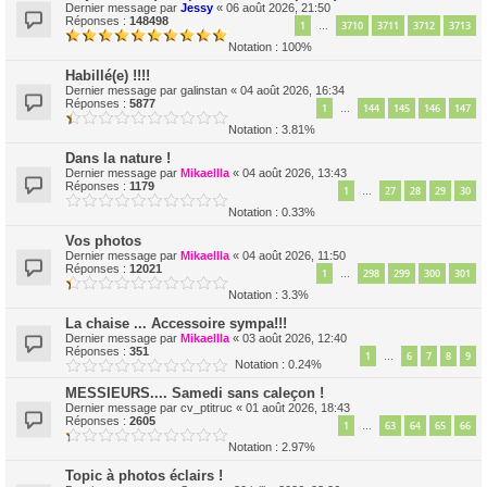
Dernier message par
Jessy
«
06 août 2026, 21:50
Réponses :
148498
1
3710
3711
3712
3713
…
Notation : 100%
Habillé(e) !!!!
Dernier message par
galinstan
«
04 août 2026, 16:34
Réponses :
5877
1
144
145
146
147
…
Notation : 3.81%
Dans la nature !
Dernier message par
Mikaellla
«
04 août 2026, 13:43
Réponses :
1179
1
27
28
29
30
…
Notation : 0.33%
Vos photos
Dernier message par
Mikaellla
«
04 août 2026, 11:50
Réponses :
12021
1
298
299
300
301
…
Notation : 3.3%
La chaise ... Accessoire sympa!!!
Dernier message par
Mikaellla
«
03 août 2026, 12:40
Réponses :
351
1
6
7
8
9
…
Notation : 0.24%
MESSIEURS.... Samedi sans caleçon !
Dernier message par
cv_ptitruc
«
01 août 2026, 18:43
Réponses :
2605
1
63
64
65
66
…
Notation : 2.97%
Topic à photos éclairs !