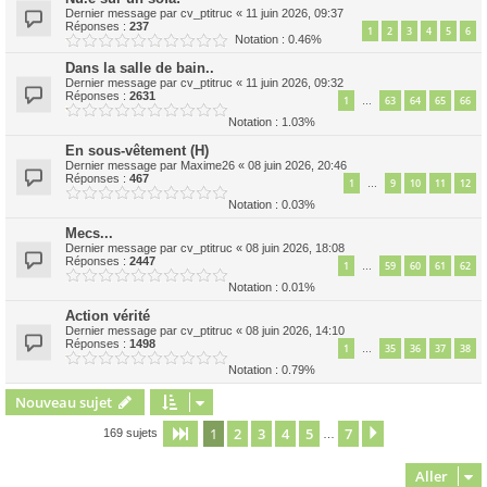
Dernier message par
cv_ptitruc
«
11 juin 2026, 09:37
Réponses :
237
1
2
3
4
5
6
Notation : 0.46%
Dans la salle de bain..
Dernier message par
cv_ptitruc
«
11 juin 2026, 09:32
Réponses :
2631
1
63
64
65
66
…
Notation : 1.03%
En sous-vêtement (H)
Dernier message par
Maxime26
«
08 juin 2026, 20:46
Réponses :
467
1
9
10
11
12
…
Notation : 0.03%
Mecs...
Dernier message par
cv_ptitruc
«
08 juin 2026, 18:08
Réponses :
2447
1
59
60
61
62
…
Notation : 0.01%
Action vérité
Dernier message par
cv_ptitruc
«
08 juin 2026, 14:10
Réponses :
1498
1
35
36
37
38
…
Notation : 0.79%
Nouveau sujet
1
2
3
4
5
7
Page
1
sur
7
Suivant
169 sujets
…
Aller