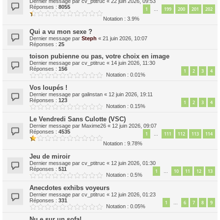
Dernier message par
cv_ptitruc
«
22 juin 2026, 09:53
Réponses :
8055
1
199
200
201
202
…
Notation : 3.9%
Qui a vu mon sexe ?
Dernier message par
Steph
«
21 juin 2026, 10:07
Réponses :
25
toison pubienne ou pas, votre choix en image
Dernier message par
cv_ptitruc
«
14 juin 2026, 11:30
Réponses :
156
1
2
3
4
Notation : 0.01%
Vos loupés !
Dernier message par
galinstan
«
12 juin 2026, 19:11
Réponses :
123
1
2
3
4
Notation : 0.15%
Le Vendredi Sans Culotte (VSC)
Dernier message par
Maxime26
«
12 juin 2026, 09:07
Réponses :
4535
1
111
112
113
114
…
Notation : 9.78%
Jeu de miroir
Dernier message par
cv_ptitruc
«
12 juin 2026, 01:30
Réponses :
511
1
10
11
12
13
…
Notation : 0.5%
Anecdotes exhibs voyeurs
Dernier message par
cv_ptitruc
«
12 juin 2026, 01:23
Réponses :
331
1
6
7
8
9
…
Notation : 0.05%
Nu.e sur un sofa!