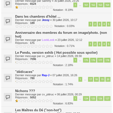
Dernier message par
Sammy
«
30 juillet 2026, 23:26
Réponses :
6524
1
161
162
163
164
…
Notation : 8.19%
Dans les chambres d'hôtel ...
Dernier message par
Jessy
«
30 juillet 2026, 10:17
Réponses :
189
1
2
3
4
5
Notation : 0.03%
Anniversaire des membres du forum en image/photo. (non
hot)
Dernier message par
LeekLeek
«
23 juillet 2026, 12:12
Réponses :
171
1
2
3
4
5
Notation : 0.71%
Le Pendu, version exhib ( Hot possible sous spoiler)
Dernier message par
cv_ptitruc
«
14 juillet 2026, 09:30
Réponses :
7096
1
175
176
177
178
…
Notation : 2.18%
"dédicaces"
Dernier message par
Ray-J
«
07 juillet 2026, 16:26
Réponses :
780
1
17
18
19
20
…
Notation : 1.74%
Nichons ???
Dernier message par
cv_ptitruc
«
06 juillet 2026, 00:29
Réponses :
5052
1
124
125
126
127
…
Notation : 6.83%
Les Maîtres du Dé ("non-hot")