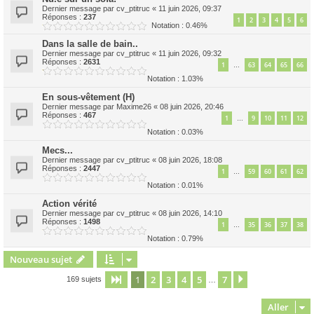
Dernier message par
cv_ptitruc
«
11 juin 2026, 09:37
Réponses :
237
1
2
3
4
5
6
Notation : 0.46%
Dans la salle de bain..
Dernier message par
cv_ptitruc
«
11 juin 2026, 09:32
Réponses :
2631
1
63
64
65
66
…
Notation : 1.03%
En sous-vêtement (H)
Dernier message par
Maxime26
«
08 juin 2026, 20:46
Réponses :
467
1
9
10
11
12
…
Notation : 0.03%
Mecs...
Dernier message par
cv_ptitruc
«
08 juin 2026, 18:08
Réponses :
2447
1
59
60
61
62
…
Notation : 0.01%
Action vérité
Dernier message par
cv_ptitruc
«
08 juin 2026, 14:10
Réponses :
1498
1
35
36
37
38
…
Notation : 0.79%
Nouveau sujet
1
2
3
4
5
7
Page
1
sur
7
Suivant
169 sujets
…
Aller