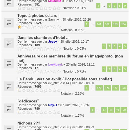
Dernier message par
Mikaellla
«
03 août 2026, 12:40
Réponses :
351
1
6
7
8
9
…
Notation : 0.24%
Topic à photos éclairs !
Dernier message par
Sammy
«
30 juillet 2026, 23:26
Réponses :
6524
1
161
162
163
164
…
Notation : 8.19%
Dans les chambres d'hôtel ...
Dernier message par
Jessy
«
30 juillet 2026, 10:17
Réponses :
189
1
2
3
4
5
Notation : 0.03%
Anniversaire des membres du forum en image/photo. (non
hot)
Dernier message par
LeekLeek
«
23 juillet 2026, 12:12
Réponses :
171
1
2
3
4
5
Notation : 0.71%
Le Pendu, version exhib ( Hot possible sous spoiler)
Dernier message par
cv_ptitruc
«
14 juillet 2026, 09:30
Réponses :
7096
1
175
176
177
178
…
Notation : 2.18%
"dédicaces"
Dernier message par
Ray-J
«
07 juillet 2026, 16:26
Réponses :
780
1
17
18
19
20
…
Notation : 1.74%
Nichons ???
Dernier message par
cv_ptitruc
«
06 juillet 2026, 00:29