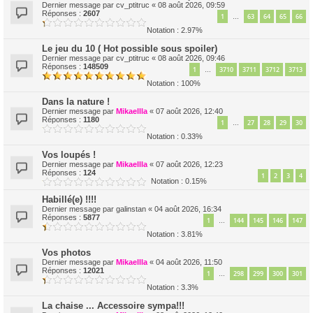
Dernier message par
cv_ptitruc
«
08 août 2026, 09:59
Réponses :
2607
1
63
64
65
66
…
Notation : 2.97%
Le jeu du 10 ( Hot possible sous spoiler)
Dernier message par
cv_ptitruc
«
08 août 2026, 09:46
Réponses :
148509
1
3710
3711
3712
3713
…
Notation : 100%
Dans la nature !
Dernier message par
Mikaellla
«
07 août 2026, 12:40
Réponses :
1180
1
27
28
29
30
…
Notation : 0.33%
Vos loupés !
Dernier message par
Mikaellla
«
07 août 2026, 12:23
Réponses :
124
1
2
3
4
Notation : 0.15%
Habillé(e) !!!!
Dernier message par
galinstan
«
04 août 2026, 16:34
Réponses :
5877
1
144
145
146
147
…
Notation : 3.81%
Vos photos
Dernier message par
Mikaellla
«
04 août 2026, 11:50
Réponses :
12021
1
298
299
300
301
…
Notation : 3.3%
La chaise ... Accessoire sympa!!!