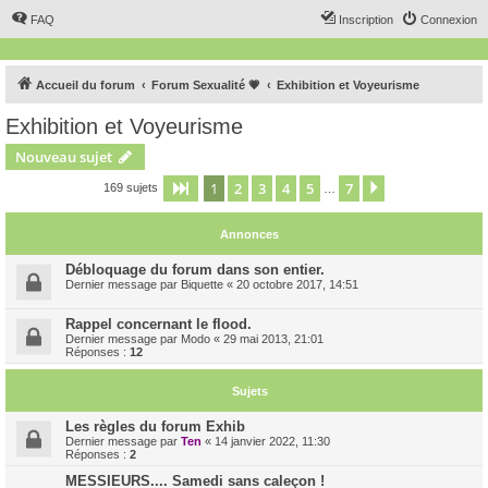
FAQ
Inscription
Connexion
Accueil du forum
Forum Sexualité 💗
Exhibition et Voyeurisme
Exhibition et Voyeurisme
Nouveau sujet
1
2
3
4
5
7
Page
1
sur
7
Suivant
169 sujets
…
Annonces
Débloquage du forum dans son entier.
Dernier message par
Biquette
«
20 octobre 2017, 14:51
Rappel concernant le flood.
Dernier message par
Modo
«
29 mai 2013, 21:01
Réponses :
12
Sujets
Les règles du forum Exhib
Dernier message par
Ten
«
14 janvier 2022, 11:30
Réponses :
2
MESSIEURS.... Samedi sans caleçon !