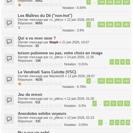
Réponses :
5052
1
124
125
126
127
…
Notation : 6.83%
Les Maîtres du Dé ("non-hot")
Dernier message par
cv_ptitruc
«
22 juin 2026, 09:53
Réponses :
8055
1
199
200
201
202
…
Notation : 3.9%
Qui a vu mon sexe ?
Dernier message par
Steph
«
21 juin 2026, 10:07
Réponses :
25
toison pubienne ou pas, votre choix en image
Dernier message par
cv_ptitruc
«
14 juin 2026, 11:30
Réponses :
156
1
2
3
4
Notation : 0.01%
Le Vendredi Sans Culotte (VSC)
Dernier message par
Maxime26
«
12 juin 2026, 09:07
Réponses :
4535
1
111
112
113
114
…
Notation : 9.78%
Jeu de miroir
Dernier message par
cv_ptitruc
«
12 juin 2026, 01:30
Réponses :
511
1
10
11
12
13
…
Notation : 0.5%
Anecdotes exhibs voyeurs
Dernier message par
cv_ptitruc
«
12 juin 2026, 01:23
Réponses :
331
1
6
7
8
9
…
Notation : 0.05%
Nu.e sur un sofa!