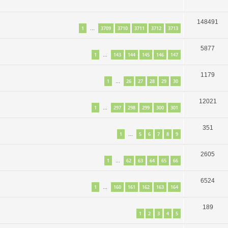
148491
1
3709
3710
3711
3712
3713
…
5877
1
143
144
145
146
147
…
1179
1
26
27
28
29
30
…
12021
1
297
298
299
300
301
…
351
1
5
6
7
8
9
…
2605
1
62
63
64
65
66
…
6524
1
160
161
162
163
164
…
189
1
2
3
4
5