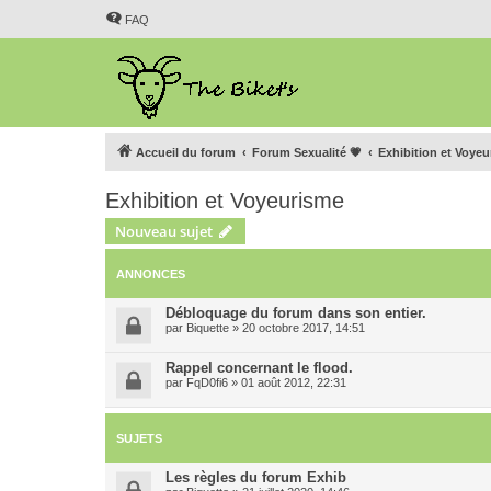
FAQ
Accueil du forum
Forum Sexualité 💗
Exhibition et Voye
Exhibition et Voyeurisme
Nouveau sujet
ANNONCES
Débloquage du forum dans son entier.
par
Biquette
»
20 octobre 2017, 14:51
Rappel concernant le flood.
par
FqD0fi6
»
01 août 2012, 22:31
SUJETS
Les règles du forum Exhib