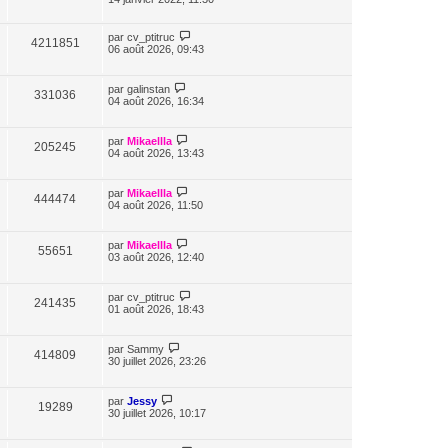
par
cv_ptitruc
4211851
06 août 2026, 09:43
par
galinstan
331036
04 août 2026, 16:34
par
Mikaellla
205245
04 août 2026, 13:43
par
Mikaellla
444474
04 août 2026, 11:50
par
Mikaellla
55651
03 août 2026, 12:40
par
cv_ptitruc
241435
01 août 2026, 18:43
par
Sammy
414809
30 juillet 2026, 23:26
par
Jessy
19289
30 juillet 2026, 10:17