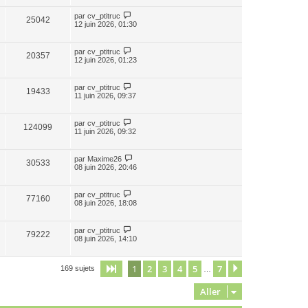
par
cv_ptitruc
25042
12 juin 2026, 01:30
par
cv_ptitruc
20357
12 juin 2026, 01:23
par
cv_ptitruc
19433
11 juin 2026, 09:37
par
cv_ptitruc
124099
11 juin 2026, 09:32
par
Maxime26
30533
08 juin 2026, 20:46
par
cv_ptitruc
77160
08 juin 2026, 18:08
par
cv_ptitruc
79222
08 juin 2026, 14:10
1
2
3
4
5
7
Page
1
sur
7
Suivant
169 sujets
…
Aller