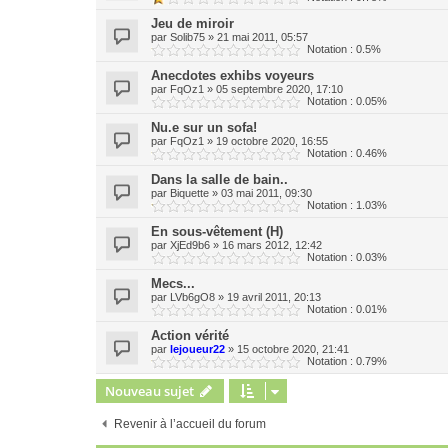
Jeu de miroir
par
Solib75
»
21 mai 2011, 05:57
Notation : 0.5%
Anecdotes exhibs voyeurs
par
FqOz1
»
05 septembre 2020, 17:10
Notation : 0.05%
Nu.e sur un sofa!
par
FqOz1
»
19 octobre 2020, 16:55
Notation : 0.46%
Dans la salle de bain..
par
Biquette
»
03 mai 2011, 09:30
Notation : 1.03%
En sous-vêtement (H)
par
XjEd9b6
»
16 mars 2012, 12:42
Notation : 0.03%
Mecs...
par
LVb6gO8
»
19 avril 2011, 20:13
Notation : 0.01%
Action vérité
par
lejoueur22
»
15 octobre 2020, 21:41
Notation : 0.79%
Nouveau sujet
Revenir à l’accueil du forum