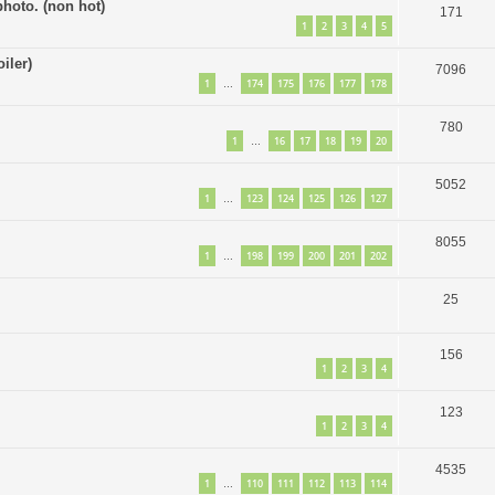
hoto. (non hot)
171
1
2
3
4
5
iler)
7096
1
174
175
176
177
178
…
780
1
16
17
18
19
20
…
5052
1
123
124
125
126
127
…
8055
1
198
199
200
201
202
…
25
156
1
2
3
4
123
1
2
3
4
4535
1
110
111
112
113
114
…