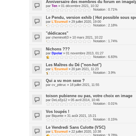
Anniversaire des membres du forum en image/p
par
Ten
»
01 décembre 2021, 10:32
Notation : 0.71%
Le Pendu, version exhib ( Hot possible sous spo
par
L'Ecureuil
»
29 juillet 2020, 19:00
Notation : 2.18%
"dédicaces"
par
cheminot63
»
10 mars 2021, 10:22
Notation : 1.74%
Nichons ???
par
Dpolar
»
01 novembre 2013, 01:27
Notation : 6.83%
Les Maîtres du Dé ("non-hot")
par
L'Ecureuil
»
20 juin 2021, 11:23
Notation : 3.9%
Qui a vu mon sexe ?
par
cv_ptitruc
»
18 juillet 2021, 11:55
toison pubienne ou pas, votre choix en image
par
DeLsEp12
»
05 avril 2014, 10:46
Notation : 0.01%
Vos loupés !
par
Biquette
»
31 août 2021, 15:21
Notation : 0.15%
Le Vendredi Sans Culotte (VSC)
par
L'Ecureuil
»
22 juillet 2020, 10:38
Notation : 9.78%