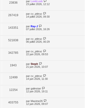
par
LeekLeek
23836
23 juillet 2026, 12:12
par
cv_ptitruc
267419
14 juillet 2026, 09:30
par
Ray-J
143351
07 juillet 2026, 16:26
par
cv_ptitruc
521838
06 juillet 2026, 00:29
par
cv_ptitruc
342785
22 juin 2026, 09:53
par
Steph
1943
21 juin 2026, 10:07
par
cv_ptitruc
12499
14 juin 2026, 11:30
par
galinstan
12254
12 juin 2026, 19:11
par
Maxime26
403755
12 juin 2026, 09:07