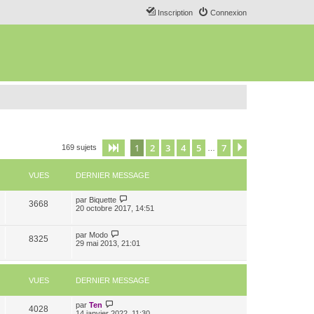
Inscription
Connexion
1
2
3
4
5
7
Page
1
sur
7
Suivant
169 sujets
…
VUES
DERNIER MESSAGE
par
Biquette
3668
20 octobre 2017, 14:51
par
Modo
8325
29 mai 2013, 21:01
VUES
DERNIER MESSAGE
par
Ten
4028
14 janvier 2022, 11:30