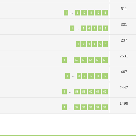
511
1
9
10
11
12
13
…
331
1
5
6
7
8
9
…
237
1
2
3
4
5
6
2631
1
62
63
64
65
66
…
467
1
8
9
10
11
12
…
2447
1
58
59
60
61
62
…
1498
1
34
35
36
37
38
…