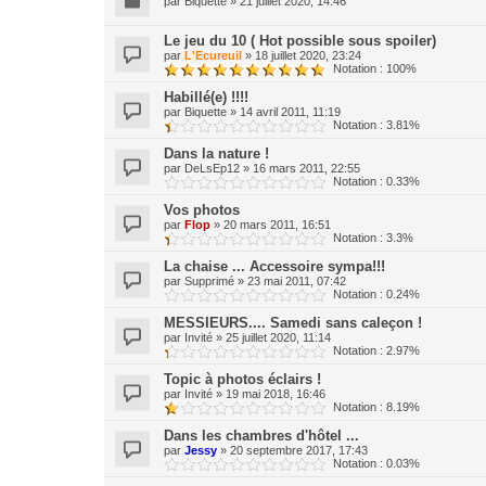
par
Biquette
»
21 juillet 2020, 14:46
Le jeu du 10 ( Hot possible sous spoiler)
par
L'Ecureuil
»
18 juillet 2020, 23:24
Notation : 100%
Habillé(e) !!!!
par
Biquette
»
14 avril 2011, 11:19
Notation : 3.81%
Dans la nature !
par
DeLsEp12
»
16 mars 2011, 22:55
Notation : 0.33%
Vos photos
par
Flop
»
20 mars 2011, 16:51
Notation : 3.3%
La chaise ... Accessoire sympa!!!
par
Supprimé
»
23 mai 2011, 07:42
Notation : 0.24%
MESSIEURS.... Samedi sans caleçon !
par
Invité
»
25 juillet 2020, 11:14
Notation : 2.97%
Topic à photos éclairs !
par
Invité
»
19 mai 2018, 16:46
Notation : 8.19%
Dans les chambres d'hôtel ...
par
Jessy
»
20 septembre 2017, 17:43
Notation : 0.03%