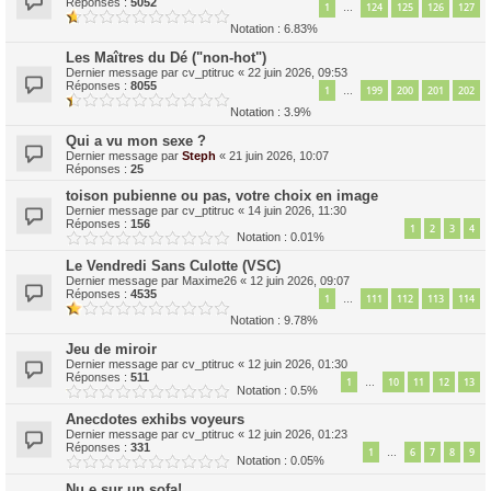
Réponses :
5052
1
124
125
126
127
…
Notation : 6.83%
Les Maîtres du Dé ("non-hot")
Dernier message par
cv_ptitruc
«
22 juin 2026, 09:53
Réponses :
8055
1
199
200
201
202
…
Notation : 3.9%
Qui a vu mon sexe ?
Dernier message par
Steph
«
21 juin 2026, 10:07
Réponses :
25
toison pubienne ou pas, votre choix en image
Dernier message par
cv_ptitruc
«
14 juin 2026, 11:30
Réponses :
156
1
2
3
4
Notation : 0.01%
Le Vendredi Sans Culotte (VSC)
Dernier message par
Maxime26
«
12 juin 2026, 09:07
Réponses :
4535
1
111
112
113
114
…
Notation : 9.78%
Jeu de miroir
Dernier message par
cv_ptitruc
«
12 juin 2026, 01:30
Réponses :
511
1
10
11
12
13
…
Notation : 0.5%
Anecdotes exhibs voyeurs
Dernier message par
cv_ptitruc
«
12 juin 2026, 01:23
Réponses :
331
1
6
7
8
9
…
Notation : 0.05%
Nu.e sur un sofa!