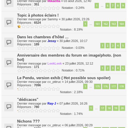
Dernier message par
Mikaellla
«
03 août 2026, 12:40
Réponses :
351
1
6
7
8
9
…
Notation : 0.24%
Topic à photos éclairs !
Dernier message par
Sammy
«
30 juillet 2026, 23:26
Réponses :
6524
1
161
162
163
164
…
Notation : 8.19%
Dans les chambres d'hôtel ...
Dernier message par
Jessy
«
30 juillet 2026, 10:17
Réponses :
189
1
2
3
4
5
Notation : 0.03%
Anniversaire des membres du forum en image/photo. (non
hot)
Dernier message par
LeekLeek
«
23 juillet 2026, 12:12
Réponses :
171
1
2
3
4
5
Notation : 0.71%
Le Pendu, version exhib ( Hot possible sous spoiler)
Dernier message par
cv_ptitruc
«
14 juillet 2026, 09:30
Réponses :
7096
1
175
176
177
178
…
Notation : 2.18%
"dédicaces"
Dernier message par
Ray-J
«
07 juillet 2026, 16:26
Réponses :
780
1
17
18
19
20
…
Notation : 1.74%
Nichons ???
Dernier message par
cv_ptitruc
«
06 juillet 2026, 00:29