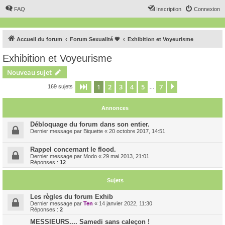
FAQ
Inscription
Connexion
Accueil du forum
Forum Sexualité 💗
Exhibition et Voyeurisme
Exhibition et Voyeurisme
Nouveau sujet
1
2
3
4
5
7
Page
1
sur
7
Suivant
169 sujets
…
Annonces
Débloquage du forum dans son entier.
Dernier message par
Biquette
«
20 octobre 2017, 14:51
Rappel concernant le flood.
Dernier message par
Modo
«
29 mai 2013, 21:01
Réponses :
12
Sujets
Les règles du forum Exhib
Dernier message par
Ten
«
14 janvier 2022, 11:30
Réponses :
2
MESSIEURS.... Samedi sans caleçon !