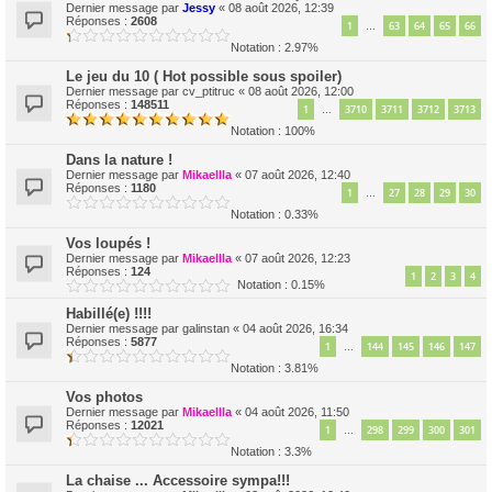
Dernier message par
Jessy
«
08 août 2026, 12:39
Réponses :
2608
1
63
64
65
66
…
Notation : 2.97%
Le jeu du 10 ( Hot possible sous spoiler)
Dernier message par
cv_ptitruc
«
08 août 2026, 12:00
Réponses :
148511
1
3710
3711
3712
3713
…
Notation : 100%
Dans la nature !
Dernier message par
Mikaellla
«
07 août 2026, 12:40
Réponses :
1180
1
27
28
29
30
…
Notation : 0.33%
Vos loupés !
Dernier message par
Mikaellla
«
07 août 2026, 12:23
Réponses :
124
1
2
3
4
Notation : 0.15%
Habillé(e) !!!!
Dernier message par
galinstan
«
04 août 2026, 16:34
Réponses :
5877
1
144
145
146
147
…
Notation : 3.81%
Vos photos
Dernier message par
Mikaellla
«
04 août 2026, 11:50
Réponses :
12021
1
298
299
300
301
…
Notation : 3.3%
La chaise ... Accessoire sympa!!!