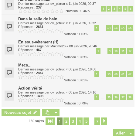
Dernier message par
cv_ptitruc
«
11 juin 2026, 09:37
Réponses :
237
1
2
3
4
5
6
Notation : 0.46%
Dans la salle de bain..
Dernier message par
cv_ptitruc
«
11 juin 2026, 09:32
Réponses :
2631
1
63
64
65
66
…
Notation : 1.03%
En sous-vêtement (H)
Dernier message par
Maxime26
«
08 juin 2026, 20:46
Réponses :
467
1
9
10
11
12
…
Notation : 0.03%
Mecs...
Dernier message par
cv_ptitruc
«
08 juin 2026, 18:08
Réponses :
2447
1
59
60
61
62
…
Notation : 0.01%
Action vérité
Dernier message par
cv_ptitruc
«
08 juin 2026, 14:10
Réponses :
1498
1
35
36
37
38
…
Notation : 0.79%
Nouveau sujet
1
2
3
4
5
7
Page
1
sur
7
Suivant
169 sujets
…
Aller