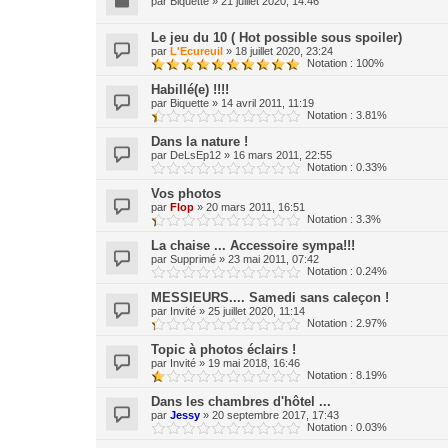
par
Biquette
»
21 juillet 2020, 14:46
Le jeu du 10 ( Hot possible sous spoiler)
par
L'Ecureuil
»
18 juillet 2020, 23:24
Notation : 100%
Habillé(e) !!!!
par
Biquette
»
14 avril 2011, 11:19
Notation : 3.81%
Dans la nature !
par
DeLsEp12
»
16 mars 2011, 22:55
Notation : 0.33%
Vos photos
par
Flop
»
20 mars 2011, 16:51
Notation : 3.3%
La chaise ... Accessoire sympa!!!
par
Supprimé
»
23 mai 2011, 07:42
Notation : 0.24%
MESSIEURS.... Samedi sans caleçon !
par
Invité
»
25 juillet 2020, 11:14
Notation : 2.97%
Topic à photos éclairs !
par
Invité
»
19 mai 2018, 16:46
Notation : 8.19%
Dans les chambres d'hôtel ...
par
Jessy
»
20 septembre 2017, 17:43
Notation : 0.03%