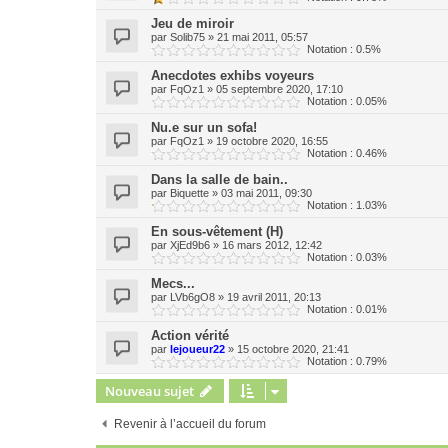
Jeu de miroir
par
Solib75
»
21 mai 2011, 05:57
Notation : 0.5%
Anecdotes exhibs voyeurs
par
FqOz1
»
05 septembre 2020, 17:10
Notation : 0.05%
Nu.e sur un sofa!
par
FqOz1
»
19 octobre 2020, 16:55
Notation : 0.46%
Dans la salle de bain..
par
Biquette
»
03 mai 2011, 09:30
Notation : 1.03%
En sous-vêtement (H)
par
XjEd9b6
»
16 mars 2012, 12:42
Notation : 0.03%
Mecs...
par
LVb6gO8
»
19 avril 2011, 20:13
Notation : 0.01%
Action vérité
par
lejoueur22
»
15 octobre 2020, 21:41
Notation : 0.79%
Nouveau sujet
Revenir à l’accueil du forum