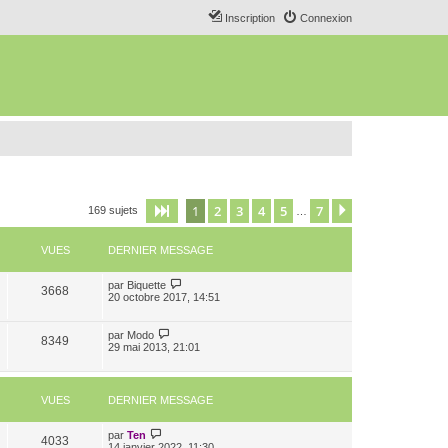
Inscription
Connexion
1
2
3
4
5
7
Page
1
sur
7
Suivant
169 sujets
…
VUES
DERNIER MESSAGE
par
Biquette
3668
20 octobre 2017, 14:51
par
Modo
8349
29 mai 2013, 21:01
VUES
DERNIER MESSAGE
par
Ten
4033
14 janvier 2022, 11:30