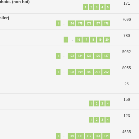
hoto. (non hot)
171
1
2
3
4
5
iler)
7096
1
174
175
176
177
178
…
780
1
16
17
18
19
20
…
5052
1
123
124
125
126
127
…
8055
1
198
199
200
201
202
…
25
156
1
2
3
4
123
1
2
3
4
4535
1
110
111
112
113
114
…