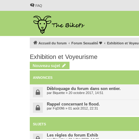
FAQ
Accueil du forum
Forum Sexualité 💗
Exhibition et Voye
Exhibition et Voyeurisme
Nouveau sujet
ANNONCES
Débloquage du forum dans son entier.
par
Biquette
»
20 octobre 2017, 14:51
Rappel concernant le flood.
par
FqD0fi6
»
01 août 2012, 22:31
SUJETS
Les règles du forum Exhib