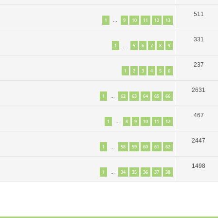
511
1
9
10
11
12
13
…
331
1
5
6
7
8
9
…
237
1
2
3
4
5
6
2631
1
62
63
64
65
66
…
467
1
8
9
10
11
12
…
2447
1
58
59
60
61
62
…
1498
1
34
35
36
37
38
…