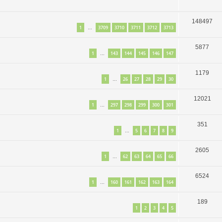
148497
1
3709
3710
3711
3712
3713
…
5877
1
143
144
145
146
147
…
1179
1
26
27
28
29
30
…
12021
1
297
298
299
300
301
…
351
1
5
6
7
8
9
…
2605
1
62
63
64
65
66
…
6524
1
160
161
162
163
164
…
189
1
2
3
4
5