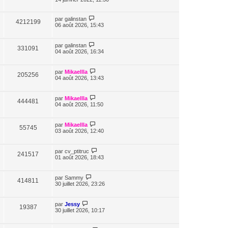
par
galinstan
4212199
06 août 2026, 15:43
par
galinstan
331091
04 août 2026, 16:34
par
Mikaellla
205256
04 août 2026, 13:43
par
Mikaellla
444481
04 août 2026, 11:50
par
Mikaellla
55745
03 août 2026, 12:40
par
cv_ptitruc
241517
01 août 2026, 18:43
par
Sammy
414811
30 juillet 2026, 23:26
par
Jessy
19387
30 juillet 2026, 10:17