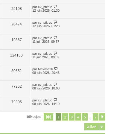
par
cv_ptitruc
25198
12 juin 2026, 01:30
par
cv_ptitruc
20474
12 juin 2026, 01:23
par
cv_ptitruc
19587
11 juin 2026, 09:37
par
cv_ptitruc
124180
11 juin 2026, 09:32
par
Maxime26
30651
08 juin 2026, 20:46
par
cv_ptitruc
77252
08 juin 2026, 18:08
par
cv_ptitruc
79305
08 juin 2026, 14:10
1
2
3
4
5
7
Page
1
sur
7
Suivant
169 sujets
…
Aller