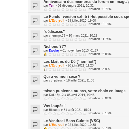
Anniversaire des membres du forum en image/p
par
Ten
»
01 décembre 2021, 10:32
Notation : 0.71%
Le Pendu, version exhib ( Hot possible sous spo
par
L'Ecureuil
»
29 juillet 2020, 19:00
Notation : 2.18%
"dédicaces"
par
cheminot63
»
10 mars 2021, 10:22
Notation : 1.74%
Nichons ???
par
Dpolar
»
01 novembre 2013, 01:27
Notation : 6.83%
Les Maîtres du Dé ("non-hot")
par
L'Ecureuil
»
20 juin 2021, 11:23
Notation : 3.9%
Qui a vu mon sexe ?
par
cv_ptitruc
»
18 juillet 2021, 11:55
toison pubienne ou pas, votre choix en image
par
DeLsEp12
»
05 avril 2014, 10:46
Notation : 0.01%
Vos loupés !
par
Biquette
»
31 août 2021, 15:21
Notation : 0.15%
Le Vendredi Sans Culotte (VSC)
par
L'Ecureuil
»
22 juillet 2020, 10:38
Notation : 9.78%