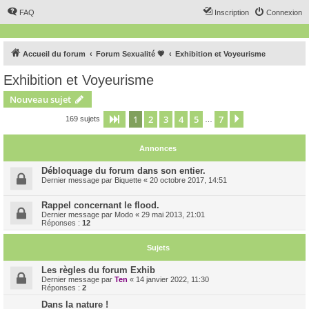
FAQ
Inscription
Connexion
Accueil du forum
Forum Sexualité 💗
Exhibition et Voyeurisme
Exhibition et Voyeurisme
Nouveau sujet
1
2
3
4
5
7
Page
1
sur
7
Suivant
169 sujets
…
Annonces
Débloquage du forum dans son entier.
Dernier message par
Biquette
«
20 octobre 2017, 14:51
Rappel concernant le flood.
Dernier message par
Modo
«
29 mai 2013, 21:01
Réponses :
12
Sujets
Les règles du forum Exhib
Dernier message par
Ten
«
14 janvier 2022, 11:30
Réponses :
2
Dans la nature !