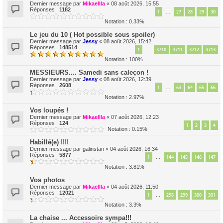
Dernier message par
Mikaellla
«
08 août 2026, 15:55
Réponses :
1182
1
27
28
29
30
…
Notation : 0.33%
Le jeu du 10 ( Hot possible sous spoiler)
Dernier message par
Jessy
«
08 août 2026, 15:42
Réponses :
148514
1
3710
3711
3712
3713
…
Notation : 100%
MESSIEURS.... Samedi sans caleçon !
Dernier message par
Jessy
«
08 août 2026, 12:39
Réponses :
2608
1
63
64
65
66
…
Notation : 2.97%
Vos loupés !
Dernier message par
Mikaellla
«
07 août 2026, 12:23
Réponses :
124
1
2
3
4
Notation : 0.15%
Habillé(e) !!!!
Dernier message par
galinstan
«
04 août 2026, 16:34
Réponses :
5877
1
144
145
146
147
…
Notation : 3.81%
Vos photos
Dernier message par
Mikaellla
«
04 août 2026, 11:50
Réponses :
12021
1
298
299
300
301
…
Notation : 3.3%
La chaise ... Accessoire sympa!!!