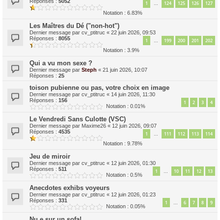
Réponses :
5052
1
124
125
126
127
…
Notation : 6.83%
Les Maîtres du Dé ("non-hot")
Dernier message par
cv_ptitruc
«
22 juin 2026, 09:53
Réponses :
8055
1
199
200
201
202
…
Notation : 3.9%
Qui a vu mon sexe ?
Dernier message par
Steph
«
21 juin 2026, 10:07
Réponses :
25
toison pubienne ou pas, votre choix en image
Dernier message par
cv_ptitruc
«
14 juin 2026, 11:30
Réponses :
156
1
2
3
4
Notation : 0.01%
Le Vendredi Sans Culotte (VSC)
Dernier message par
Maxime26
«
12 juin 2026, 09:07
Réponses :
4535
1
111
112
113
114
…
Notation : 9.78%
Jeu de miroir
Dernier message par
cv_ptitruc
«
12 juin 2026, 01:30
Réponses :
511
1
10
11
12
13
…
Notation : 0.5%
Anecdotes exhibs voyeurs
Dernier message par
cv_ptitruc
«
12 juin 2026, 01:23
Réponses :
331
1
6
7
8
9
…
Notation : 0.05%
Nu.e sur un sofa!