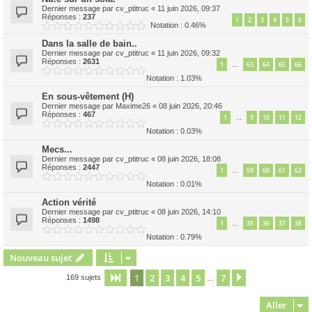
Dernier message par
cv_ptitruc
«
11 juin 2026, 09:37
Réponses :
237
1
2
3
4
5
6
Notation : 0.46%
Dans la salle de bain..
Dernier message par
cv_ptitruc
«
11 juin 2026, 09:32
Réponses :
2631
1
63
64
65
66
…
Notation : 1.03%
En sous-vêtement (H)
Dernier message par
Maxime26
«
08 juin 2026, 20:46
Réponses :
467
1
9
10
11
12
…
Notation : 0.03%
Mecs...
Dernier message par
cv_ptitruc
«
08 juin 2026, 18:08
Réponses :
2447
1
59
60
61
62
…
Notation : 0.01%
Action vérité
Dernier message par
cv_ptitruc
«
08 juin 2026, 14:10
Réponses :
1498
1
35
36
37
38
…
Notation : 0.79%
Nouveau sujet
1
2
3
4
5
7
Page
1
sur
7
Suivant
169 sujets
…
Aller