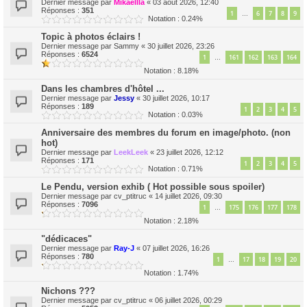
Dernier message par
Mikaellla
«
03 août 2026, 12:40
Réponses :
351
1
6
7
8
9
…
Notation : 0.24%
Topic à photos éclairs !
Dernier message par
Sammy
«
30 juillet 2026, 23:26
Réponses :
6524
1
161
162
163
164
…
Notation : 8.18%
Dans les chambres d'hôtel ...
Dernier message par
Jessy
«
30 juillet 2026, 10:17
Réponses :
189
1
2
3
4
5
Notation : 0.03%
Anniversaire des membres du forum en image/photo. (non
hot)
Dernier message par
LeekLeek
«
23 juillet 2026, 12:12
Réponses :
171
1
2
3
4
5
Notation : 0.71%
Le Pendu, version exhib ( Hot possible sous spoiler)
Dernier message par
cv_ptitruc
«
14 juillet 2026, 09:30
Réponses :
7096
1
175
176
177
178
…
Notation : 2.18%
"dédicaces"
Dernier message par
Ray-J
«
07 juillet 2026, 16:26
Réponses :
780
1
17
18
19
20
…
Notation : 1.74%
Nichons ???
Dernier message par
cv_ptitruc
«
06 juillet 2026, 00:29