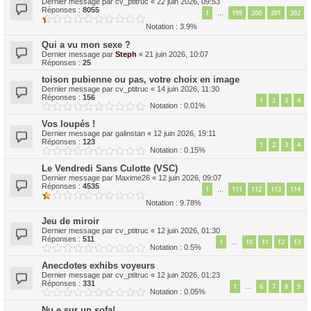
Dernier message par
cv_ptitruc
«
22 juin 2026, 09:53
Réponses :
8055
1
199
200
201
202
…
Notation : 3.9%
Qui a vu mon sexe ?
Dernier message par
Steph
«
21 juin 2026, 10:07
Réponses :
25
toison pubienne ou pas, votre choix en image
Dernier message par
cv_ptitruc
«
14 juin 2026, 11:30
Réponses :
156
1
2
3
4
Notation : 0.01%
Vos loupés !
Dernier message par
galinstan
«
12 juin 2026, 19:11
Réponses :
123
1
2
3
4
Notation : 0.15%
Le Vendredi Sans Culotte (VSC)
Dernier message par
Maxime26
«
12 juin 2026, 09:07
Réponses :
4535
1
111
112
113
114
…
Notation : 9.78%
Jeu de miroir
Dernier message par
cv_ptitruc
«
12 juin 2026, 01:30
Réponses :
511
1
10
11
12
13
…
Notation : 0.5%
Anecdotes exhibs voyeurs
Dernier message par
cv_ptitruc
«
12 juin 2026, 01:23
Réponses :
331
1
6
7
8
9
…
Notation : 0.05%
Nu.e sur un sofa!