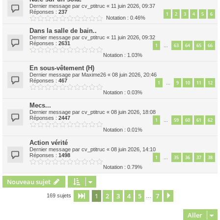
Dernier message par
cv_ptitruc
«
11 juin 2026, 09:37
Réponses :
237
1
2
3
4
5
6
Notation : 0.46%
Dans la salle de bain..
Dernier message par
cv_ptitruc
«
11 juin 2026, 09:32
Réponses :
2631
1
63
64
65
66
…
Notation : 1.03%
En sous-vêtement (H)
Dernier message par
Maxime26
«
08 juin 2026, 20:46
Réponses :
467
1
9
10
11
12
…
Notation : 0.03%
Mecs...
Dernier message par
cv_ptitruc
«
08 juin 2026, 18:08
Réponses :
2447
1
59
60
61
62
…
Notation : 0.01%
Action vérité
Dernier message par
cv_ptitruc
«
08 juin 2026, 14:10
Réponses :
1498
1
35
36
37
38
…
Notation : 0.79%
Nouveau sujet
1
2
3
4
5
7
Page
1
sur
7
Suivant
169 sujets
…
Aller