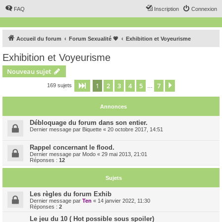
FAQ
Inscription
Connexion
Accueil du forum
Forum Sexualité 💗
Exhibition et Voyeurisme
Exhibition et Voyeurisme
Nouveau sujet
1
2
3
4
5
7
Page
1
sur
7
Suivant
169 sujets
…
Annonces
Débloquage du forum dans son entier.
Dernier message par
Biquette
«
20 octobre 2017, 14:51
Rappel concernant le flood.
Dernier message par
Modo
«
29 mai 2013, 21:01
Réponses :
12
Sujets
Les règles du forum Exhib
Dernier message par
Ten
«
14 janvier 2022, 11:30
Réponses :
2
Le jeu du 10 ( Hot possible sous spoiler)