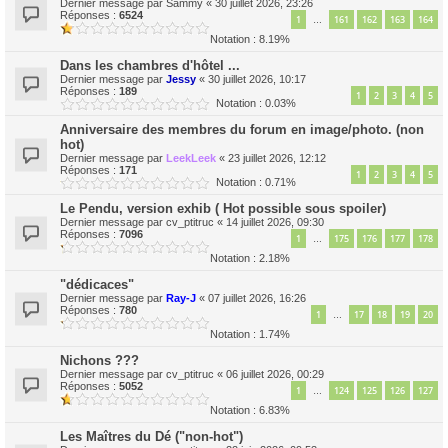
Dernier message par
Sammy
«
30 juillet 2026, 23:26
Réponses :
6524
1
161
162
163
164
…
Notation : 8.19%
Dans les chambres d'hôtel ...
Dernier message par
Jessy
«
30 juillet 2026, 10:17
Réponses :
189
1
2
3
4
5
Notation : 0.03%
Anniversaire des membres du forum en image/photo. (non
hot)
Dernier message par
LeekLeek
«
23 juillet 2026, 12:12
Réponses :
171
1
2
3
4
5
Notation : 0.71%
Le Pendu, version exhib ( Hot possible sous spoiler)
Dernier message par
cv_ptitruc
«
14 juillet 2026, 09:30
Réponses :
7096
1
175
176
177
178
…
Notation : 2.18%
"dédicaces"
Dernier message par
Ray-J
«
07 juillet 2026, 16:26
Réponses :
780
1
17
18
19
20
…
Notation : 1.74%
Nichons ???
Dernier message par
cv_ptitruc
«
06 juillet 2026, 00:29
Réponses :
5052
1
124
125
126
127
…
Notation : 6.83%
Les Maîtres du Dé ("non-hot")