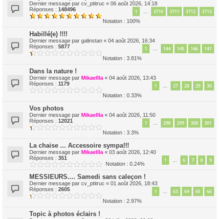
Dernier message par
cv_ptitruc
«
06 août 2026, 14:18
Réponses :
148496
1
3710
3711
3712
3713
…
Notation : 100%
Habillé(e) !!!!
Dernier message par
galinstan
«
04 août 2026, 16:34
Réponses :
5877
1
144
145
146
147
…
Notation : 3.81%
Dans la nature !
Dernier message par
Mikaellla
«
04 août 2026, 13:43
Réponses :
1179
1
27
28
29
30
…
Notation : 0.33%
Vos photos
Dernier message par
Mikaellla
«
04 août 2026, 11:50
Réponses :
12021
1
298
299
300
301
…
Notation : 3.3%
La chaise ... Accessoire sympa!!!
Dernier message par
Mikaellla
«
03 août 2026, 12:40
Réponses :
351
1
6
7
8
9
…
Notation : 0.24%
MESSIEURS.... Samedi sans caleçon !
Dernier message par
cv_ptitruc
«
01 août 2026, 18:43
Réponses :
2605
1
63
64
65
66
…
Notation : 2.97%
Topic à photos éclairs !