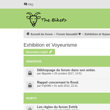
FAQ
Accueil du forum
Forum Sexualité 💗
Exhibition et Voye
Exhibition et Voyeurisme
Nouveau sujet
ANNONCES
Débloquage du forum dans son entier.
par
Biquette
»
20 octobre 2017, 14:51
Rappel concernant le flood.
par
FqD0fi6
»
01 août 2012, 22:31
SUJETS
Les règles du forum Exhib