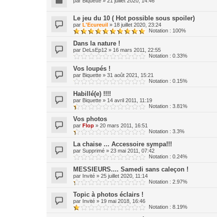
par
Biquette
»
21 juillet 2020, 14:46
Le jeu du 10 ( Hot possible sous spoiler)
par
L'Ecureuil
»
18 juillet 2020, 23:24
Notation : 100%
Dans la nature !
par
DeLsEp12
»
16 mars 2011, 22:55
Notation : 0.33%
Vos loupés !
par
Biquette
»
31 août 2021, 15:21
Notation : 0.15%
Habillé(e) !!!!
par
Biquette
»
14 avril 2011, 11:19
Notation : 3.81%
Vos photos
par
Flop
»
20 mars 2011, 16:51
Notation : 3.3%
La chaise ... Accessoire sympa!!!
par
Supprimé
»
23 mai 2011, 07:42
Notation : 0.24%
MESSIEURS.... Samedi sans caleçon !
par
Invité
»
25 juillet 2020, 11:14
Notation : 2.97%
Topic à photos éclairs !
par
Invité
»
19 mai 2018, 16:46
Notation : 8.19%