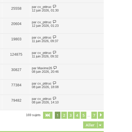
par
cv_ptitruc
25558
12 juin 2026, 01:30
par
cv_ptitruc
20604
12 juin 2026, 01:23
par
cv_ptitruc
19803
11 juin 2026, 09:37
par
cv_ptitruc
124875
11 juin 2026, 09:32
par
Maxime26
30827
08 juin 2026, 20:46
par
cv_ptitruc
77384
08 juin 2026, 18:08
par
cv_ptitruc
79482
08 juin 2026, 14:10
1
2
3
4
5
7
Page
1
sur
7
Suivant
169 sujets
…
Aller