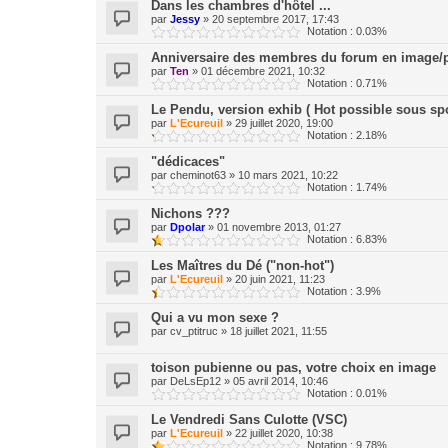
Dans les chambres d'hôtel ...
par
Jessy
»
20 septembre 2017, 17:43
Notation : 0.03%
Anniversaire des membres du forum en image/p
par
Ten
»
01 décembre 2021, 10:32
Notation : 0.71%
Le Pendu, version exhib ( Hot possible sous spo
par
L'Ecureuil
»
29 juillet 2020, 19:00
Notation : 2.18%
"dédicaces"
par
cheminot63
»
10 mars 2021, 10:22
Notation : 1.74%
Nichons ???
par
Dpolar
»
01 novembre 2013, 01:27
Notation : 6.83%
Les Maîtres du Dé ("non-hot")
par
L'Ecureuil
»
20 juin 2021, 11:23
Notation : 3.9%
Qui a vu mon sexe ?
par
cv_ptitruc
»
18 juillet 2021, 11:55
toison pubienne ou pas, votre choix en image
par
DeLsEp12
»
05 avril 2014, 10:46
Notation : 0.01%
Le Vendredi Sans Culotte (VSC)
par
L'Ecureuil
»
22 juillet 2020, 10:38
Notation : 9.78%