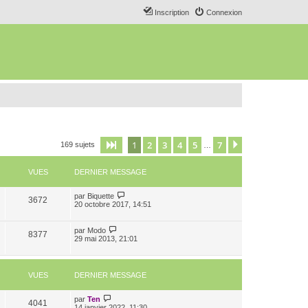
Inscription
Connexion
1
2
3
4
5
7
Page
1
sur
7
Suivant
169 sujets
…
VUES
DERNIER MESSAGE
par
Biquette
3672
20 octobre 2017, 14:51
par
Modo
8377
29 mai 2013, 21:01
VUES
DERNIER MESSAGE
par
Ten
4041
14 janvier 2022, 11:30