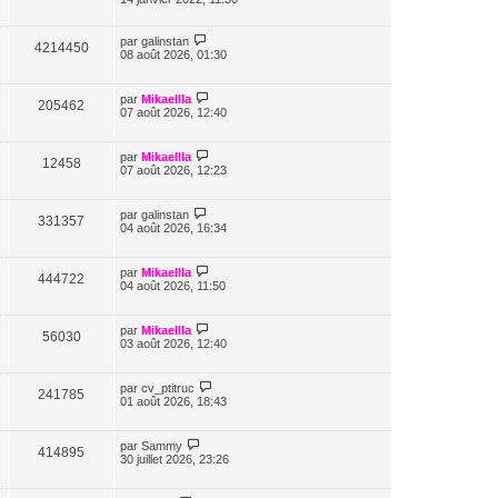
par
galinstan
4214450
08 août 2026, 01:30
par
Mikaellla
205462
07 août 2026, 12:40
par
Mikaellla
12458
07 août 2026, 12:23
par
galinstan
331357
04 août 2026, 16:34
par
Mikaellla
444722
04 août 2026, 11:50
par
Mikaellla
56030
03 août 2026, 12:40
par
cv_ptitruc
241785
01 août 2026, 18:43
par
Sammy
414895
30 juillet 2026, 23:26