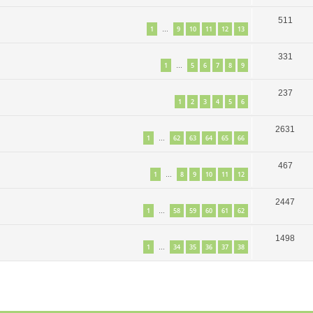
511
1
9
10
11
12
13
…
331
1
5
6
7
8
9
…
237
1
2
3
4
5
6
2631
1
62
63
64
65
66
…
467
1
8
9
10
11
12
…
2447
1
58
59
60
61
62
…
1498
1
34
35
36
37
38
…