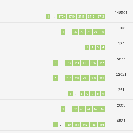
148504
1
3709
3710
3711
3712
3713
…
1180
1
26
27
28
29
30
…
124
1
2
3
4
5877
1
143
144
145
146
147
…
12021
1
297
298
299
300
301
…
351
1
5
6
7
8
9
…
2605
1
62
63
64
65
66
…
6524
1
160
161
162
163
164
…