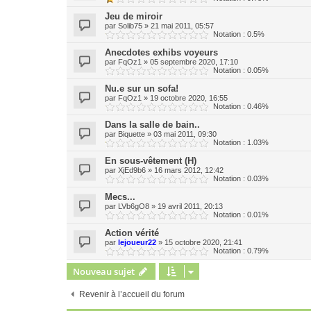
Jeu de miroir
par
Solib75
»
21 mai 2011, 05:57
Notation : 0.5%
Anecdotes exhibs voyeurs
par
FqOz1
»
05 septembre 2020, 17:10
Notation : 0.05%
Nu.e sur un sofa!
par
FqOz1
»
19 octobre 2020, 16:55
Notation : 0.46%
Dans la salle de bain..
par
Biquette
»
03 mai 2011, 09:30
Notation : 1.03%
En sous-vêtement (H)
par
XjEd9b6
»
16 mars 2012, 12:42
Notation : 0.03%
Mecs...
par
LVb6gO8
»
19 avril 2011, 20:13
Notation : 0.01%
Action vérité
par
lejoueur22
»
15 octobre 2020, 21:41
Notation : 0.79%
Nouveau sujet
Revenir à l’accueil du forum