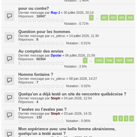
Notation : 1.46%
pour ou contre?
Dernier message par
Ray-J
«
30 juillet 2026, 20:14
Réponses :
16947
1
421
422
423
424
…
Notation : 0.71%
Question pour les hommes
Dernier message par
cv_ptitruc
«
14 juillet 2026, 11:30
Réponses :
8
Notation : 0.01%
Au comptoir des envies
Dernier message par
Dpolar
«
06 juillet 2026, 21:56
Réponses :
60304
1
1505
1506
1507
1508
…
Notation : 2.6%
Homme fontaine ?
Dernier message par
cv_ptitruc
«
08 juin 2026, 14:27
Réponses :
7
Notation : 0.02%
Quelqu'un a déjà testé un site de rencontre québécoise ?
Dernier message par
Steph
«
04 juin 2026, 12:54
Réponses :
4
T'avales ou t'avales pas ?
Dernier message par
Steph
«
03 juin 2026, 14:31
Réponses :
132
1
2
3
4
Notation : 0.06%
Mon expérience avec une belle femme ukrainienne,
quelqu'un a testé aussi ?