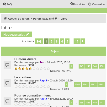
FAQ
Inscription
Connexion
Accueil du forum
Forum Sexualité 💗
Libre
Libre
Nouveau sujet
1
2
3
4
5
17
Page
1
sur
17
Suivant
417 sujets
…
Sujets
Humour divers
Dernier message par
Ten
«
09 août 2026, 15:10
Réponses :
9994
1
247
248
249
250
…
Notation : 46.14%
Le vrai/faux
Dernier message par
Ray-J
«
03 août 2026, 16:39
Réponses :
54497
1
1360
1361
1362
1363
…
Notation : 1.28%
Pour se connaitre mieux...
Dernier message par
Ray-J
«
30 juillet 2026, 20:17
Réponses :
17617
1
438
439
440
441
…