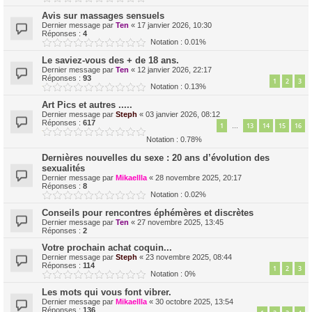
Avis sur massages sensuels
Dernier message par
Ten
«
17 janvier 2026, 10:30
Réponses :
4
Notation : 0.01%
Le saviez-vous des + de 18 ans.
Dernier message par
Ten
«
12 janvier 2026, 22:17
Réponses :
93
1
2
3
Notation : 0.13%
Art Pics et autres .....
Dernier message par
Steph
«
03 janvier 2026, 08:12
Réponses :
617
1
13
14
15
16
…
Notation : 0.78%
Dernières nouvelles du sexe : 20 ans d’évolution des
sexualités
Dernier message par
Mikaellla
«
28 novembre 2025, 20:17
Réponses :
8
Notation : 0.02%
Conseils pour rencontres éphémères et discrètes
Dernier message par
Ten
«
27 novembre 2025, 13:45
Réponses :
2
Votre prochain achat coquin...
Dernier message par
Steph
«
23 novembre 2025, 08:44
Réponses :
114
1
2
3
Notation : 0%
Les mots qui vous font vibrer.
Dernier message par
Mikaellla
«
30 octobre 2025, 13:54
Réponses :
136