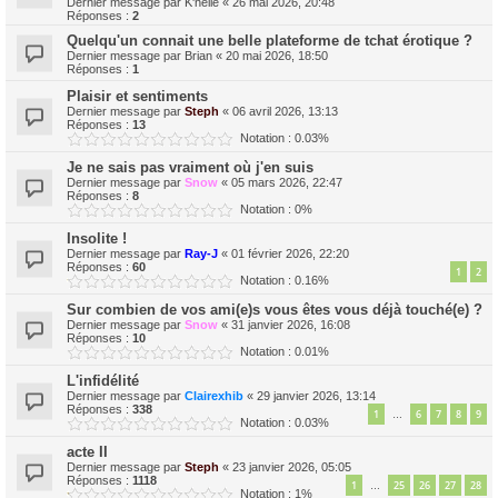
Dernier message par
K'nelle
«
26 mai 2026, 20:48
Réponses :
2
Quelqu'un connait une belle plateforme de tchat érotique ?
Dernier message par
Brian
«
20 mai 2026, 18:50
Réponses :
1
Plaisir et sentiments
Dernier message par
Steph
«
06 avril 2026, 13:13
Réponses :
13
Notation : 0.03%
Je ne sais pas vraiment où j'en suis
Dernier message par
Snow
«
05 mars 2026, 22:47
Réponses :
8
Notation : 0%
Insolite !
Dernier message par
Ray-J
«
01 février 2026, 22:20
Réponses :
60
1
2
Notation : 0.16%
Sur combien de vos ami(e)s vous êtes vous déjà touché(e) ?
Dernier message par
Snow
«
31 janvier 2026, 16:08
Réponses :
10
Notation : 0.01%
L'infidélité
Dernier message par
Clairexhib
«
29 janvier 2026, 13:14
Réponses :
338
1
6
7
8
9
…
Notation : 0.03%
acte II
Dernier message par
Steph
«
23 janvier 2026, 05:05
Réponses :
1118
1
25
26
27
28
…
Notation : 1%