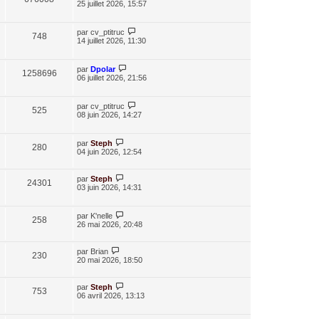
25 juillet 2026, 15:57
par
cv_ptitruc
748
14 juillet 2026, 11:30
par
Dpolar
1258696
06 juillet 2026, 21:56
par
cv_ptitruc
525
08 juin 2026, 14:27
par
Steph
280
04 juin 2026, 12:54
par
Steph
24301
03 juin 2026, 14:31
par
K'nelle
258
26 mai 2026, 20:48
par
Brian
230
20 mai 2026, 18:50
par
Steph
753
06 avril 2026, 13:13