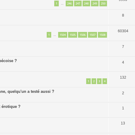
1
246
247
248
249
250
…
8
60304
1
1504
1505
1506
1507
1508
…
7
bécoise ?
4
132
1
2
3
4
e, quelqu'un a testé aussi ?
2
 érotique ?
1
13