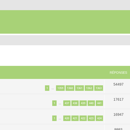
RÉPONSES
54497
1
1359
1360
1361
1362
1363
…
17617
1
437
438
439
440
441
…
16947
1
420
421
422
423
424
…
9993