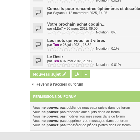
Notation : 0.02%
Conseils pour rencontres éphémères et discrèt
par
Sayana
»
12 novembre 2025, 14:25
Votre prochain achat coquin...
par
cLEg7
»
30 mars 2011, 09:00
Notation : 0%
Les mots qui vous font vibrer.
par
Ten
»
28 juin 2021, 18:32
Notation : 0.1%
Le Désir
par
Ten
»
07 mai 2018, 21:03
Notation : 0.01%
Nouveau sujet
Revenir à l’accueil du forum
PERMISSIONS DU FORUM
Vous
ne pouvez pas
publier de nouveaux sujets dans ce forum
Vous
ne pouvez pas
répondre aux sujets dans ce forum
Vous
ne pouvez pas
modifier vos messages dans ce forum
Vous
ne pouvez pas
supprimer vos messages dans ce forum
Vous
ne pouvez pas
transférer de pièces jointes dans ce forum