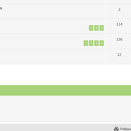
es
2
114
1
2
3
136
1
2
3
4
12
Politiqu