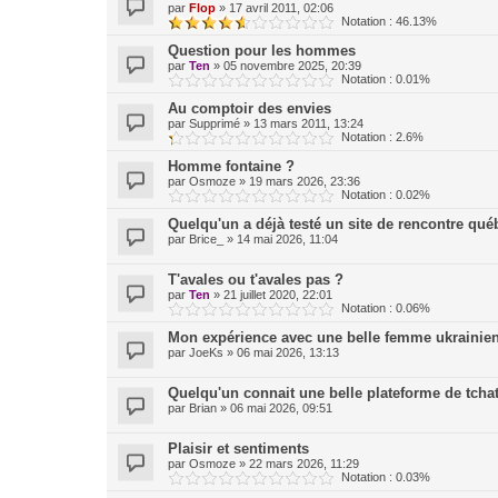
par
Flop
»
17 avril 2011, 02:06
Notation : 46.13%
Question pour les hommes
par
Ten
»
05 novembre 2025, 20:39
Notation : 0.01%
Au comptoir des envies
par
Supprimé
»
13 mars 2011, 13:24
Notation : 2.6%
Homme fontaine ?
par
Osmoze
»
19 mars 2026, 23:36
Notation : 0.02%
Quelqu'un a déjà testé un site de rencontre qué
par
Brice_
»
14 mai 2026, 11:04
T'avales ou t'avales pas ?
par
Ten
»
21 juillet 2020, 22:01
Notation : 0.06%
Mon expérience avec une belle femme ukrainienn
par
JoeKs
»
06 mai 2026, 13:13
Quelqu'un connait une belle plateforme de tchat
par
Brian
»
06 mai 2026, 09:51
Plaisir et sentiments
par
Osmoze
»
22 mars 2026, 11:29
Notation : 0.03%