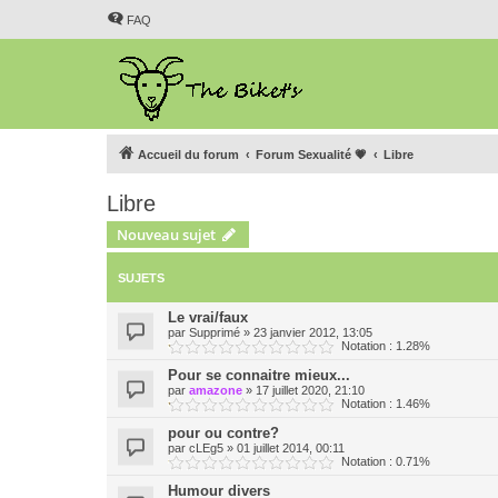
FAQ
Accueil du forum
Forum Sexualité 💗
Libre
Libre
Nouveau sujet
SUJETS
Le vrai/faux
par
Supprimé
»
23 janvier 2012, 13:05
Notation : 1.28%
Pour se connaitre mieux...
par
amazone
»
17 juillet 2020, 21:10
Notation : 1.46%
pour ou contre?
par
cLEg5
»
01 juillet 2014, 00:11
Notation : 0.71%
Humour divers