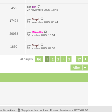
par
Ten
456
27 novembre 2025, 13:45
par
Steph
17424
23 novembre 2025, 08:44
par
Mikaellla
20058
30 octobre 2025, 13:54
par
Steph
1830
28 octobre 2025, 09:36
1
2
3
4
5
17
Page
1
sur
17
Suivant
417 sujets
…
Aller
es & cookies
Supprimer les cookies
Fuseau horaire sur
UTC+02:00