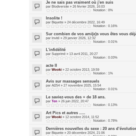
Je ne sais pas vraiment où j'en suis
par
BIodiversite
»
26 février 2026, 16:03
Notation : 0%
Insolite !
par
Biquette
»
24 décembre 2022, 16:49
Notation : 0.16%
Sur combien de vos ami(e)s vous êtes vous déjà
par
Invité
»
29 janvier 2026, 12:32
Notation : 0.01%
L'infidélité
par
Supprimé
»
13 avril 2011, 20:27
Notation : 0.03%
acte II
par
Wooki
»
22 octobre 2013, 19:59
Notation : 1%
Avis sur massages sensuels
par
Al254
»
27 novembre 2025, 15:54
Notation : 0.01%
Le saviez-vous des + de 18 ans.
par
Ten
»
26 juin 2022, 20:47
Notation : 0.13%
Art Pics et autres .....
par
Wooki
»
12 octobre 2014, 11:52
Notation : 0.78%
Dernières nouvelles du sexe : 20 ans d’évolutio
par
Biquette
»
20 décembre 2024, 21:06