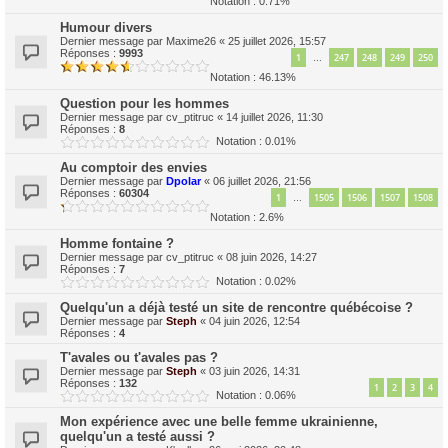
Notation : 0.71%
Humour divers
Dernier message par
Maxime26
«
25 juillet 2026, 15:57
Réponses :
9993
1
247
248
249
250
…
Notation : 46.13%
Question pour les hommes
Dernier message par
cv_ptitruc
«
14 juillet 2026, 11:30
Réponses :
8
Notation : 0.01%
Au comptoir des envies
Dernier message par
Dpolar
«
06 juillet 2026, 21:56
Réponses :
60304
1
1505
1506
1507
1508
…
Notation : 2.6%
Homme fontaine ?
Dernier message par
cv_ptitruc
«
08 juin 2026, 14:27
Réponses :
7
Notation : 0.02%
Quelqu'un a déjà testé un site de rencontre québécoise ?
Dernier message par
Steph
«
04 juin 2026, 12:54
Réponses :
4
T'avales ou t'avales pas ?
Dernier message par
Steph
«
03 juin 2026, 14:31
Réponses :
132
1
2
3
4
Notation : 0.06%
Mon expérience avec une belle femme ukrainienne,
quelqu'un a testé aussi ?