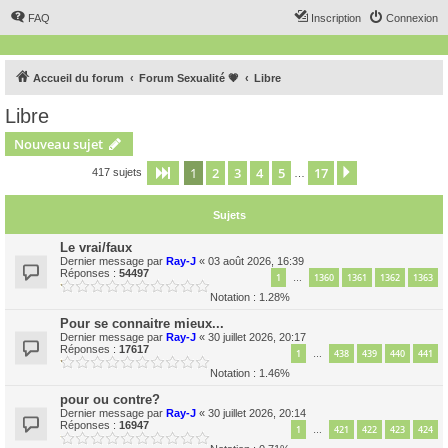
FAQ
Inscription
Connexion
Accueil du forum
Forum Sexualité 💗
Libre
Libre
Nouveau sujet
1
2
3
4
5
17
Page
1
sur
17
Suivant
417 sujets
…
Sujets
Le vrai/faux
Dernier message par
Ray-J
«
03 août 2026, 16:39
Réponses :
54497
1
1360
1361
1362
1363
…
Notation : 1.28%
Pour se connaitre mieux...
Dernier message par
Ray-J
«
30 juillet 2026, 20:17
Réponses :
17617
1
438
439
440
441
…
Notation : 1.46%
pour ou contre?
Dernier message par
Ray-J
«
30 juillet 2026, 20:14
Réponses :
16947
1
421
422
423
424
…