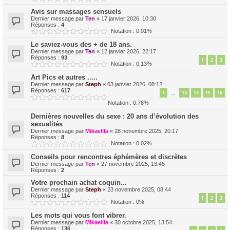
Avis sur massages sensuels
Dernier message par
Ten
«
17 janvier 2026, 10:30
Réponses :
4
Notation : 0.01%
Le saviez-vous des + de 18 ans.
Dernier message par
Ten
«
12 janvier 2026, 22:17
Réponses :
93
1
2
3
Notation : 0.13%
Art Pics et autres .....
Dernier message par
Steph
«
03 janvier 2026, 08:12
Réponses :
617
1
13
14
15
16
…
Notation : 0.78%
Dernières nouvelles du sexe : 20 ans d’évolution des
sexualités
Dernier message par
Mikaellla
«
28 novembre 2025, 20:17
Réponses :
8
Notation : 0.02%
Conseils pour rencontres éphémères et discrètes
Dernier message par
Ten
«
27 novembre 2025, 13:45
Réponses :
2
Votre prochain achat coquin...
Dernier message par
Steph
«
23 novembre 2025, 08:44
Réponses :
114
1
2
3
Notation : 0%
Les mots qui vous font vibrer.
Dernier message par
Mikaellla
«
30 octobre 2025, 13:54
Réponses :
136