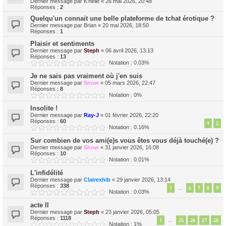
Dernier message par
K'nelle
«
26 mai 2026, 20:48
Réponses :
2
Quelqu'un connait une belle plateforme de tchat érotique ?
Dernier message par
Brian
«
20 mai 2026, 18:50
Réponses :
1
Plaisir et sentiments
Dernier message par
Steph
«
06 avril 2026, 13:13
Réponses :
13
Notation : 0.03%
Je ne sais pas vraiment où j'en suis
Dernier message par
Snow
«
05 mars 2026, 22:47
Réponses :
8
Notation : 0%
Insolite !
Dernier message par
Ray-J
«
01 février 2026, 22:20
Réponses :
60
1
2
Notation : 0.16%
Sur combien de vos ami(e)s vous êtes vous déjà touché(e) ?
Dernier message par
Snow
«
31 janvier 2026, 16:08
Réponses :
10
Notation : 0.01%
L'infidélité
Dernier message par
Clairexhib
«
29 janvier 2026, 13:14
Réponses :
338
1
6
7
8
9
…
Notation : 0.03%
acte II
Dernier message par
Steph
«
23 janvier 2026, 05:05
Réponses :
1118
1
25
26
27
28
…
Notation : 1%