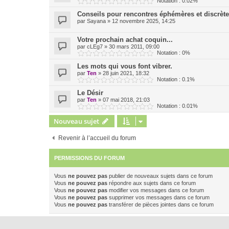
Notation : 0.02%
Conseils pour rencontres éphémères et discrèt
par
Sayana
»
12 novembre 2025, 14:25
Votre prochain achat coquin...
par
cLEg7
»
30 mars 2011, 09:00
Notation : 0%
Les mots qui vous font vibrer.
par
Ten
»
28 juin 2021, 18:32
Notation : 0.1%
Le Désir
par
Ten
»
07 mai 2018, 21:03
Notation : 0.01%
Nouveau sujet
Revenir à l’accueil du forum
PERMISSIONS DU FORUM
Vous
ne pouvez pas
publier de nouveaux sujets dans ce forum
Vous
ne pouvez pas
répondre aux sujets dans ce forum
Vous
ne pouvez pas
modifier vos messages dans ce forum
Vous
ne pouvez pas
supprimer vos messages dans ce forum
Vous
ne pouvez pas
transférer de pièces jointes dans ce forum