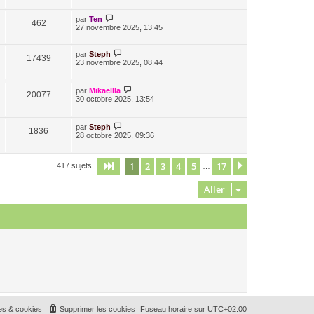
par
Ten
462
27 novembre 2025, 13:45
par
Steph
17439
23 novembre 2025, 08:44
par
Mikaellla
20077
30 octobre 2025, 13:54
par
Steph
1836
28 octobre 2025, 09:36
1
2
3
4
5
17
Page
1
sur
17
Suivant
417 sujets
…
Aller
es & cookies
Supprimer les cookies
Fuseau horaire sur
UTC+02:00