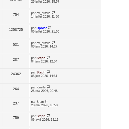
25 juillet 2026, 15:57
par
cv_ptitruc
754
14 juillet 2026, 11:30
par
Dpolar
1258725
06 juillet 2026, 21:56
par
cv_ptitruc
531
08 juin 2026, 14:27
par
Steph
287
04 juin 2026, 12:54
par
Steph
24362
03 juin 2026, 14:31
par
K'nelle
264
26 mai 2026, 20:48
par
Brian
237
20 mai 2026, 18:50
par
Steph
759
06 avril 2026, 13:13