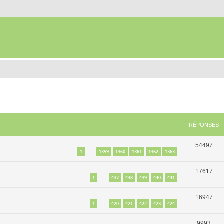
RÉPONSES
54497
1
1359
1360
1361
1362
1363
…
17617
1
437
438
439
440
441
…
16947
1
420
421
422
423
424
…
9993