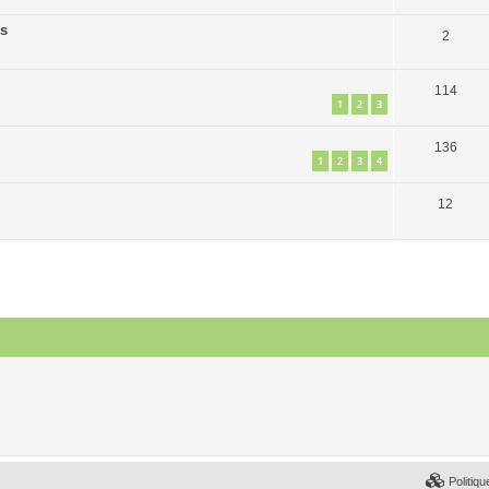
es
2
114
1
2
3
136
1
2
3
4
12
Politiqu