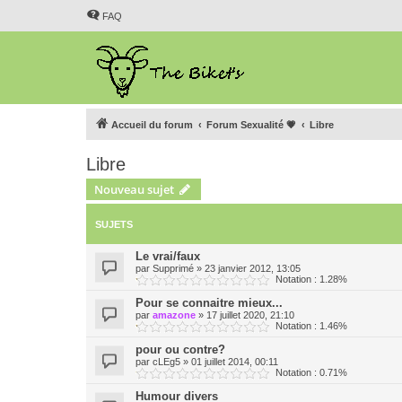
FAQ
Accueil du forum
Forum Sexualité 💗
Libre
Libre
Nouveau sujet
SUJETS
Le vrai/faux
par
Supprimé
»
23 janvier 2012, 13:05
Notation : 1.28%
Pour se connaitre mieux...
par
amazone
»
17 juillet 2020, 21:10
Notation : 1.46%
pour ou contre?
par
cLEg5
»
01 juillet 2014, 00:11
Notation : 0.71%
Humour divers