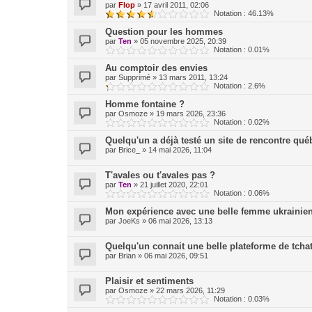
par
Flop
»
17 avril 2011, 02:06
Notation : 46.13%
Question pour les hommes
par
Ten
»
05 novembre 2025, 20:39
Notation : 0.01%
Au comptoir des envies
par
Supprimé
»
13 mars 2011, 13:24
Notation : 2.6%
Homme fontaine ?
par
Osmoze
»
19 mars 2026, 23:36
Notation : 0.02%
Quelqu'un a déjà testé un site de rencontre qué
par
Brice_
»
14 mai 2026, 11:04
T'avales ou t'avales pas ?
par
Ten
»
21 juillet 2020, 22:01
Notation : 0.06%
Mon expérience avec une belle femme ukrainienn
par
JoeKs
»
06 mai 2026, 13:13
Quelqu'un connait une belle plateforme de tchat
par
Brian
»
06 mai 2026, 09:51
Plaisir et sentiments
par
Osmoze
»
22 mars 2026, 11:29
Notation : 0.03%