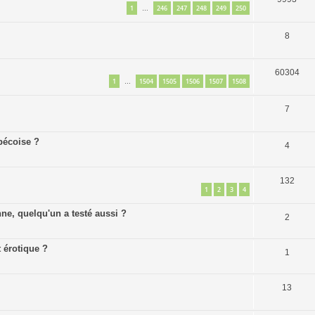
1
246
247
248
249
250
…
8
60304
1
1504
1505
1506
1507
1508
…
7
bécoise ?
4
132
1
2
3
4
e, quelqu'un a testé aussi ?
2
 érotique ?
1
13