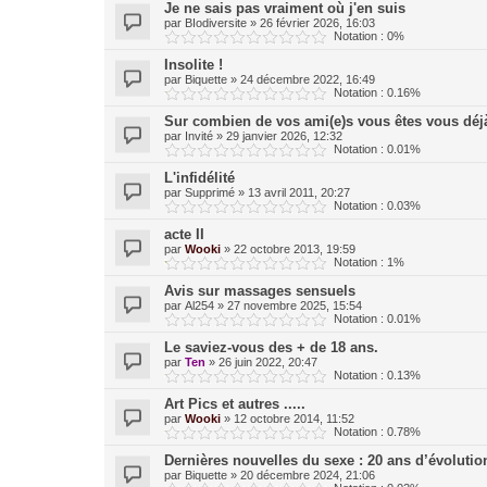
Je ne sais pas vraiment où j'en suis
par
BIodiversite
»
26 février 2026, 16:03
Notation : 0%
Insolite !
par
Biquette
»
24 décembre 2022, 16:49
Notation : 0.16%
Sur combien de vos ami(e)s vous êtes vous déjà
par
Invité
»
29 janvier 2026, 12:32
Notation : 0.01%
L'infidélité
par
Supprimé
»
13 avril 2011, 20:27
Notation : 0.03%
acte II
par
Wooki
»
22 octobre 2013, 19:59
Notation : 1%
Avis sur massages sensuels
par
Al254
»
27 novembre 2025, 15:54
Notation : 0.01%
Le saviez-vous des + de 18 ans.
par
Ten
»
26 juin 2022, 20:47
Notation : 0.13%
Art Pics et autres .....
par
Wooki
»
12 octobre 2014, 11:52
Notation : 0.78%
Dernières nouvelles du sexe : 20 ans d’évolutio
par
Biquette
»
20 décembre 2024, 21:06