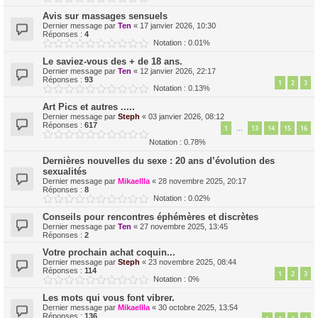
Avis sur massages sensuels
Dernier message par
Ten
«
17 janvier 2026, 10:30
Réponses :
4
Notation : 0.01%
Le saviez-vous des + de 18 ans.
Dernier message par
Ten
«
12 janvier 2026, 22:17
Réponses :
93
1
2
3
Notation : 0.13%
Art Pics et autres .....
Dernier message par
Steph
«
03 janvier 2026, 08:12
Réponses :
617
1
13
14
15
16
…
Notation : 0.78%
Dernières nouvelles du sexe : 20 ans d’évolution des
sexualités
Dernier message par
Mikaellla
«
28 novembre 2025, 20:17
Réponses :
8
Notation : 0.02%
Conseils pour rencontres éphémères et discrètes
Dernier message par
Ten
«
27 novembre 2025, 13:45
Réponses :
2
Votre prochain achat coquin...
Dernier message par
Steph
«
23 novembre 2025, 08:44
Réponses :
114
1
2
3
Notation : 0%
Les mots qui vous font vibrer.
Dernier message par
Mikaellla
«
30 octobre 2025, 13:54
Réponses :
136