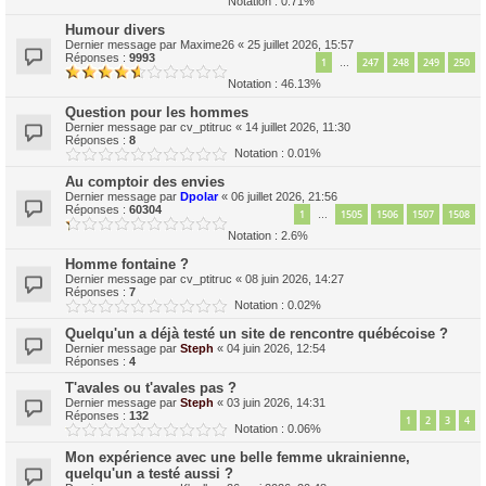
Notation : 0.71%
Humour divers
Dernier message par
Maxime26
«
25 juillet 2026, 15:57
Réponses :
9993
1
247
248
249
250
…
Notation : 46.13%
Question pour les hommes
Dernier message par
cv_ptitruc
«
14 juillet 2026, 11:30
Réponses :
8
Notation : 0.01%
Au comptoir des envies
Dernier message par
Dpolar
«
06 juillet 2026, 21:56
Réponses :
60304
1
1505
1506
1507
1508
…
Notation : 2.6%
Homme fontaine ?
Dernier message par
cv_ptitruc
«
08 juin 2026, 14:27
Réponses :
7
Notation : 0.02%
Quelqu'un a déjà testé un site de rencontre québécoise ?
Dernier message par
Steph
«
04 juin 2026, 12:54
Réponses :
4
T'avales ou t'avales pas ?
Dernier message par
Steph
«
03 juin 2026, 14:31
Réponses :
132
1
2
3
4
Notation : 0.06%
Mon expérience avec une belle femme ukrainienne,
quelqu'un a testé aussi ?