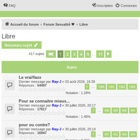
FAQ
Inscription
Connexion
Accueil du forum
Forum Sexualité 💗
Libre
Libre
Nouveau sujet
1
2
3
4
5
17
Page
1
sur
17
Suivant
417 sujets
…
Sujets
Le vrai/faux
Dernier message par
Ray-J
«
03 août 2026, 16:39
Réponses :
54497
1
1360
1361
1362
1363
…
Notation : 1.28%
Pour se connaitre mieux...
Dernier message par
Ray-J
«
30 juillet 2026, 20:17
Réponses :
17617
1
438
439
440
441
…
Notation : 1.46%
pour ou contre?
Dernier message par
Ray-J
«
30 juillet 2026, 20:14
Réponses :
16947
1
421
422
423
424
…