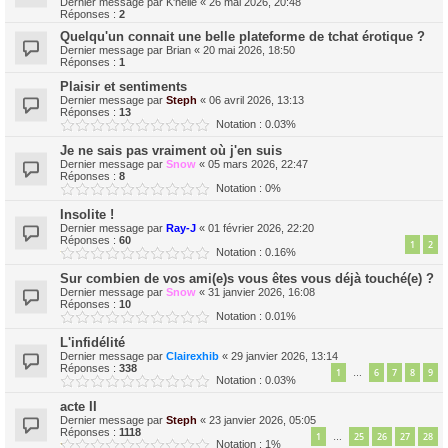
Dernier message par
K'nelle
«
26 mai 2026, 20:48
Réponses :
2
Quelqu'un connait une belle plateforme de tchat érotique ?
Dernier message par
Brian
«
20 mai 2026, 18:50
Réponses :
1
Plaisir et sentiments
Dernier message par
Steph
«
06 avril 2026, 13:13
Réponses :
13
Notation : 0.03%
Je ne sais pas vraiment où j'en suis
Dernier message par
Snow
«
05 mars 2026, 22:47
Réponses :
8
Notation : 0%
Insolite !
Dernier message par
Ray-J
«
01 février 2026, 22:20
Réponses :
60
1
2
Notation : 0.16%
Sur combien de vos ami(e)s vous êtes vous déjà touché(e) ?
Dernier message par
Snow
«
31 janvier 2026, 16:08
Réponses :
10
Notation : 0.01%
L'infidélité
Dernier message par
Clairexhib
«
29 janvier 2026, 13:14
Réponses :
338
1
6
7
8
9
…
Notation : 0.03%
acte II
Dernier message par
Steph
«
23 janvier 2026, 05:05
Réponses :
1118
1
25
26
27
28
…
Notation : 1%