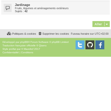
Jardinage
Fruits, légumes et aménagements extérieurs
Sujets :
42
Aller
Politiques & cookies
Supprimer les cookies
Fuseau horaire sur
UTC+02:00
Développé par
phpBB
® Forum Software © phpBB Limited
Traduction française officielle
©
Qiaeru
Style
proflat
par ©
Mazeltof
2017
Confidentialité
|
Conditions