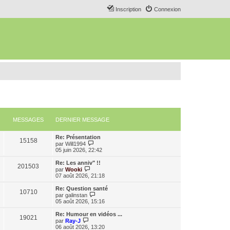
Inscription
Connexion
MESSAGES
DERNIER MESSAGE
Re: Présentation
15158
C
par
Will1994
o
05 juin 2026, 22:42
n
s
Re: Les anniv" !!
201503
u
C
par
Wooki
l
o
07 août 2026, 21:18
t
n
e
s
Re: Question santé
10710
r
u
C
par
galinstan
l
l
o
05 août 2026, 15:16
e
t
n
d
e
s
Re: Humour en vidéos ...
e
19021
r
u
C
par
Ray-J
r
l
l
o
06 août 2026, 13:20
n