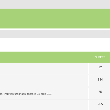
SUJETS
12
334
75
. Pour les urgences, faites le 15 ou le 112.
205