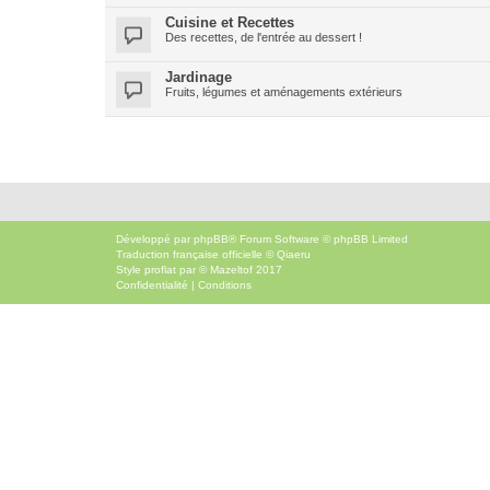
Cuisine et Recettes
Des recettes, de l'entrée au dessert !
Jardinage
Fruits, légumes et aménagements extérieurs
Développé par
phpBB
® Forum Software © phpBB Limited
Traduction française officielle
©
Qiaeru
Style
proflat
par ©
Mazeltof
2017
Confidentialité
|
Conditions