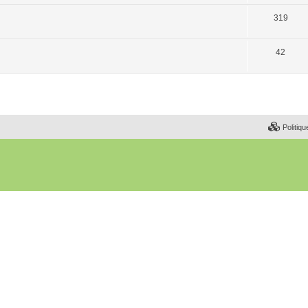
319
42
Politiqu